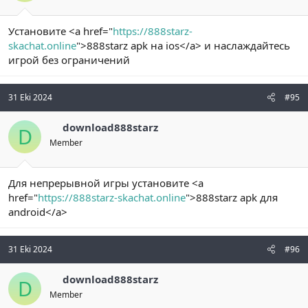
Установите <a href="
https://888starz-
skachat.online
">888starz apk на ios</a> и наслаждайтесь
игрой без ограничений
31 Eki 2024
#95
download888starz
D
Member
Для непрерывной игры установите <a
href="
https://888starz-skachat.online
">888starz apk для
android</a>
31 Eki 2024
#96
download888starz
D
Member