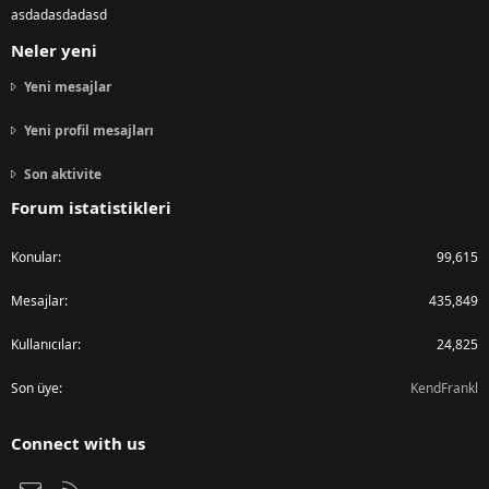
asdadasdadasd
Neler yeni
Yeni mesajlar
Yeni profil mesajları
Son aktivite
Forum istatistikleri
Konular
99,615
Mesajlar
435,849
Kullanıcılar
24,825
Son üye
KendFrankl
Connect with us
Bize ulaşın
RSS