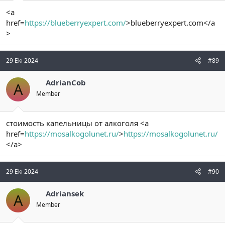
<a
href=
https://blueberryexpert.com/
>blueberryexpert.com</a
>
29 Eki 2024
#89
AdrianCob
A
Member
стоимость капельницы от алкоголя <a
href=
https://mosalkogolunet.ru/
>
https://mosalkogolunet.ru/
</a>
29 Eki 2024
#90
Adriansek
A
Member