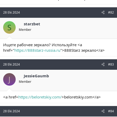
n
i
28 Eki 2024
#82
starzbet
S
Member
Ищете рабочее зеркало? Используйте <a
href="
https://888starz-russia.ru
">888Starz зеркало</a>
28 Eki 2024
#83
JessieGaumb
J
Member
<a href=
https://beloretskiy.com/
>beloretskiy.com</a>
28 Eki 2024
#84