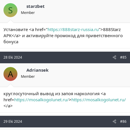
starzbet
S
Member
Установите <a href="
https://888starz-russia.ru
">888Starz
APK</a> и активируйте промокод для приветственного
бонуса
28 Eki 2024
#85
Adriansek
A
Member
круглосуточный вывод из запоя наркология <a
href=
https://mosalkogolunet.ru/
>
https://mosalkogolunet.ru/
</a>
29 Eki 2024
#86