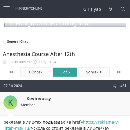
Giriş yap
TheKnightOnline Coming Soon
General Chat
Anesthesia Course After 12th
K
B
vu9108971
30 Eyl 2024
o
a
First
Son
n
Önceki
ş
5 of 6
Sonraki
b
l
u
a
27 Eki 2024
#81
y
n
u
g
b
Kevinvussy
ı
K
a
ç
Member
ş
t
l
a
a
r
реклама в лифтах подъездах <a href=
https://reklama-v-
t
i
liftah-msk.ru/
>сколько стоит реклама в лифте</a>
a
h