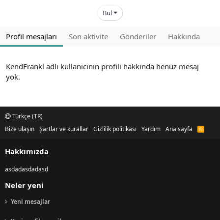
Bul
Profil mesajları
Son aktivite
Gönderiler
Hakkında
KendFrankl adlı kullanıcının profili hakkında henüz mesaj
yok.
Türkçe (TR)
Bize ulaşın
Şartlar ve kurallar
Gizlilik politikası
Yardım
Ana sayfa
R
S
S
Hakkımızda
asdadasdadasd
Neler yeni
Yeni mesajlar