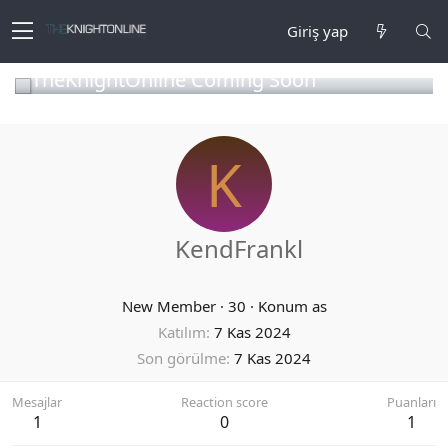
Giriş yap
TheKnightOnline Coming Soon
K
KendFrankl
New Member
·
30
·
Konum
as
Katılım
7 Kas 2024
Son görülme
7 Kas 2024
Mesajlar
Reaction score
Puanları
1
0
1