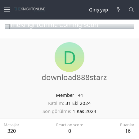
Giriş yap
TheKnightOnline Coming Soon
D
download888starz
Member
·
41
Katılım
31 Eki 2024
Son görülme
1 Kas 2024
Mesajlar
Reaction score
Puanları
320
0
16