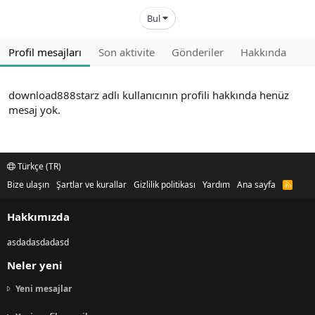
Bul
Profil mesajları
Son aktivite
Gönderiler
Hakkında
download888starz adlı kullanıcının profili hakkında henüz
mesaj yok.
Türkçe (TR)
Bize ulaşın
Şartlar ve kurallar
Gizlilik politikası
Yardım
Ana sayfa
R
S
S
Hakkımızda
asdadasdadasd
Neler yeni
Yeni mesajlar