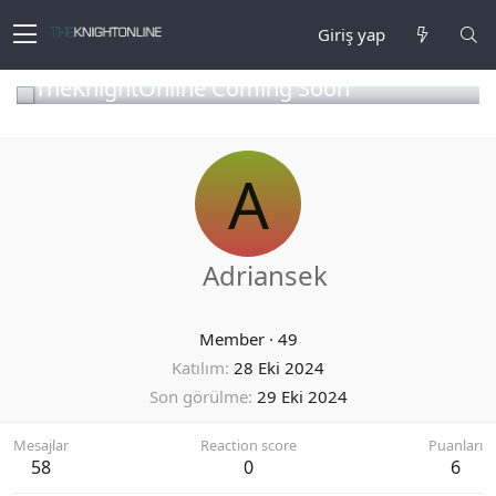
Giriş yap
TheKnightOnline Coming Soon
A
Adriansek
Member
·
49
Katılım
28 Eki 2024
Son görülme
29 Eki 2024
Mesajlar
Reaction score
Puanları
58
0
6