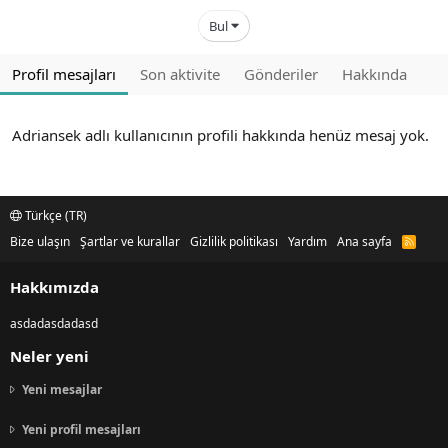
Bul
Profil mesajları
Son aktivite
Gönderiler
Hakkında
Adriansek adlı kullanıcının profili hakkında henüz mesaj yok.
Türkçe (TR)
Bize ulaşın
Şartlar ve kurallar
Gizlilik politikası
Yardım
Ana sayfa
R
S
S
Hakkımızda
asdadasdadasd
Neler yeni
Yeni mesajlar
Yeni profil mesajları