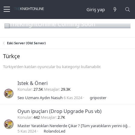
Giriş yap
TheKnightOnline Coming Soon
Eski Server (Old Server)
Türkçe
Türkiye'den katılan oyuncular bu kategoriyi kullanabilir.
Istek & Öneri
Konular
27.5K
Mesajlar
29.3K
Seo Uzmanı Aydın Nasuh
6 Kas 2024
griposter
Oyun ipuçları (Drop Upgrade Pus vb)
Konular
442
Mesajlar
2.7K
Master Yaratıkları Nerelerde Çıkar ? [Tüm yaratıkların yerini öğrenme]
5 Kas 2024
RolandoLed