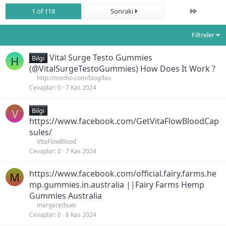
Son
1 of 118
Sonraki
Filtreler
Vital Surge Testo Gummies
H
Bilgi
(@VitalSurgeTestoGummies) How Does It Work ?
http://msnho.com/blog/bio
Cevaplar
0
7 Kas 2024
V
Bilgi
https://www.facebook.com/GetVitaFlowBloodCap
sules/
VitaFlowBlood
Cevaplar
0
7 Kas 2024
https://www.facebook.com/official.fairy.farms.he
M
mp.gummies.in.australia ||Fairy Farms Hemp
Gummies Australia
margaretbuer
Cevaplar
0
6 Kas 2024