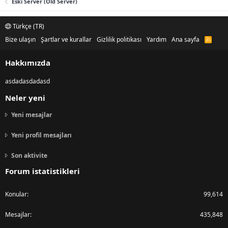
Eski Server (Old Server)
Türkçe (TR)
Bize ulaşın
Şartlar ve kurallar
Gizlilik politikası
Yardım
Ana sayfa
R
S
S
Hakkımızda
asdadasdadasd
Neler yeni
Yeni mesajlar
Yeni profil mesajları
Son aktivite
Forum istatistikleri
Konular
99,614
Mesajlar
435,848