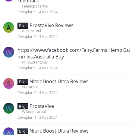
Feedback
Feeuiopppertyu
Cevaplar
0
4 Kas 2024
ProstaVive Reviews
A
Bilgi
Apperaroul
Cevaplar
0
4 Kas 2024
https://www.facebook.com/Fairy.Farms.Hemp.Gu
W
mmies.Australia.Buy
willowstantoniv
Cevaplar
0
4 Kas 2024
Nitric Boost Ultra Reviews
S
Bilgi
Steraroul
Cevaplar
0
4 Kas 2024
ProstaVive
W
Bilgi
WOooteraroul
Cevaplar
1
2 Kas 2024
Nitric Boost Ultra Reviews
A
Bilgi