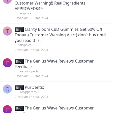
Customer Warning!) Real Ingredients!
APPROVED$49!
tarypolcal
Cevaplar
0
5 Kas 2024
Clarity Bloom CBD Gummies Get 50% Off
T
Bilgi
Today -(Customer Warning Alert) don’t buy until
you read this!
tarypolcal
Cevaplar
0
5 Kas 2024
The Genius Wave Reviews Customer
F
Bilgi
Feedback
Feeuiopppertyu
Cevaplar
0
5 Kas 2024
PurDentix
Q
Bilgi
Qvvvpperaroul
Cevaplar
1
4 Kas 2024
The Genius Wave Reviews Customer
F
Bilgi