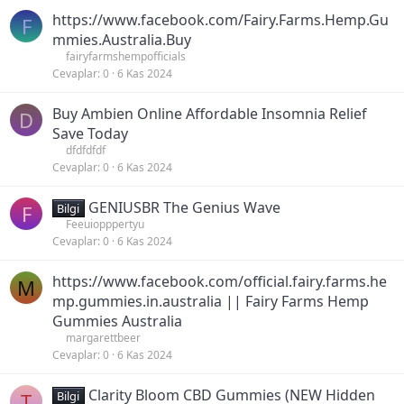
https://www.facebook.com/Fairy.Farms.Hemp.Gu
F
mmies.Australia.Buy
fairyfarmshempofficials
Cevaplar
0
6 Kas 2024
Buy Ambien Online Affordable Insomnia Relief
D
Save Today
dfdfdfdf
Cevaplar
0
6 Kas 2024
GENIUSBR The Genius Wave
F
Bilgi
Feeuiopppertyu
Cevaplar
0
6 Kas 2024
https://www.facebook.com/official.fairy.farms.he
M
mp.gummies.in.australia || Fairy Farms Hemp
Gummies Australia
margarettbeer
Cevaplar
0
6 Kas 2024
Clarity Bloom CBD Gummies (NEW Hidden
T
Bilgi