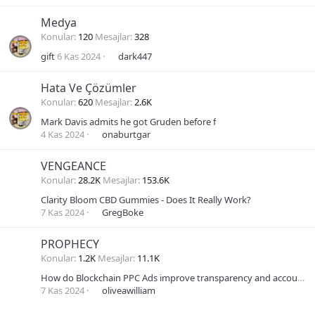
Medya
Konular
120
Mesajlar
328
gift
6 Kas 2024
dark447
Hata Ve Çözümler
Konular
620
Mesajlar
2.6K
Mark Davis admits he got Gruden before f
4 Kas 2024
onaburtgar
VENGEANCE
Konular
28.2K
Mesajlar
153.6K
Clarity Bloom CBD Gummies - Does It Really Work?
7 Kas 2024
GregBoke
PROPHECY
Konular
1.2K
Mesajlar
11.1K
How do Blockchain PPC Ads improve transparency and accountability in advertising?
7 Kas 2024
oliveawilliam