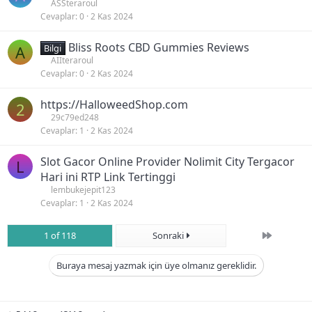
ASSteraroul
Cevaplar
0
2 Kas 2024
Bliss Roots CBD Gummies Reviews
A
Bilgi
AIIteraroul
Cevaplar
0
2 Kas 2024
https://HalloweedShop.com
2
29c79ed248
Cevaplar
1
2 Kas 2024
Slot Gacor Online Provider Nolimit City Tergacor
L
Hari ini RTP Link Tertinggi
lembukejepit123
Cevaplar
1
2 Kas 2024
Son
1 of 118
Sonraki
Buraya mesaj yazmak için üye olmanız gereklidir.