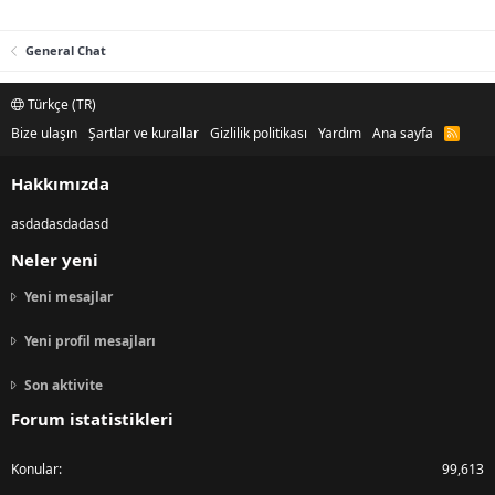
General Chat
Türkçe (TR)
Bize ulaşın
Şartlar ve kurallar
Gizlilik politikası
Yardım
Ana sayfa
R
S
S
Hakkımızda
asdadasdadasd
Neler yeni
Yeni mesajlar
Yeni profil mesajları
Son aktivite
Forum istatistikleri
Konular
99,613