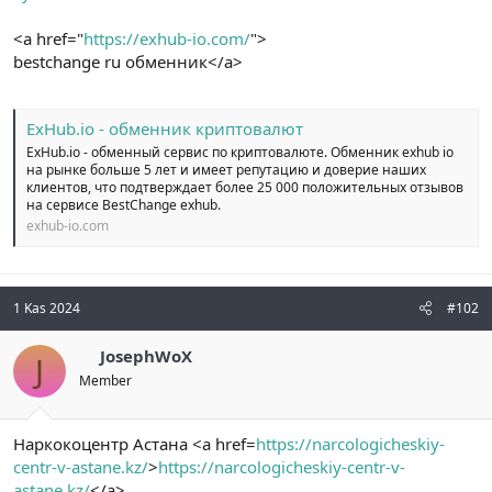
n
i
<a href="
https://exhub-io.com/
">
bestchange ru обменник</a>
ExHub.io - обменник криптовалют
ExHub.io - обменный сервис по криптовалюте. Обменник exhub io
на рынке больше 5 лет и имеет репутацию и доверие наших
клиентов, что подтверждает более 25 000 положительных отзывов
на сервисе BestChange exhub.
exhub-io.com
1 Kas 2024
#102
JosephWoX
J
Member
Наркокоцентр Астана <a href=
https://narcologicheskiy-
centr-v-astane.kz/
>
https://narcologicheskiy-centr-v-
astane.kz/
</a>