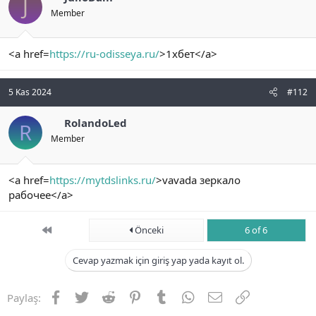
J
Member
<a href=
https://ru-odisseya.ru/
>1хбет</a>
5 Kas 2024
#112
RolandoLed
R
Member
<a href=
https://mytdslinks.ru/
>vavada зеркало
рабочее</a>
First
Önceki
6 of 6
Cevap yazmak için giriş yap yada kayıt ol.
Facebook
Twitter
Reddit
Pinterest
Tumblr
WhatsApp
E-posta
Link
Paylaş: