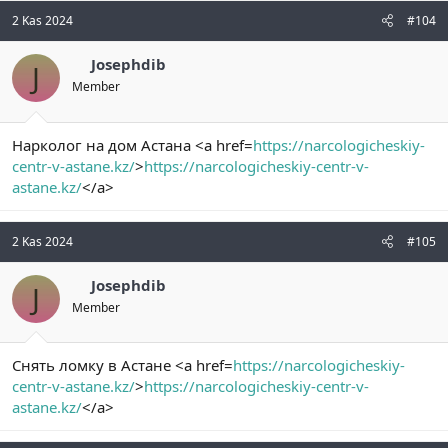
2 Kas 2024
#104
Josephdib
J
Member
Нарколог на дом Астана <a href=
https://narcologicheskiy-
centr-v-astane.kz/
>
https://narcologicheskiy-centr-v-
astane.kz/
</a>
2 Kas 2024
#105
Josephdib
J
Member
Снять ломку в Астане <a href=
https://narcologicheskiy-
centr-v-astane.kz/
>
https://narcologicheskiy-centr-v-
astane.kz/
</a>