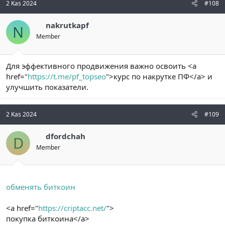
2 Kas 2024
#108
nakrutkapf
N
Member
Для эффективного продвижения важно освоить <a
href="
https://t.me/pf_topseo
">курс по накрутке ПФ</a> и
улучшить показатели.
2 Kas 2024
#109
dfordchah
D
Member
обменять биткоин
<a href="
https://criptacc.net/
">
покупка биткоина</a>