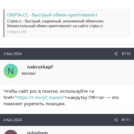
CRIPTA.CC - быстрый обмен криптовалют
Cripta.cc - быстрый, надежный, анонимный обменник.
Моментальный обмен криптовалют на сайте cripta.cc
criptacc.net
3 Kas 2024
#110
nakrutkapf
N
Member
Чтобы сайт рос в поиске, используйте <a
href="
https://t.me/pf_topseo
">накрутку ПФ</a> — это
поможет укрепить позиции.
4 Kas 2024
#111
JulioDam