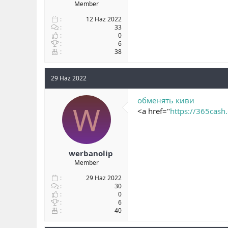
Member
12 Haz 2022
33
0
6
38
29 Haz 2022
обменять киви
W
<a href="
https://365cash
werbanolip
Member
29 Haz 2022
30
0
6
40