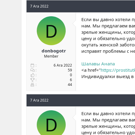
7 Ara 2022
Если вы давно хотели п
D
нам. Мы предлагаем в
зрелые женщины, кото
цену и обязательно удо
окутать женской забото
donbogotr
исправят проблемы с н
Member
Шалавы Анапа
6 Ara 2022
<a href="
https://prostitu
59
0
Индивидуалки выезд в
6
44
7 Ara 2022
Если вы давно хотели п
D
нам. Мы предлагаем в
зрелые женщины, кото
цену и обязательно удо