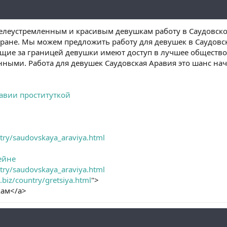
леустремленным и красивым девушкам работу в Саудовской
стране. Мы можем предложить работу для девушек в Саудов
ие за границей девушки имеют доступ в лучшее общество. 
ными. Работа для девушек Саудовская Аравия это шанс на
равии проституткой
ntry/saudovskaya_araviya.html
ейне
ntry/saudovskaya_araviya.html
.biz/country/gretsiya.html
">
кам</a>