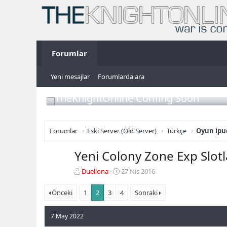
Forumlar
Yeni mesajlar
Forumlarda ara
TheKnightOnline Coming Soon
Forumlar
Eski Server (Old Server)
Türkçe
Oyun ipuç
Yeni Colony Zone Exp Slotl
K
B
Duellona
27 Nis 2016
o
a
n
ş
Önceki
1
2
3
4
Sonraki
b
l
u
a
7 May 2022
y
n
u
g