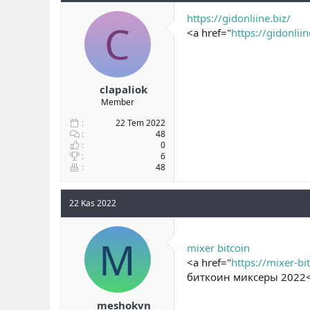
https://gidonliine.biz/
C
<a href="
https://gidonliin
clapaliok
Member
22 Tem 2022
48
0
6
48
22 Kas 2022
M
mixer bitcoin
<a href="
https://mixer-bi
биткоин миксеры 2022
meshokvn