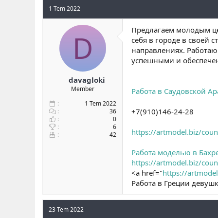
1 Tem 2022
Предлагаем молодым це
D
себя в городе в своей 
направлениях. Работающ
успешными и обеспечен
davagloki
Member
Работа в Саудовской А
1 Tem 2022
+7(910)146-24-28
36
0
6
https://artmodel.biz/cou
42
Работа моделью в Бахр
https://artmodel.biz/cou
<a href="
https://artmodel
Работа в Греции девуш
23 Tem 2022