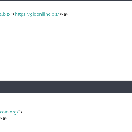
e.biz/
">
https://gidonliine.biz/
</a>
tcoin.org/
">
</a>