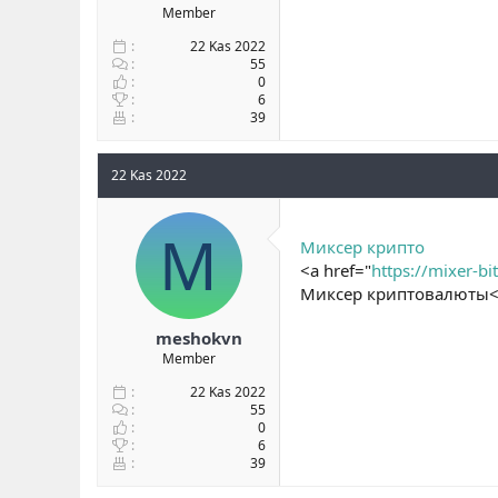
Member
22 Kas 2022
55
0
6
39
22 Kas 2022
M
Миксер крипто
<a href="
https://mixer-bi
Миксер криптовалюты<
meshokvn
Member
22 Kas 2022
55
0
6
39