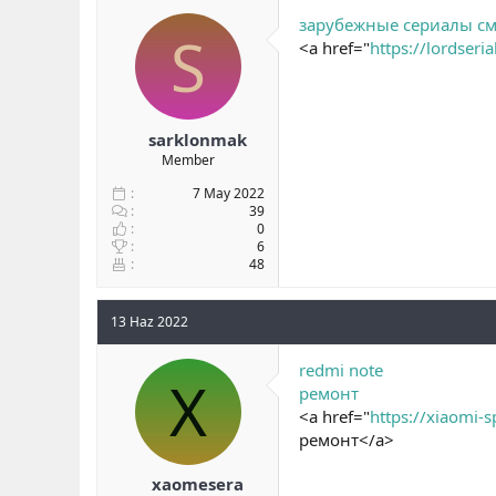
b
ı
зарубежные сериалы см
S
a
ç
<a href="
https://lordseria
ş
t
l
a
a
r
t
i
a
h
sarklonmak
n
i
Member
7 May 2022
39
0
6
48
13 Haz 2022
redmi note
X
ремонт
<a href="
https://xiaomi-s
ремонт</a>
xaomesera