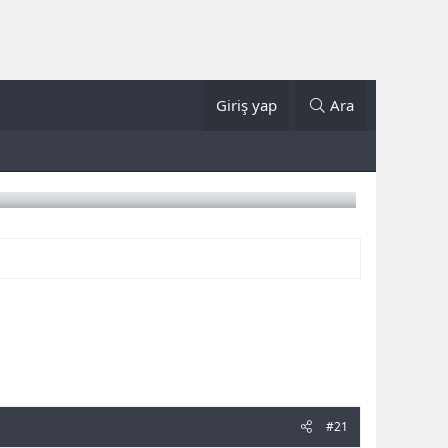
Giriş yap
Ara
#21