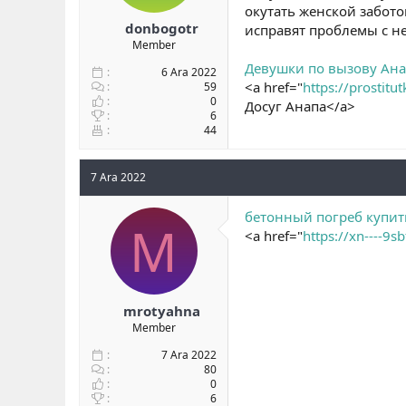
окутать женской забото
donbogotr
исправят проблемы с н
Member
Девушки по вызову Ан
6 Ara 2022
<a href="
https://prostitu
59
0
Досуг Анапа</a>
6
44
7 Ara 2022
бетонный погреб купит
M
<a href="
https://xn----9s
mrotyahna
Member
7 Ara 2022
80
0
6