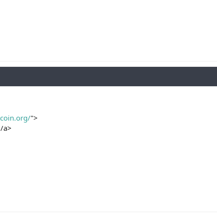
tcoin.org/
">
/a>