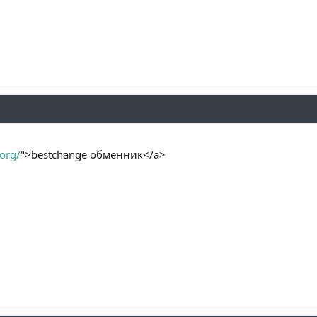
.org/
">bestchange обменник</a>