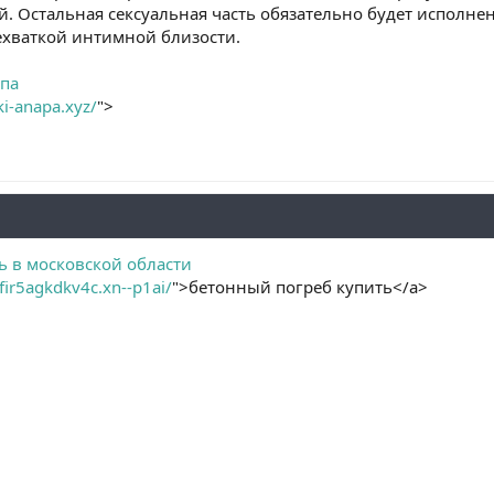
й. Остальная сексуальная часть обязательно будет исполн
ехваткой интимной близости.
апа
tki-anapa.xyz/
">
ь в московской области
bfir5agkdkv4c.xn--p1ai/
">бетонный погреб купить</a>