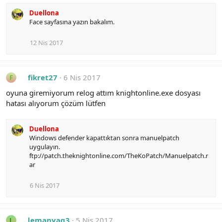
Duellona
Face sayfasına yazın bakalım.
12 Nis 2017
fikret27
6 Nis 2017
F
oyuna giremiyorum relog attım knightonline.exe dosyası
hatası alıyorum çözüm lütfen
Duellona
Windows defender kapattıktan sonra manuelpatch
uygulayın.
ftp://patch.theknightonline.com/TheKoPatch/Manuelpatch.r
ar
6 Nis 2017
lemanyaq3
5 Nis 2017
L