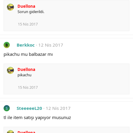
Duellona
Sorun giderildi.
15 Nis 2017
Berkkoc
12 Nis 2017
B
pikachu mu balbazar mı
Duellona
pikachu
15 Nis 2017
SteeeeeL20
12 Nis 2017
S
tl ile item satışı yapıyor musunuz
Duellona