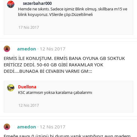
:
a
sezerbahar000
c
Hemde ne sıkıntı. Sadece işimiz Blink olmuş. skillbara m15 ve
t
blink koyuyoruz. VSlerde çöp.Düzeltilmeli
i
o
n
17 Nis 2017
s
:
amedon
12 Nis 2017
A
ERMİS İLE KONUŞTUM. ERMİS BANA OYUNA GB SOKTUK
ERİTİCEZ DEDİ. 50-60 GB GİBİ RAKAMLAR YOK
DEDİ....BUNADA Bİ CEVABIN VARMI GM:::
Duellona
KSC atarmısın yoksa karalama çabalarımı
12 Nis 2017
amedon
12 Nis 2017
A
Emeğe saygı 0 üzünü bi durum yazık yaptığınız ayıp madem