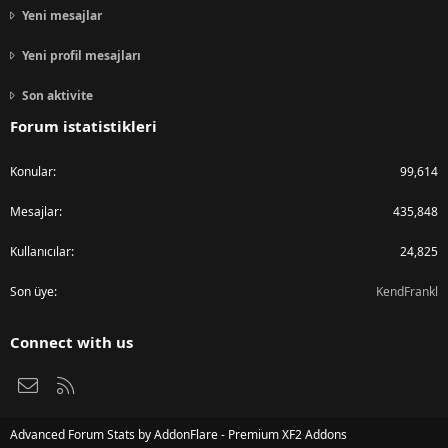
Yeni mesajlar
Yeni profil mesajları
Son aktivite
Forum istatistikleri
Konular
99,614
Mesajlar
435,848
Kullanıcılar
24,825
Son üye
KendFrankl
Connect with us
Bize ulaşın
RSS
Advanced Forum Stats by
AddonFlare - Premium XF2 Addons