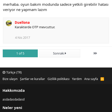
merhaba. oyun bakım modunda sadece yetkili girebilir hatası
veriyor ne yapmam lazım
Duellona
Karakterde OTP mevcuttur.
4 Nis 2017
Son
1 of 5
Sonraki
Türkçe (TR)
Bize ulaşın
Şartlar ve kurallar
Gizlilik politikası
Yardım
Ana sayfa
R
S
S
Hakkımızda
asdadasdadasd
Neler yeni