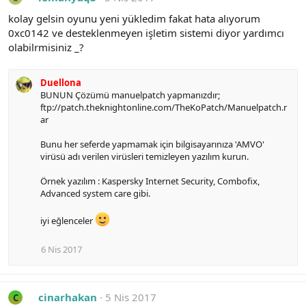
kolay gelsin oyunu yeni yükledim fakat hata alıyorum
0xc0142 ve desteklenmeyen işletim sistemi diyor yardımcı
olabilrmisiniz _?
Duellona
BUNUN Çözümü manuelpatch yapmanızdır;
ftp://patch.theknightonline.com/TheKoPatch/Manuelpatch.r
ar
Bunu her seferde yapmamak için bilgisayarınıza 'AMVO'
virüsü adı verilen virüsleri temizleyen yazılım kurun.
Örnek yazılım : Kaspersky Internet Security, Combofix,
Advanced system care gibi.
iyi eğlenceler
6 Nis 2017
cinarhakan
5 Nis 2017
C