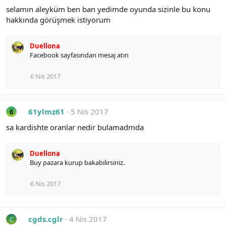
selamın aleyküm ben ban yedimde oyunda sizinle bu konu
hakkında görüşmek istiyorum
Duellona
Facebook sayfasından mesaj atın
6 Nis 2017
61ylmz61
5 Nis 2017
6
sa kardishte oranlar nedir bulamadmda
Duellona
Buy pazara kurup bakabilirsiniz.
6 Nis 2017
cgds.cglr
4 Nis 2017
C