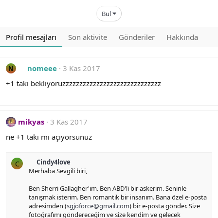
Bul
Profil mesajları
Son aktivite
Gönderiler
Hakkında
nomeee
3 Kas 2017
N
+1 takı bekliyoruzzzzzzzzzzzzzzzzzzzzzzzzzzzzz
mikyas
3 Kas 2017
ne +1 takı mı açıyorsunuz
Cindy4love
C
Merhaba Sevgili biri,
Ben Sherri Gallagher'ım. Ben ABD'li bir askerim. Seninle
tanışmak isterim. Ben romantik bir insanım. Bana özel e-posta
adresimden (
sgjoforce@gmail.com
) bir e-posta gönder. Size
fotoğrafımı göndereceğim ve size kendim ve gelecek