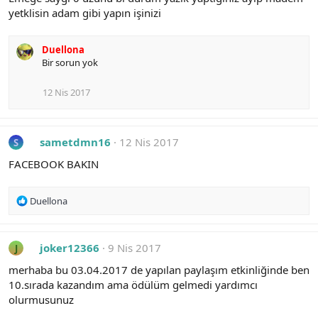
yetklisin adam gibi yapın işinizi
Duellona
Bir sorun yok
12 Nis 2017
sametdmn16
12 Nis 2017
S
FACEBOOK BAKIN
R
Duellona
e
a
c
joker12366
9 Nis 2017
J
t
i
merhaba bu 03.04.2017 de yapılan paylaşım etkinliğinde ben
o
10.sırada kazandım ama ödülüm gelmedi yardımcı
n
olurmusunuz
s
: