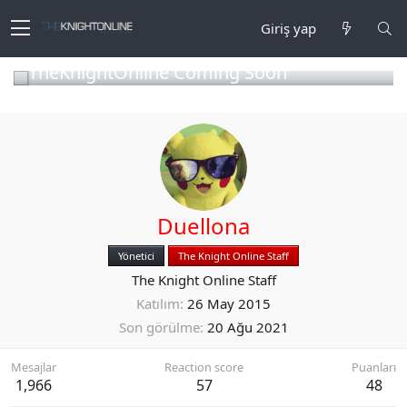
Giriş yap
TheKnightOnline Coming Soon
Duellona
Yönetici
The Knight Online Staff
The Knight Online Staff
Katılım
26 May 2015
Son görülme
20 Ağu 2021
Mesajlar
Reaction score
Puanları
1,966
57
48