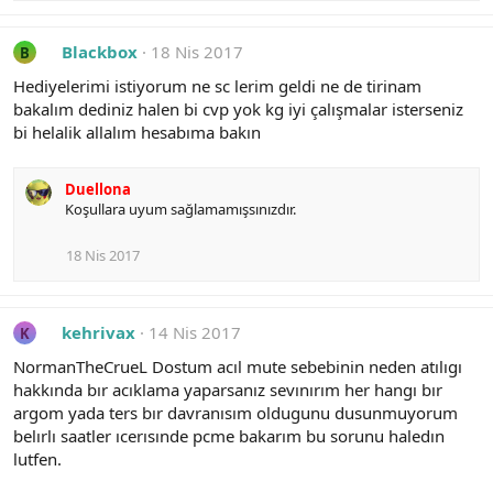
Blackbox
18 Nis 2017
B
Hediyelerimi istiyorum ne sc lerim geldi ne de tirinam
bakalım dediniz halen bi cvp yok kg iyi çalışmalar isterseniz
bi helalik allalım hesabıma bakın
Duellona
Koşullara uyum sağlamamışsınızdır.
18 Nis 2017
kehrivax
14 Nis 2017
K
NormanTheCrueL Dostum acıl mute sebebinin neden atılıgı
hakkında bır acıklama yaparsanız sevınırım her hangı bır
argom yada ters bır davranısım oldugunu dusunmuyorum
belırlı saatler ıcerısınde pcme bakarım bu sorunu haledın
lutfen.