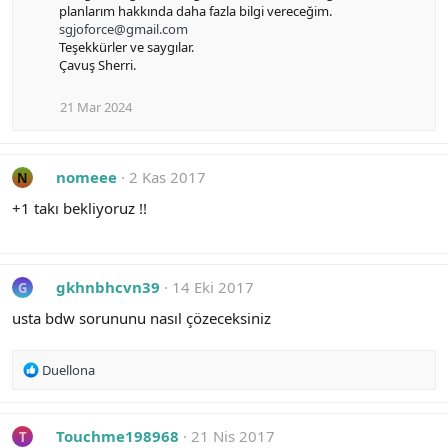
planlarım hakkında daha fazla bilgi vereceğim.
sgjoforce@gmail.com
Teşekkürler ve saygılar.
Çavuş Sherri.
21 Mar 2024
nomeee
2 Kas 2017
N
+1 takı bekliyoruz !!
gkhnbhcvn39
14 Eki 2017
G
usta bdw sorununu nasıl çözeceksiniz
R
Duellona
e
a
c
Touchme198968
21 Nis 2017
T
t