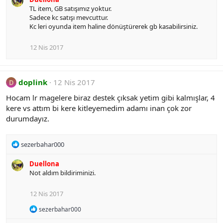
TL item, GB satışımız yoktur.
Sadece kc satışı mevcuttur.
Kc leri oyunda item haline dönüştürerek gb kasabilirsiniz.
12 Nis 2017
doplink
12 Nis 2017
D
Hocam lr magelere biraz destek çıksak yetim gibi kalmışlar, 4
kere vs attım bi kere kitleyemedim adamı inan çok zor
durumdayız.
R
sezerbahar000
e
a
Duellona
c
Not aldım bildiriminizi.
t
i
12 Nis 2017
o
n
R
sezerbahar000
s
e