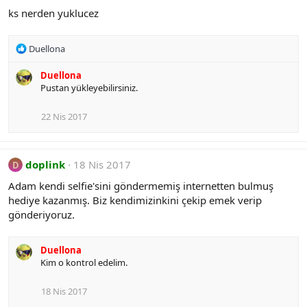
i
ks nerden yuklucez
o
n
s
R
Duellona
:
e
a
Duellona
c
Pustan yükleyebilirsiniz.
t
i
22 Nis 2017
o
n
s
:
doplink
18 Nis 2017
D
Adam kendi selfie'sini göndermemiş internetten bulmuş
hediye kazanmış. Biz kendimizinkini çekip emek verip
gönderiyoruz.
Duellona
Kim o kontrol edelim.
18 Nis 2017