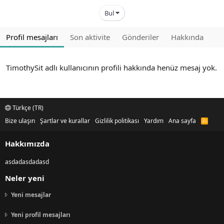
Bul
Profil mesajları
Son aktivite
Gönderiler
Hakkında
TimothySit adlı kullanıcının profili hakkında henüz mesaj yok.
Türkçe (TR)
Bize ulaşın
Şartlar ve kurallar
Gizlilik politikası
Yardım
Ana sayfa
R
S
S
Hakkımızda
asdadasdadasd
Neler yeni
Yeni mesajlar
Yeni profil mesajları