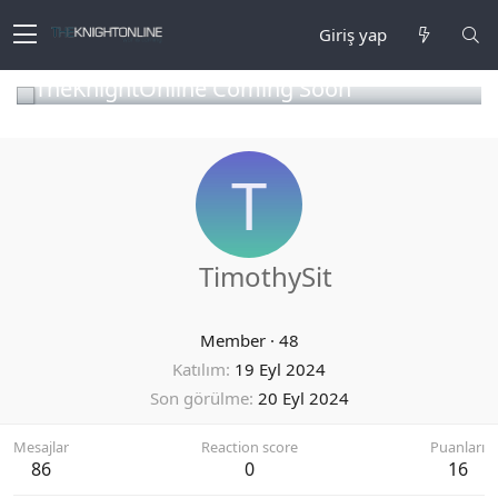
Giriş yap
TheKnightOnline Coming Soon
T
TimothySit
Member
·
48
Katılım
19 Eyl 2024
Son görülme
20 Eyl 2024
Mesajlar
Reaction score
Puanları
86
0
16