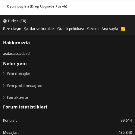
Oyun ipuçları (Drop Upgrade Pus vb)
Türkçe (TR)
Bize ulaşın
Şartlar ve kurallar
Gizlilik politikası
Yardım
Ana sayfa
R
S
S
Hakkımızda
asdadasdadasd
Neler yeni
Yeni mesajlar
Yeni profil mesajları
Son aktivite
Forum istatistikleri
Konular
99,614
Mesajlar
435,848