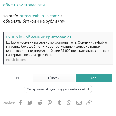
t
i
обмен криптовалюты
a
h
n
i
<a href="
https://exhub-io.com/
">
обменять биткоин на рубли</a>
ExHub.io - обменник криптовалют
ExHub.io - обменный сервис по криптовалюте. Обменник exhub io
на рынке больше 5 лет и имеет репутацию и доверие наших
клиентов, что подтверждает более 25 000 положительных отзывов
на сервисе BestChange exhub.
exhub-io.com
First
Önceki
3 of 3
Cevap yazmak için giriş yap yada kayıt ol.
Facebook
Twitter
Reddit
Pinterest
Tumblr
WhatsApp
E-posta
Link
Paylaş: