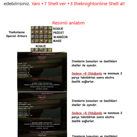
edebilrisiniz.
Yani +7 Shell ver +3 theknightonline Shell al!
Resimli anlatım