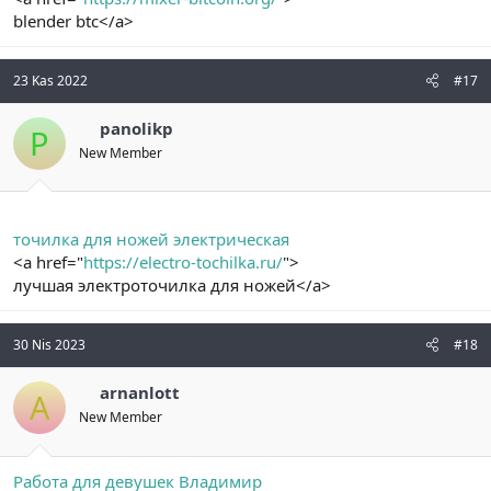
blender btc</a>
23 Kas 2022
#17
panolikp
P
New Member
точилка для ножей электрическая
<a href="
https://electro-tochilka.ru/
">
лучшая электроточилка для ножей</a>
30 Nis 2023
#18
arnanlott
A
New Member
Работа для девушек Владимир