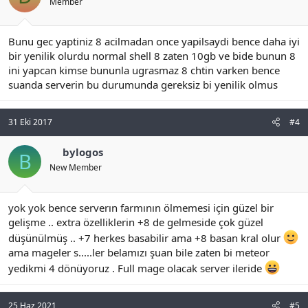
Member
Bunu gec yaptiniz 8 acilmadan once yapilsaydi bence daha iyi
bir yenilik olurdu normal shell 8 zaten 10gb ve bide bunun 8
ini yapcan kimse bununla ugrasmaz 8 chtin varken bence
suanda serverin bu durumunda gereksiz bi yenilik olmus
31 Eki 2017
#4
bylogos
B
New Member
yok yok bence serverın farmının ölmemesi için güzel bir
gelişme .. extra özelliklerin +8 de gelmeside çok güzel
düşünülmüş .. +7 herkes basabilir ama +8 basan kral olur
ama mageler s.....ler belamızı şuan bile zaten bi meteor
yedikmi 4 dönüyoruz . Full mage olacak server ileride
25 Haz 2021
#5