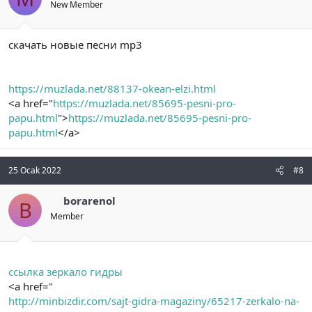
New Member
скачать новые песни mp3
https://muzlada.net/88137-okean-elzi.html
<a href="
https://muzlada.net/85695-pesni-pro-
papu.html
">
https://muzlada.net/85695-pesni-pro-
papu.html
</a>
25 Ocak 2022
#8
borarenol
B
Member
ссылка зеркало гидры
<a href="
http://minbizdir.com/sajt-gidra-magaziny/65217-zerkalo-na-