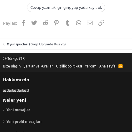
Cevap yazmak için giriş yap yada kayıt ol.
Facebook
Twitter
Reddit
Pinterest
Tumblr
WhatsApp
E-posta
Link
Paylaş:
Oyun ipuçları (Drop Upgrade Pus vb)
Türkçe (TR)
Bize ulaşın
Şartlar ve kurallar
Gizlilik politikası
Yardım
Ana sayfa
R
S
S
Hakkımızda
asdadasdadasd
Neler yeni
Yeni mesajlar
Yeni profil mesajları