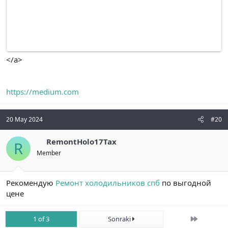
</a>
https://medium.com
20 May 2024
#20
RemontHolo17Tax
R
Member
Рекомендую
Ремонт холодильников спб
по выгодной
цене
Son
1 of 3
Sonraki