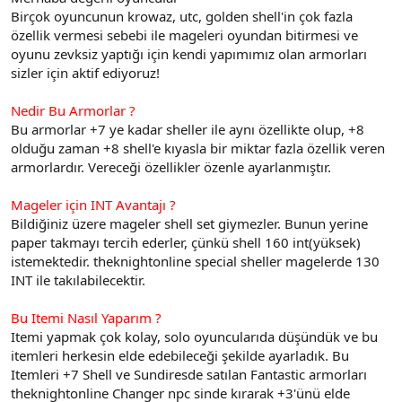
t
i
Birçok oyuncunun krowaz, utc, golden shell'in çok fazla
a
h
özellik vermesi sebebi ile mageleri oyundan bitirmesi ve
n
i
oyunu zevksiz yaptığı için kendi yapımımız olan armorları
sizler için aktif ediyoruz!
Nedir Bu Armorlar ?
Bu armorlar +7 ye kadar sheller ile aynı özellikte olup, +8
olduğu zaman +8 shell'e kıyasla bir miktar fazla özellik veren
armorlardır. Vereceği özellikler özenle ayarlanmıştır.
Mageler için INT Avantajı ?
Bildiğiniz üzere mageler shell set giymezler. Bunun yerine
paper takmayı tercih ederler, çünkü shell 160 int(yüksek)
istemektedir. theknightonline special sheller magelerde 130
INT ile takılabilecektir.
Bu Itemi Nasıl Yaparım ?
Itemi yapmak çok kolay, solo oyuncularıda düşündük ve bu
itemleri herkesin elde edebileceği şekilde ayarladık. Bu
Itemleri +7 Shell ve Sundiresde satılan Fantastic armorları
theknightonline Changer npc sinde kırarak +3'ünü elde