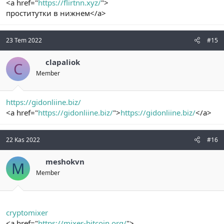
<a href="
https://flirtnn.xyz/
">
проститутки в нижнем</a>
23 Tem 2022
#15
clapaliok
C
Member
https://gidonliine.biz/
<a href="
https://gidonliine.biz/
">
https://gidonliine.biz/
</a>
22 Kas 2022
#16
meshokvn
M
Member
cryptomixer
<a href="
https://mixer-bitcoin.org/
">