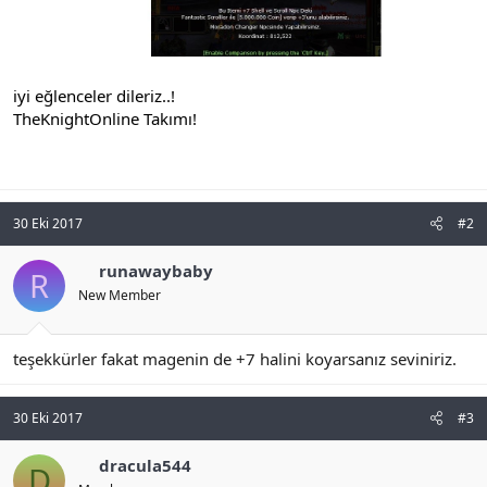
iyi eğlenceler dileriz..!
TheKnightOnline Takımı!
30 Eki 2017
#2
runawaybaby
R
New Member
teşekkürler fakat magenin de +7 halini koyarsanız seviniriz.
30 Eki 2017
#3
dracula544
D