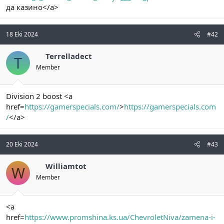
да казино</a>
n
i
18 Eki 2024
#42
Terrelladect
T
Member
Division 2 boost <a
href=
https://gamerspecials.com/
>
https://gamerspecials.com
/
</a>
20 Eki 2024
#43
Williamtot
W
Member
<a
href=
https://www.promshina.ks.ua/ChevroletNiva/zamena-i-