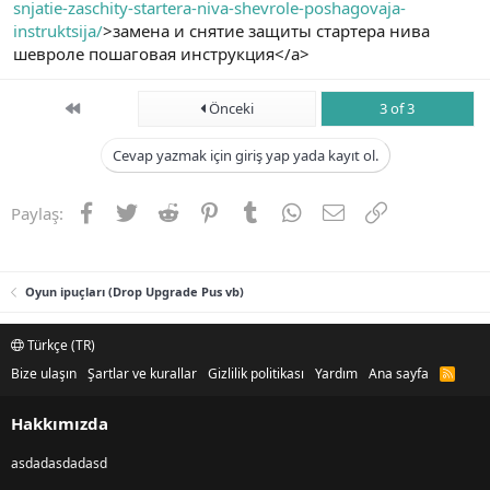
snjatie-zaschity-startera-niva-shevrole-poshagovaja-
instruktsija/
>замена и снятие защиты стартера нива
шевроле пошаговая инструкция</a>
First
Önceki
3 of 3
Cevap yazmak için giriş yap yada kayıt ol.
Facebook
Twitter
Reddit
Pinterest
Tumblr
WhatsApp
E-posta
Link
Paylaş:
Oyun ipuçları (Drop Upgrade Pus vb)
Türkçe (TR)
Bize ulaşın
Şartlar ve kurallar
Gizlilik politikası
Yardım
Ana sayfa
R
S
S
Hakkımızda
asdadasdadasd