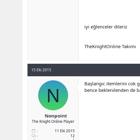
iyi eğlenceler dileriz
TheKnightOnline Takımı
15 Eki 2015
Başlangıc itemlerini cok 
N
bence beklenilenden de ba
Nonpoint
The Knight Online Player
11 Eki 2015
12