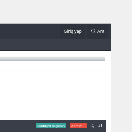
Giriş yap
Ara
#1
Konbuyu başlatan
AdminCP