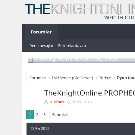
Forumlar
Yeni mesajlar
Forumlarda ara
TheKnightOnline Coming Soon
Forumlar
Eski Server (Old Server)
Türkçe
Oyun ipuç
TheKnightOnline PROPHECY 
K
B
Duellona
15 Eki 2015
o
a
n
ş
1
2
3
Sonraki
b
l
u
a
15 Eki 2015
y
n
u
g