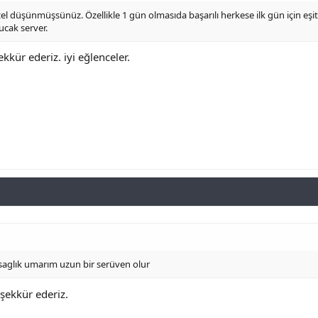
zel düşünmüşsünüz. Özellikle 1 gün olmasıda başarılı herkese ilk gün için eş
ucak server.
kür ederiz. iyi eğlenceler.
 saglık umarım uzun bir serüven olur
şekkür ederiz.