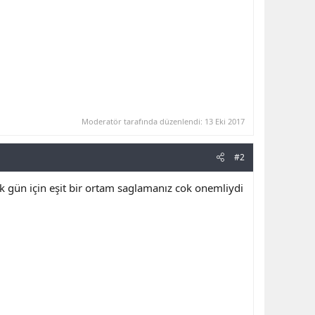
Moderatör tarafında düzenlendi:
13 Eki 2017
#2
k gün için eşit bir ortam saglamanız cok onemliydi