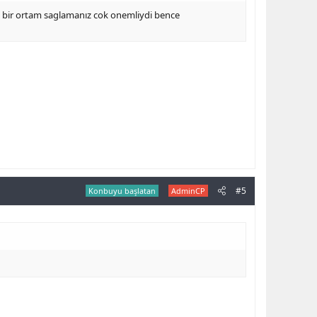
it bir ortam saglamanız cok onemliydi bence
#5
Konbuyu başlatan
AdminCP