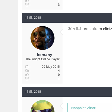
1
3
15 Eki 2015
Güzell..burda olcam elini
komany
The Knight Online Player
29 May 2015
4
0
1
15 Eki 2015
Nonpoint' Alıntı: