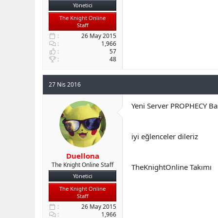
Yönetici
The Knight Online
Staff
26 May 2015
1,966
57
48
27 Nis 2016
Yeni Server PROPHECY Başl
iyi eğlenceler dileriz
Duellona
The Knight Online Staff
TheKnightOnline Takımı
Yönetici
The Knight Online
Staff
26 May 2015
1,966