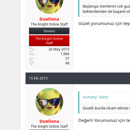
Başlangıc itemlerini cok gu
beklenilenden de başarılı ol
Duellona
Güzel yorumunuz için teşek
The Knight Online Staff
Yönetici
The Knight Online
Staff
26 May 2015
1,966
57
48
15 Eki 2015
komany' Alıntı:
Güzell..burda olcam elinize
Değerli Yorumunuz için te
Duellona
The Knight Online Staff