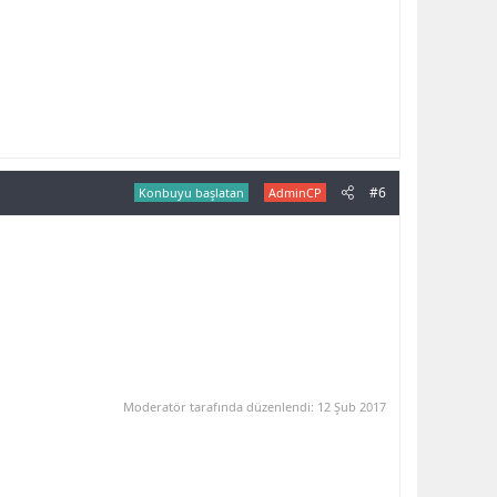
#6
Konbuyu başlatan
AdminCP
Moderatör tarafında düzenlendi:
12 Şub 2017