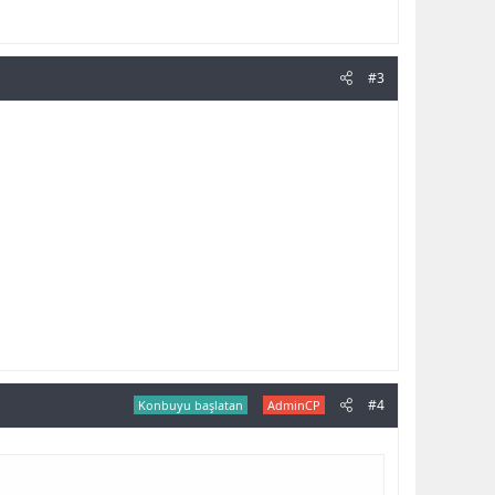
#3
#4
Konbuyu başlatan
AdminCP