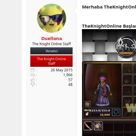
b
ı
Merhaba TheKnightOnli
a
ç
ş
t
l
a
TheKnightOnline Başlang
a
r
t
i
a
h
Duellona
n
i
The Knight Online Staff
Yönetici
The Knight Online
Staff
26 May 2015
1,966
57
48