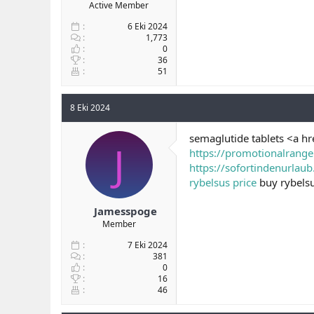
Active Member
6 Eki 2024
1,773
0
36
51
8 Eki 2024
semaglutide tablets <a h
J
https://promotionalrange
https://sofortindenurlaub
rybelsus price
buy rybels
Jamesspoge
Member
7 Eki 2024
381
0
16
46