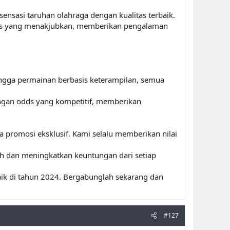
ensasi taruhan olahraga dengan kualitas terbaik.
rafis yang menakjubkan, memberikan pengalaman
ingga permainan berbasis keterampilan, semua
ngan odds yang kompetitif, memberikan
 promosi eksklusif. Kami selalu memberikan nilai
h dan meningkatkan keuntungan dari setiap
ik di tahun 2024. Bergabunglah sekarang dan
#127