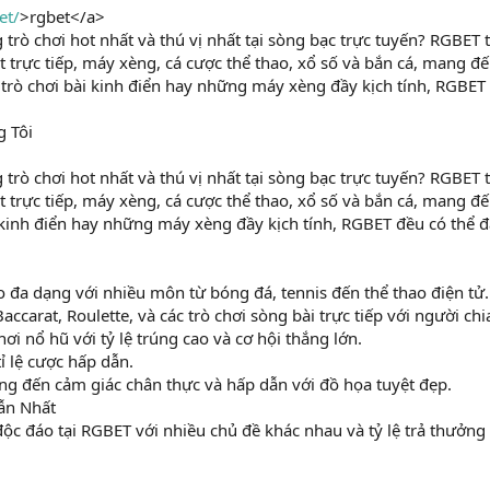
et/
>rgbet</a>
rò chơi hot nhất và thú vị nhất tại sòng bạc trực tuyến? RGBET t
 trực tiếp, máy xèng, cá cược thể thao, xổ số và bắn cá, mang đ
 trò chơi bài kinh điển hay những máy xèng đầy kịch tính, RGBET 
g Tôi
rò chơi hot nhất và thú vị nhất tại sòng bạc trực tuyến? RGBET t
 trực tiếp, máy xèng, cá cược thể thao, xổ số và bắn cá, mang đ
i kinh điển hay những máy xèng đầy kịch tính, RGBET đều có thể đ
o đa dạng với nhiều môn từ bóng đá, tennis đến thể thao điện tử.
accarat, Roulette, và các trò chơi sòng bài trực tiếp với người chia
ơi nổ hũ với tỷ lệ trúng cao và cơ hội thắng lớn.
tỉ lệ cược hấp dẫn.
g đến cảm giác chân thực và hấp dẫn với đồ họa tuyệt đẹp.
ẫn Nhất
c đáo tại RGBET với nhiều chủ đề khác nhau và tỷ lệ trả thưởng 