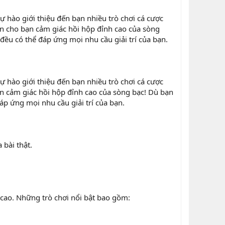
ự hào giới thiệu đến bạn nhiều trò chơi cá cược
ến cho bạn cảm giác hồi hộp đỉnh cao của sòng
đều có thể đáp ứng mọi nhu cầu giải trí của bạn.
ự hào giới thiệu đến bạn nhiều trò chơi cá cược
ến cảm giác hồi hộp đỉnh cao của sòng bạc! Dù bạn
áp ứng mọi nhu cầu giải trí của bạn.
 bài thật.
cao. Những trò chơi nổi bật bao gồm: