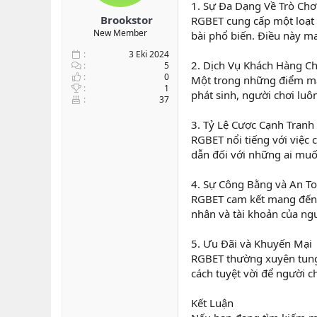
1. Sự Đa Dạng Về Trò Chơ
Brookstor
RGBET cung cấp một loạt c
New Member
bài phổ biến. Điều này ma
3 Eki 2024
2. Dịch Vụ Khách Hàng C
5
0
Một trong những điểm mạn
1
phát sinh, người chơi luô
37
3. Tỷ Lệ Cược Cạnh Tranh
RGBET nổi tiếng với việc 
dẫn đối với những ai muốn
4. Sự Công Bằng và An T
RGBET cam kết mang đến c
nhân và tài khoản của ng
5. Ưu Đãi và Khuyến Mại
RGBET thường xuyên tung 
cách tuyệt vời để người c
Kết Luận