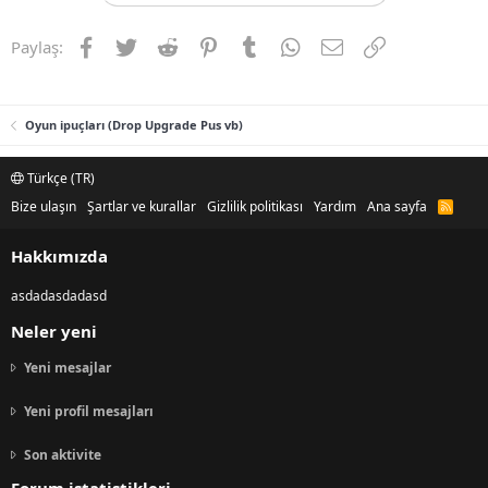
Facebook
Twitter
Reddit
Pinterest
Tumblr
WhatsApp
E-posta
Link
Paylaş:
Oyun ipuçları (Drop Upgrade Pus vb)
Türkçe (TR)
Bize ulaşın
Şartlar ve kurallar
Gizlilik politikası
Yardım
Ana sayfa
R
S
S
Hakkımızda
asdadasdadasd
Neler yeni
Yeni mesajlar
Yeni profil mesajları
Son aktivite