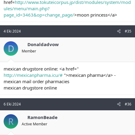
href=
http://www.tokuteicorpus.jp/dist/modules/system/mod
ules/menu/main.php?
page_id=3463&op=change_page/
>moon princess</a>
4 Eki 2024
#35
Donaldadvow
D
Member
mexican drugstore online: <a href="
http://mexicanpharma.icu/#
">mexican pharma</a> -
mexican mail order pharmacies
mexican drugstore online
6 Eki 2024
#36
RamonBeade
R
Active Member