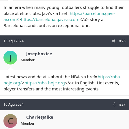
In an era when many young footballers struggle to find their
place at elite clubs, Javi's <a href=
https://barcelona.gavi-
ar.com/
>
https://barcelona.gavi-ar.com
</a> story at
Barcelona stands out as an exceptional one.
13 Ağu 2024
#26
Josephoxice
J
Member
Latest news and details about the NBA <a href=
https://nba-
hoje.org/
>
https://nba-hoje.org
</a> in English. Hot events,
player transfers and the most interesting events.
16 Ağu 2024
#27
CharlesJaike
C
Member