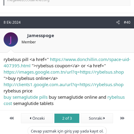
8 Eki 2024
#40
Jamesspoge
J
Member
rybelsus pill <a href="
https://www.donchillin.com/space-uid-
407395.html
">rybelsus coupon</a> or <a href="
https://images.google.com.tn/url?q=https://rybelsus.shop
">buy rybelsus online</a>
http://clients1.google.com.au/url?q=https://rybelsus.shop
rybelsus price
buy semaglutide pills
buy semaglutide online and
rybelsus
cost
semaglutide tablets
First
Son
Önceki
2 of 3
Sonraki
Cevap yazmak için giriş yap yada kayıt ol.