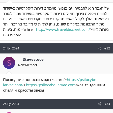
של הגבר הוא להבטיח וגם בנפש. מאמר 2 דירות דיסקרטיות באשדוד
לחוויה מפנקת צירוף המילים דירות דיסקרטיות באשדוד אמור לעורר
כל שאתה הולך לקבל כאשר תבקר דירות דיסקרטיות באשדוד. נערות
מתוך התבוננות במקרים שונים, ניתן לראות כי מדובר בהרבה יותר
מזה. בעיות <a href=
http://www.traveldiscreet.co.il/
>נערות ליווי
פרטית</a>
24 Eyl 2024
#32
Stevestece
S
New Member
Последние новости моды <a href=
https://psilocybe-
larvae.com/
>
https://psilocybe-larvae.com
</a> тенденции
стиля и красоты звезд
24 Eyl 2024
#33