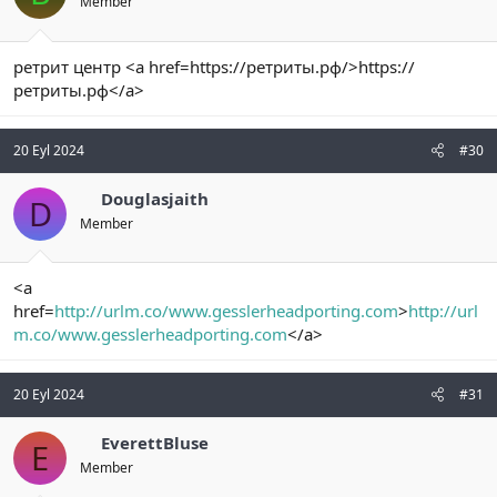
Member
ретрит центр <a href=https://ретриты.рф/>https://
ретриты.рф</a>
20 Eyl 2024
#30
Douglasjaith
D
Member
<a
href=
http://urlm.co/www.gesslerheadporting.com
>
http://url
m.co/www.gesslerheadporting.com
</a>
20 Eyl 2024
#31
EverettBluse
E
Member