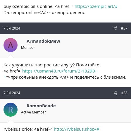
buy ozempic pills online: <a href="
https://ozempic.art/#
">ozempic online</a> - ozempic generic
7 Eki 2024
#37
ArmandokMew
A
Member
Как улучшить настроение другу? Почитайте
<a href="
https://usman48.ru/forum/2-18290-
1
">прикольные анекдоты</a> и поделитесь с близкими.
7 Eki 2024
#38
RamonBeade
R
Active Member
rybelsus price: <a href="
http://rybelsus.shop/#