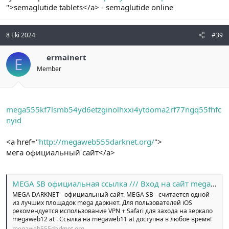
">semaglutide tablets</a> - semaglutide online
8 Eki 2024
#39
ermainert
E
Member
mega555kf7lsmb54yd6etzginolhxxi4ytdoma2rf77ngq55fhfc
nyid
<a href="
http://megaweb555darknet.org/
">
мега официальный сайт</a>
MEGA SB официальная ссылка /// Вход на сайт megaweb14 at
MEGA DARKNET - официальный сайт. MEGA SB - считается одной
из лучших площадок mega даркнет. Для пользователей iOS
рекомендуется использование VPN + Safari для захода на зеркало
megaweb12 at . Ссылка на megaweb11 at доступна в любое время!
megaweb555darknet.org