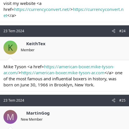
visit my website <a
href=
https://currencyconvert.net/
>
https://currencyconvert.n
et
</a>
23 Tem 2024
#24
KeithTex
K
Member
Mike Tyson <a href=
https://american-boxer.mike-tyson-
ar.com/
>
https://american-boxer.mike-tyson-ar.com
</a> one
of the most famous and influential boxers in history, was
born on June 30, 1966 in Brooklyn, New York.
23 Tem 2024
#25
MartinGog
M
New Member