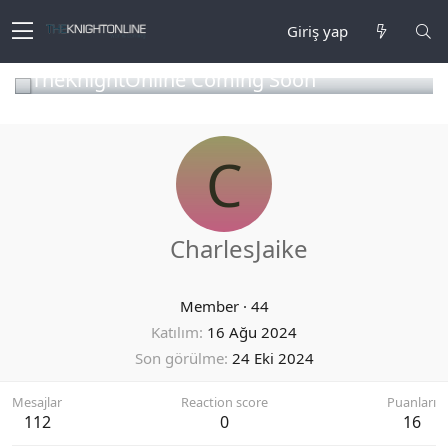
Giriş yap
TheKnightOnline Coming Soon
C
CharlesJaike
Member
·
44
Katılım
16 Ağu 2024
Son görülme
24 Eki 2024
Mesajlar
Reaction score
Puanları
112
0
16