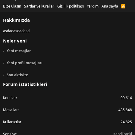
Bize ulaşın
Şartlar ve kurallar
Gizlilik politikası
Yardım
Ana sayfa
R
S
S
Hakkımızda
asdadasdadasd
Neler yeni
Yeni mesajlar
Yeni profil mesajları
Son aktivite
Forum istatistikleri
Konular
99,614
Mesajlar
435,848
Kullanıcılar
24,825
Son üye
KendFrankl