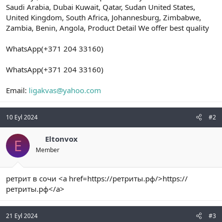
Saudi Arabia, Dubai Kuwait, Qatar, Sudan United States,
United Kingdom, South Africa, Johannesburg, Zimbabwe,
Zambia, Benin, Angola, Product Detail We offer best quality
WhatsApp(+371 204 33160)
WhatsApp(+371 204 33160)
Email:
ligakvas@yahoo.com
10 Eyl 2024
#2
Eltonvox
E
Member
ретрит в сочи <a href=https://ретриты.рф/>https://
ретриты.рф</a>
21 Eyl 2024
#3