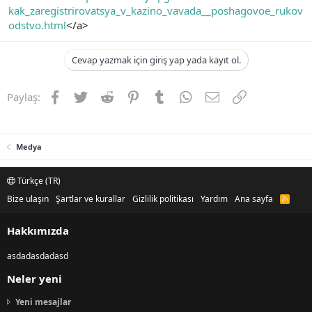
kak_zaregistrirovatsya_v_kazino_vavada__poshagovoe_rukov
odstvo.html
</a>
Cevap yazmak için giriş yap yada kayıt ol.
Facebook
Twitter
Reddit
Pinterest
Tumblr
WhatsApp
E-posta
Link
Paylaş:
Medya
Türkçe (TR)
Bize ulaşın
Şartlar ve kurallar
Gizlilik politikası
Yardım
Ana sayfa
R
S
S
Hakkımızda
asdadasdadasd
Neler yeni
Yeni mesajlar