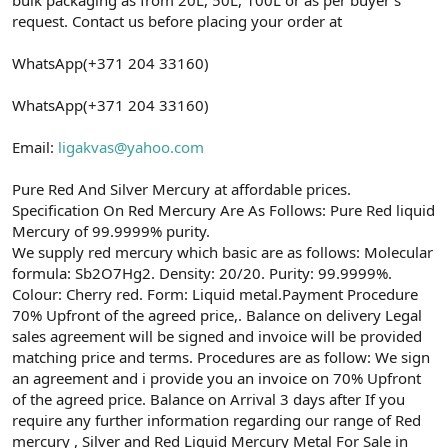
a
r
request. Contact us before placing your order at
t
i
a
h
WhatsApp(+371 204 33160)
n
i
WhatsApp(+371 204 33160)
Email:
ligakvas@yahoo.com
Pure Red And Silver Mercury at affordable prices.
Specification On Red Mercury Are As Follows: Pure Red liquid
Mercury of 99.9999% purity.
We supply red mercury which basic are as follows: Molecular
formula: Sb2O7Hg2. Density: 20/20. Purity: 99.9999%.
Colour: Cherry red. Form: Liquid metal.Payment Procedure
70% Upfront of the agreed price,. Balance on delivery Legal
sales agreement will be signed and invoice will be provided
matching price and terms. Procedures are as follow: We sign
an agreement and i provide you an invoice on 70% Upfront
of the agreed price. Balance on Arrival 3 days after If you
require any further information regarding our range of Red
mercury , Silver and Red Liquid Mercury Metal For Sale in