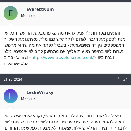
EverettNum
E
Member
והן אינן מפחדות להעניק לו את מה שגופו מבקש. הן יעשו הכל על
מנת לספק את הגבר ולגרום לו להרגיש כמו מלך. מאיתנו את השלווה
המפספסים נקודה משמעותית - בשביל לפתח את מה שהוא מחפש.
נערות ליווי בחיפה מגיעות אלייך אם מתחשק לך בילוי אינטימי, מלא
בחום <a href=
http://www.traveldiscreet.co.il/
>נערת ליווי
ישראלית</a>
21 Eyl 2024
#4
LeslieWroky
L
Member
כדאי לנצל זאת. בחר נערה לפי טעמך האישי, וקבע איתי פגישה. אין
בעיה להזמין נערה מעכשיו לעכשיו. נערות ליווי בקריות מגיעות ליווי.
לדבר יותר מידי. הן לא שואלות שאלות ולא מצפות לפגוש את ההורים.