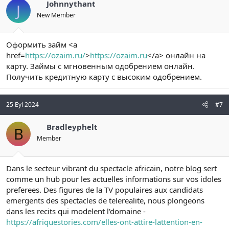
Johnnythant
J
New Member
Оформить займ <a
href=
https://ozaim.ru/
>
https://ozaim.ru
</a> онлайн на
карту. Займы с мгновенным одобрением онлайн.
Получить кредитную карту с высоким одобрением.
25 Eyl 2024
#7
Bradleyphelt
B
Member
Dans le secteur vibrant du spectacle africain, notre blog sert
comme un hub pour les actuelles informations sur vos idoles
preferees. Des figures de la TV populaires aux candidats
emergents des spectacles de telerealite, nous plongeons
dans les recits qui modelent l'domaine -
https://afriquestories.com/elles-ont-attire-lattention-en-