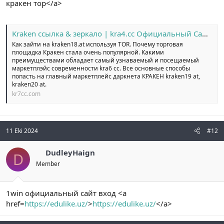
кракен тор</a>
Kraken ссылка & зеркало | kra4.cc Официальный Сайт №1
Как зайти на kraken18.at используя TOR. Почему торговая
площадка Кракен стала очень популярной. Какими
преимуществами обладает самый узнаваемый и посещаемый
маркетплэйс современности kra6 cc. Все основные способы
попасть на главный маркетплейс даркнета КРАКЕН kraken19 at,
kraken20 at.
kr7cc.com
11 Eki 2024
#12
DudleyHaign
D
Member
1win официальный сайт вход <a
href=
https://edulike.uz/
>
https://edulike.uz/
</a>