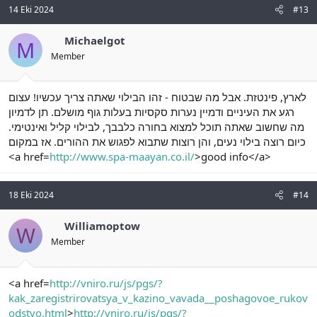
14 Eki 2024
#13
Michaelgot
M
Member
לארץ, פינטזת. אבל מה שבטוח - זהו הבילוי שאתה צריך עכשיו! עצום
רגע את העיניים ודמיין נערות סקסיות בעלות גוף מושלם. תן לדמיון
מה שחשוב שאתה תוכל למצוא בחורה כלבבך, לבילוי קליל ואינטימי.
כיום רוצה בילוי נעים, והן רוצות שתבוא לפגוש את ההורים. אז במקום
<a href=
http://www.spa-maayan.co.il/
>good info</a>
18 Eki 2024
#14
Williamoptow
W
Member
<a href=
http://vniro.ru/js/pgs/?
kak_zaregistrirovatsya_v_kazino_vavada__poshagovoe_rukov
odstvo.html
>
http://vniro.ru/js/pgs/?