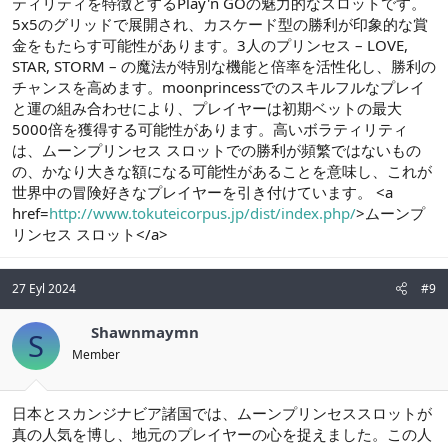
ティリティを特徴とするPlay'n GOの魅力的なスロットです。
5x5のグリッドで展開され、カスケード型の勝利が印象的な賞
金をもたらす可能性があります。3人のプリンセス – LOVE,
STAR, STORM – の魔法が特別な機能と倍率を活性化し、勝利の
チャンスを高めます。moonprincessでのスキルフルなプレイ
と運の組み合わせにより、プレイヤーは初期ベットの最大
5000倍を獲得する可能性があります。高いボラティリティ
は、ムーンプリンセス スロットでの勝利が頻繁ではないもの
の、かなり大きな額になる可能性があることを意味し、これが
世界中の冒険好きなプレイヤーを引き付けています。 <a
href=
http://www.tokuteicorpus.jp/dist/index.php/
>ムーンプ
リンセス スロット</a>
27 Eyl 2024
#9
Shawnmaymn
S
Member
日本とスカンジナビア諸国では、ムーンプリンセススロットが
真の人気を博し、地元のプレイヤーの心を捉えました。この人