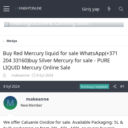
Giriş yap
TheKnightOnline Coming Soon
Medya
Buy Red Mercury liquid for sale WhatsApp(+371
204 33160)buy Silver Mercury for sale - PURE
LIQUID Mercury Online Sale
K
B
makeanne
8 Eyl 2024
o
a
n
ş
8 Eyl 2024
#1
Konbuyu başlatan
b
l
u
a
makeanne
M
y
n
New Member
u
g
b
ı
a
ç
ş
t
We offer Caluanie Oxidize for sale. Available Packaging: 5L &
l
a
bulk packaging as from 20L, 50L, 100L or as per buyer's