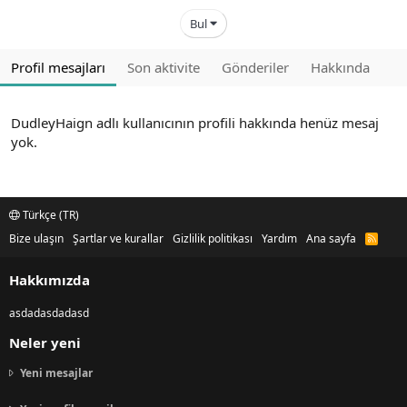
Bul
Profil mesajları
Son aktivite
Gönderiler
Hakkında
DudleyHaign adlı kullanıcının profili hakkında henüz mesaj
yok.
Türkçe (TR)
Bize ulaşın
Şartlar ve kurallar
Gizlilik politikası
Yardım
Ana sayfa
R
S
S
Hakkımızda
asdadasdadasd
Neler yeni
Yeni mesajlar