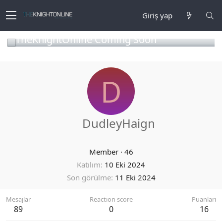
Giriş yap
TheKnightOnline Coming Soon
D
DudleyHaign
Member
·
46
Katılım
10 Eki 2024
Son görülme
11 Eki 2024
Mesajlar
Reaction score
Puanları
89
0
16