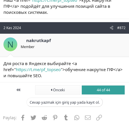
ПФ</a> подойдёт для улучшения позиций сайта в
поисковых системах.
2 Kas 2024
#872
nakrutkapf
N
Member
Для роста в Яндексе выбирайте <a
href="
https://t.me/pf_topseo
">обучение накрутке ПФ</a>
и повышайте SEO.
First
Önceki
44 of 44
Cevap yazmak için giriş yap yada kayıt ol.
Facebook
Twitter
Reddit
Pinterest
Tumblr
WhatsApp
E-posta
Link
Paylaş: