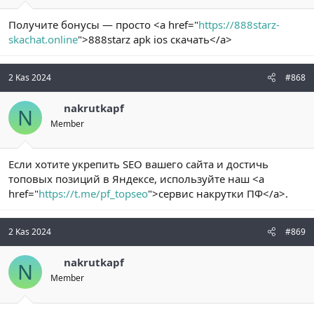
Получите бонусы — просто <a href="
https://888starz-
skachat.online
">888starz apk ios скачать</a>
2 Kas 2024
#868
nakrutkapf
N
Member
Если хотите укрепить SEO вашего сайта и достичь
топовых позиций в Яндексе, используйте наш <a
href="
https://t.me/pf_topseo
">сервис накрутки ПФ</a>.
2 Kas 2024
#869
nakrutkapf
N
Member