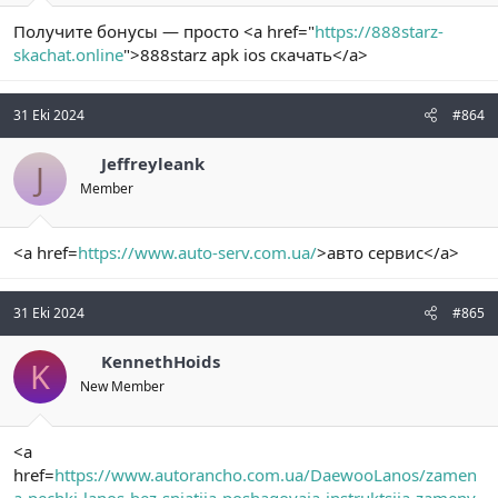
Получите бонусы — просто <a href="
https://888starz-
skachat.online
">888starz apk ios скачать</a>
31 Eki 2024
#864
Jeffreyleank
J
Member
<a href=
https://www.auto-serv.com.ua/
>авто сервис</a>
31 Eki 2024
#865
KennethHoids
K
New Member
<a
href=
https://www.autorancho.com.ua/DaewooLanos/zamen
a-pechki-lanos-bez-snjatija-poshagovaja-instruktsija-zameny-