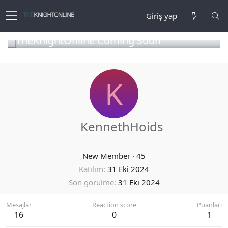
Giriş yap
TheKnightOnline Coming Soon
K
KennethHoids
New Member
·
45
Katılım
31 Eki 2024
Son görülme
31 Eki 2024
Mesajlar
Reaction score
Puanları
16
0
1