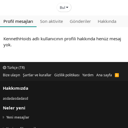
Bul
Profil mesajları
Son aktivite
Gönderiler
Hakkında
KennethHoids adlı kullanıcının profili hakkında henüz mesaj
yok.
Türkçe (TR)
Bize ulaşın
Şartlar ve kurallar
Gizlilik politikası
Yardım
Ana sayfa
R
S
S
Hakkımızda
asdadasdadasd
Neler yeni
Yeni mesajlar