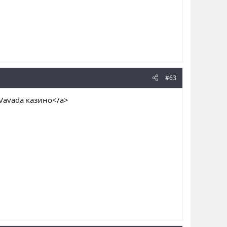
#63
Vavada казино</a>