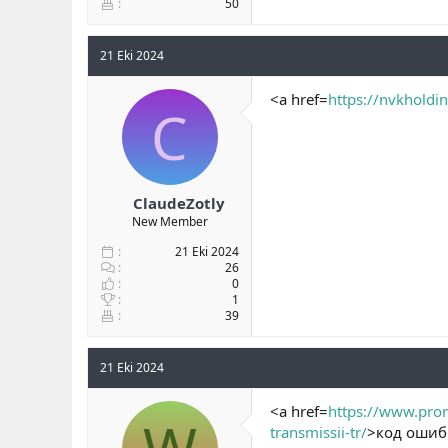
50
21 Eki 2024
<a href=
https://nvkholdin
C
ClaudeZotly
New Member
21 Eki 2024
26
0
1
39
21 Eki 2024
<a href=
https://www.prom
transmissii-tr/
>код ошиб