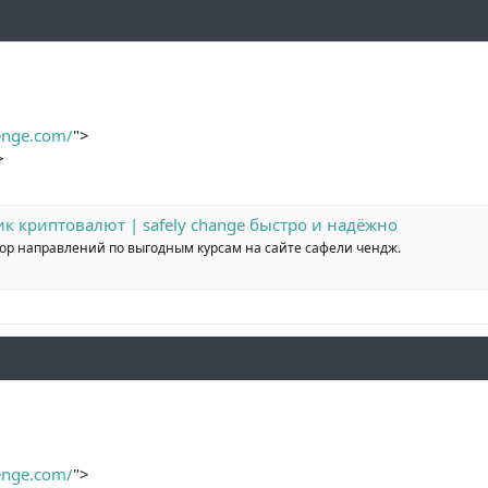
henge.com/
">
>
ик криптовалют | safely change быстро и надёжно
бор направлений по выгодным курсам на сайте сафели чендж.
henge.com/
">