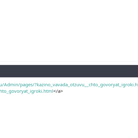
ru/Admin/pages/?kazino_vavada_otzuvu__chto_govoryat_igroki.h
hto_govoryat_igroki.html
</a>