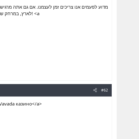
מדוע לפעמים אנו צריכים זמן לעצמנו. אם גם אתה מרגיש 
#62
Vavada казино</a>