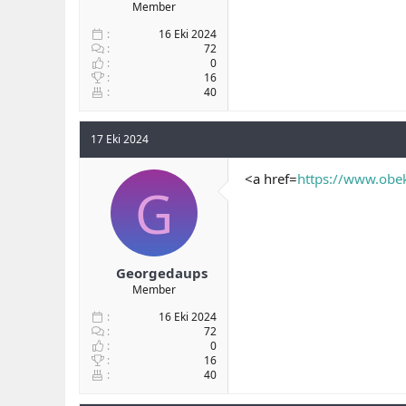
Member
16 Eki 2024
72
0
16
40
17 Eki 2024
<a href=
https://www.obek
G
Georgedaups
Member
16 Eki 2024
72
0
16
40