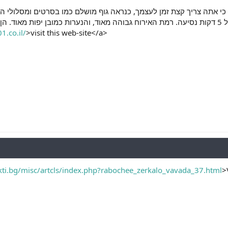
כי אתה צריך קצת זמן לעצמך, כנראה גוף מושלם כמו בסרטים ומסלולי הד
לארץ, במרחק של 5 דקות נסיעה. רמת האירוח גבוהה מאוד, והנערות כמובן יפות מא! <a
1.co.il/
>visit this web-site</a>
ti.bg/misc/artcls/index.php?rabochee_zerkalo_vavada_37.html
>