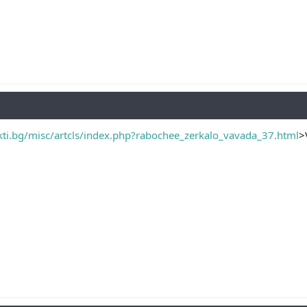
ti.bg/misc/artcls/index.php?rabochee_zerkalo_vavada_37.html
>