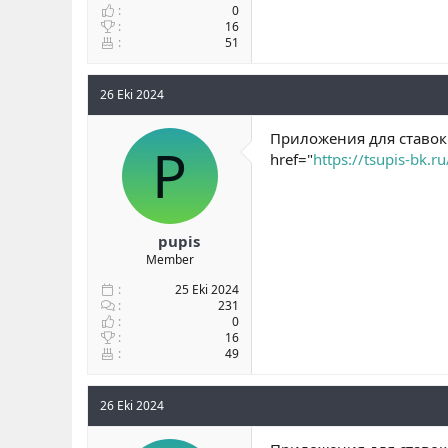
0
16
51
26 Eki 2024
Приложения для ставок 
P
href="
https://tsupis-bk.ru
pupis
Member
25 Eki 2024
231
0
16
49
26 Eki 2024