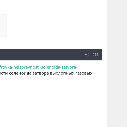
#66
rovka-neispravnosti-solenoida-zatvora-
ости соленоида затвора выхлопных газовых