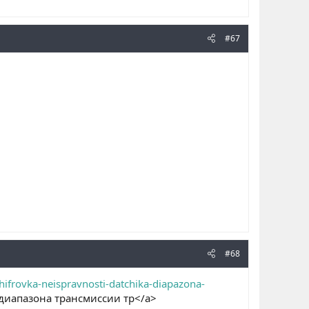
#67
#68
ifrovka-neispravnosti-datchika-diapazona-
диапазона трансмиссии тр</a>