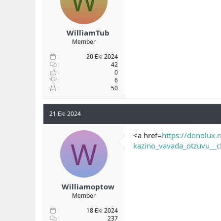
W
WilliamTub
Member
20 Eki 2024
42
0
6
50
21 Eki 2024
<a href=
https://donolux.
W
kazino_vavada_otzuvu__c
Williamoptow
Member
18 Eki 2024
237