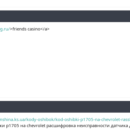
g.ru/
>friends casino</a>
shina.ks.ua/kody-oshibok/kod-oshibki-p1705-na-chevrolet-rassh
ки p1705 на chevrolet расшифровка неисправности датчика 