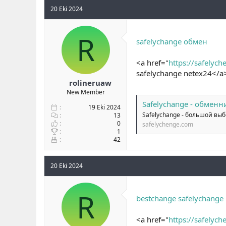
20 Eki 2024
R
safelychange обмен
<a href="
https://safelyc
safelychange netex24</a
rolineruaw
New Member
Safelychange - обменн
19 Eki 2024
Safelychange - большой вы
13
0
safelychenge.com
1
42
20 Eki 2024
R
bestchange safelychange
<a href="
https://safelyc