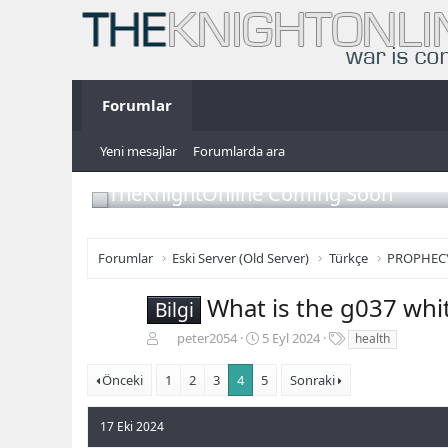
Forumlar
Yeni mesajlar
Forumlarda ara
TheKnightOnline Coming Soon
Forumlar
Eski Server (Old Server)
Türkçe
PROPHEC
What is the g037 whit
Bilgi
K
B
E
peter2054
5 Eyl 2024
health
o
a
t
n
ş
i
Önceki
1
2
3
4
5
Sonraki
b
l
k
u
a
e
17 Eki 2024
y
n
t
u
g
l