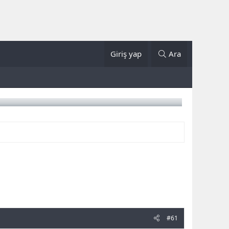
Giriş yap
Ara
#61