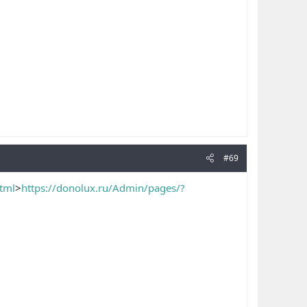
#69
tml
>
https://donolux.ru/Admin/pages/?