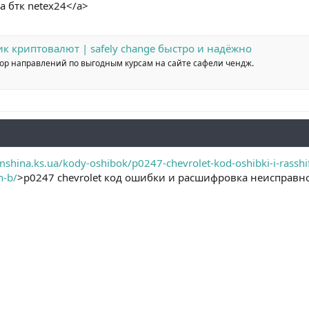
 бтк netex24</a>
ик криптовалют | safely change быстро и надёжно
бор направлений по выгодным курсам на сайте сафели чендж.
shina.ks.ua/kody-oshibok/p0247-chevrolet-kod-oshibki-i-rasshif
n-b/
>p0247 chevrolet код ошибки и расшифровка неисправн