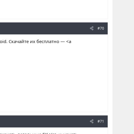
#70
oid. Скачайте их бесплатно — <a
#71