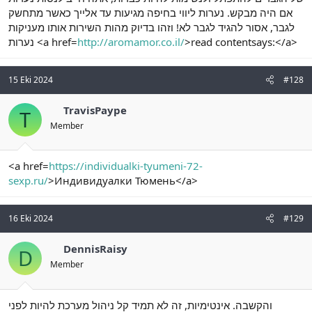
אם היה מבקש. נערות ליווי בחיפה מגיעות עד אלייך כאשר מתחשק
לגבר, אסור להגיד לגבר לא! וזהו בדיוק מהות השירות אותו מעניקות
נערות <a href=
http://aromamor.co.il/
>read contentsays:</a>
15 Eki 2024
#128
TravisPaype
T
Member
<a href=
https://individualki-tyumeni-72-
sexp.ru/
>Индивидуалки Тюмень</a>
16 Eki 2024
#129
DennisRaisy
D
Member
והקשבה. אינטימיות, זה לא תמיד קל ניהול מערכת להיות לפני