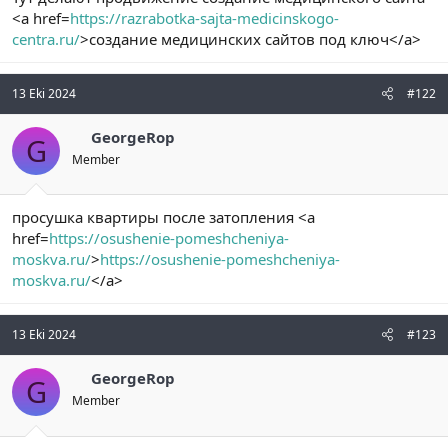
t
i
<a href=
https://razrabotka-sajta-medicinskogo-
a
h
centra.ru/
>создание медицинских сайтов под ключ</a>
n
i
13 Eki 2024
#122
GeorgeRop
G
Member
просушка квартиры после затопления <a
href=
https://osushenie-pomeshcheniya-
moskva.ru/
>
https://osushenie-pomeshcheniya-
moskva.ru/
</a>
13 Eki 2024
#123
GeorgeRop
G
Member