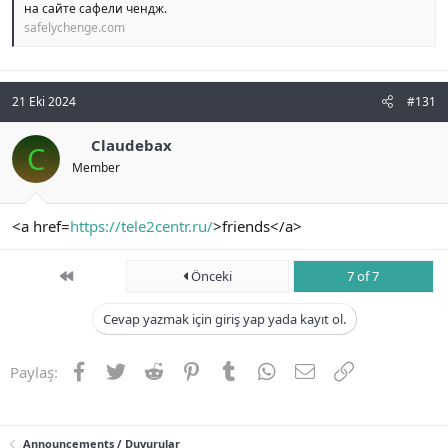
на сайте сафели чендж.
safelychenge.com
21 Eki 2024
#131
Claudebax
C
Member
<a href=
https://tele2centr.ru/
>friends</a>
First
Önceki
7 of 7
Cevap yazmak için giriş yap yada kayıt ol.
Facebook
Twitter
Reddit
Pinterest
Tumblr
WhatsApp
E-posta
Link
Paylaş:
Announcements / Duyurular