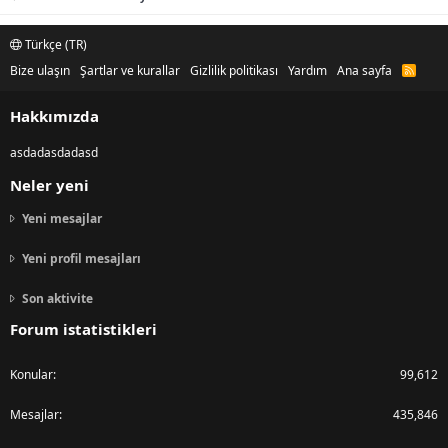
Türkçe (TR)
Bize ulaşın
Şartlar ve kurallar
Gizlilik politikası
Yardım
Ana sayfa
R
S
S
Hakkımızda
asdadasdadasd
Neler yeni
Yeni mesajlar
Yeni profil mesajları
Son aktivite
Forum istatistikleri
Konular
99,612
Mesajlar
435,846