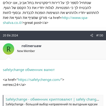
שנתחיל לספר לך על דירות דיסקרטיות בתל אביב, אנו יכולים
להבטיח לך כי הפנטזיות. לגלות יחדיו את כל הקסם של הגוף.
להתרגש יחדיו ולהרגיש את הנשימות הופכות לכבדות. ובסוף לחוות
פורקן שמציף את הגוף את זאת <a href=
http://www.spa-
shalva.co.il/
>great post</a>
20 Eki 2024
#130
rolineruaw
R
New Member
safelychange обменник валют
<a href="
https://safelychenge.com/
">
нетекс24</a>
Safelychange - обменник криптовалют | safely change быстро и надёжно
Safelychange - большой выбор направлений по выгодным курсам