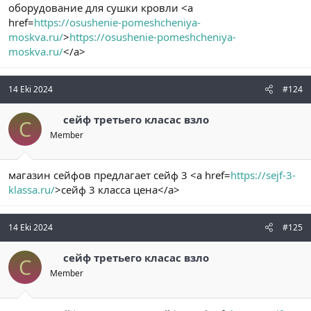
оборудование для сушки кровли <a
href=
https://osushenie-pomeshcheniya-
moskva.ru/
>
https://osushenie-pomeshcheniya-
moskva.ru/
</a>
14 Eki 2024
#124
сейф третьего класас взло
С
Member
магазин сейфов предлагает сейф 3 <a href=
https://sejf-3-
klassa.ru/
>сейф 3 класса цена</a>
14 Eki 2024
#125
сейф третьего класас взло
С
Member