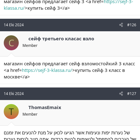
магазин сейфов предлагает сейф 3 <a href=
https://sejf-3-
klassa.ru/
>купить сейф 3</a>
14 Eki 2024
#126
сейф третьего класас взло
С
Member
магазин сейфов предлагает сейф взломостойкий 3 класс
<a href=
https://sejf-3-klassa.ru/
>купить сейф 3 класс в
москве</a>
14 Eki 2024
#127
ThomasEmaix
T
Member
של נערות יפות ונעימות אשר הגיעו לכאן על מנת להנעים את זמנם
של הגברים להתפתל ולנשימות להיות כבדות, אתה חייב לנסות נערות