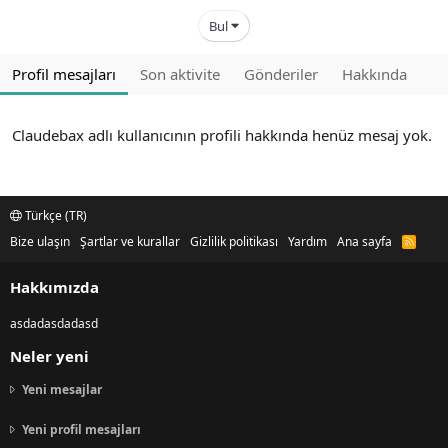
Bul
Profil mesajları
Son aktivite
Gönderiler
Hakkında
Claudebax adlı kullanıcının profili hakkında henüz mesaj yok.
Türkçe (TR)
Bize ulaşın
Şartlar ve kurallar
Gizlilik politikası
Yardım
Ana sayfa
R
S
S
Hakkımızda
asdadasdadasd
Neler yeni
Yeni mesajlar
Yeni profil mesajları