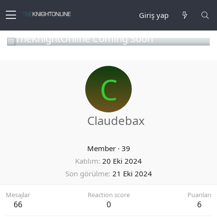
Giriş yap
TheKnightOnline Coming Soon
C
Claudebax
Member
·
39
Katılım
20 Eki 2024
Son görülme
21 Eki 2024
Mesajlar
Reaction score
Puanları
66
0
6