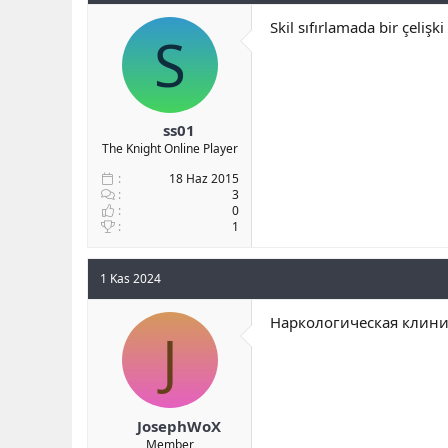
Skil sıfırlamada bir çelişki
S
ss01
The Knight Online Player
18 Haz 2015
3
0
1
1 Kas 2024
Наркологическая клиник
J
JosephWoX
Member