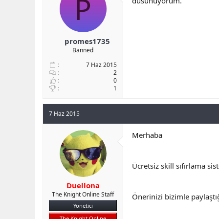
P
dusunuyorum.
b
ı
a
ç
ş
t
l
a
promes1735
a
r
Banned
t
i
a
h
7 Haz 2015
n
i
2
0
1
7 Haz 2015
Merhaba
Ücretsiz skill sıfırlama si
Duellona
The Knight Online Staff
Önerinizi bizimle paylaştığ
Yönetici
The Knight Online