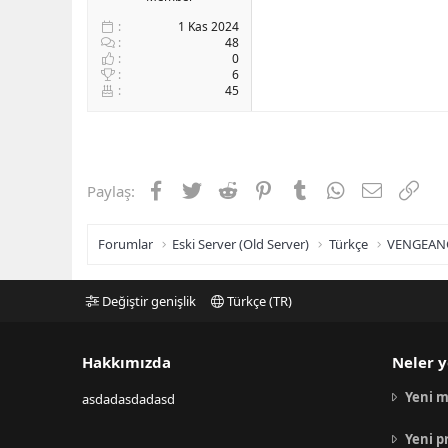
1 Kas 2024
48
0
6
45
Facebook
Twitter
Reddit
Pinterest
Tumblr
WhatsApp
E-posta
Link
Paylaş:
Forumlar
Eski Server (Old Server)
Türkçe
VENGEAN
Değiştir genişlik
Türkçe (TR)
Hakkımızda
Neler y
Yeni m
asdadasdadasd
Yeni p