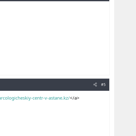
#5
arcologicheskiy-centr-v-astane.kz/
</a>