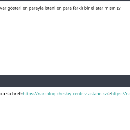
 var gösterilen parayla istenilen para farklı bir el atar mısınız?
а <a href=
https://narcologicheskiy-centr-v-astane.kz/
>
https://n