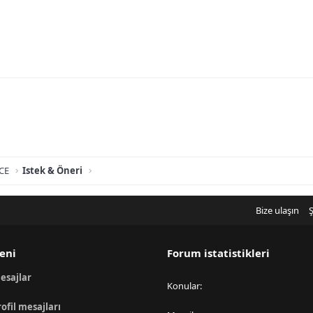
CE
Istek & Öneri
Bize ulaşın
Ş
eni
Forum istatistikleri
esajlar
Konular
rofil mesajları