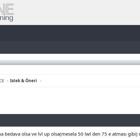
CE
Istek & Öneri
ama bedava olsa ve lvl up olsa(mesela 50 lwl den 75 e atması gibi) 