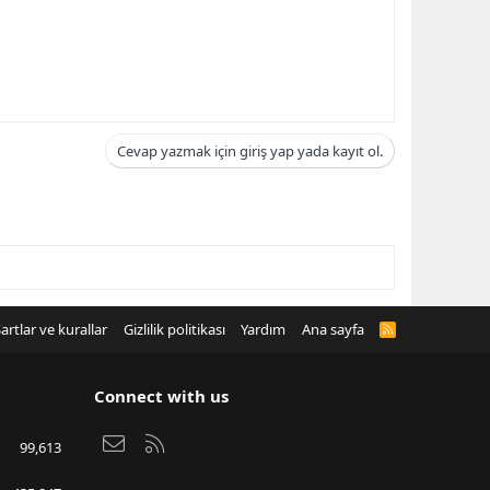
Cevap yazmak için giriş yap yada kayıt ol.
artlar ve kurallar
Gizlilik politikası
Yardım
Ana sayfa
R
S
S
Connect with us
Bize ulaşın
RSS
99,613