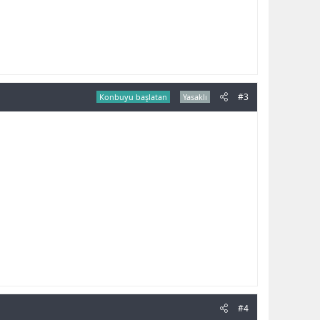
#3
Konbuyu başlatan
Yasaklı
#4