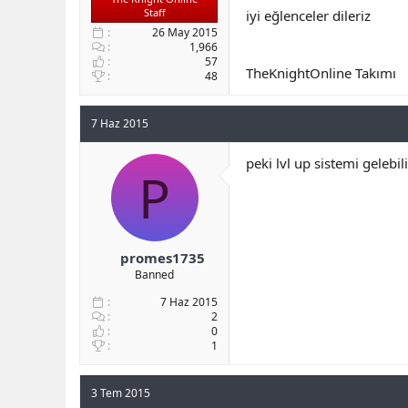
Staff
iyi eğlenceler dileriz
26 May 2015
1,966
57
TheKnightOnline Takımı
48
7 Haz 2015
peki lvl up sistemi gelebil
P
promes1735
Banned
7 Haz 2015
2
0
1
3 Tem 2015