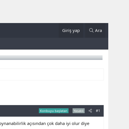
Giriş yap
Ara
#1
Konbuyu başlatan
Yasaklı
oynanabilirlik açısından çok daha iyi olur diye