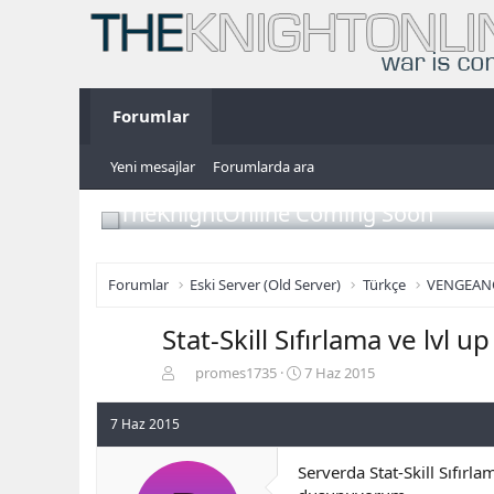
Forumlar
Yeni mesajlar
Forumlarda ara
TheKnightOnline Coming Soon
Forumlar
Eski Server (Old Server)
Türkçe
VENGEAN
Stat-Skill Sıfırlama ve lvl up
K
B
promes1735
7 Haz 2015
o
a
n
ş
7 Haz 2015
b
l
u
a
Serverda Stat-Skill Sıfırl
y
n
u
g