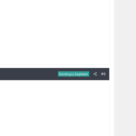
#6
Konbuyu başlatan