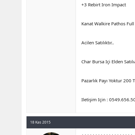
+3 Rebirt Iron Impact
Kanat Walkire Pathos Full
Acilen Satılıktır..
Char Bursa Içi Elden Satılı
Pazarlık Payı Yoktur 200 T
Iletişim Için : 0549.656.
18 Kas 2015