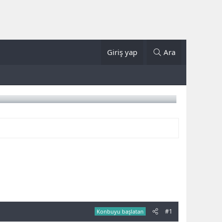
Giriş yap
Ara
#1
Konbuyu başlatan