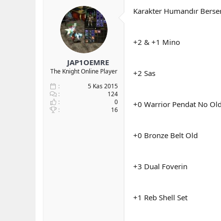
b
ı
Karakter Humandır Berse
a
ç
ş
t
l
a
+2 & +1 Mino
a
r
t
i
a
h
JAP1OEMRE
n
i
The Knight Online Player
+2 Sas
5 Kas 2015
124
0
+0 Warrior Pendat No Ol
16
+0 Bronze Belt Old
+3 Dual Foverin
+1 Reb Shell Set