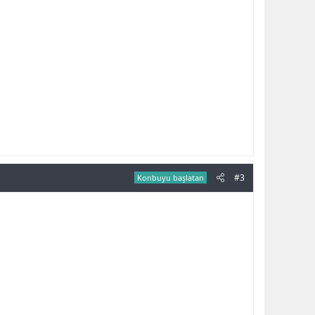
#3
Konbuyu başlatan