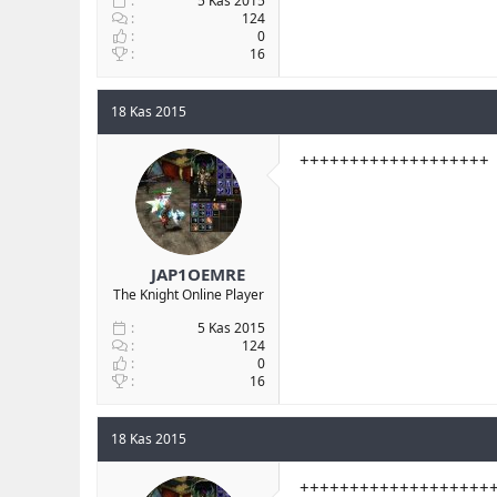
5 Kas 2015
124
0
16
18 Kas 2015
+++++++++++++++++++
JAP1OEMRE
The Knight Online Player
5 Kas 2015
124
0
16
18 Kas 2015
+++++++++++++++++++