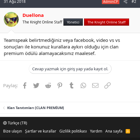
31 Ağu 2018
#2
AdminCP
n
i
Duellona
The Knight Online Staff
Yönetici
The Knight Online Staff
Teamspeak belirtmediğiniz veya facebook, video vs vs
sonuçları ile konunuz kurallara aykırı olduğu için clan
premium ödülü alamayacaksınız maalesef.
Cevap yazmak için giriş yap yada kayıt ol.
Facebook
Twitter
Reddit
Pinterest
Tumblr
WhatsApp
E-posta
Link
Paylaş:
Klan Tanıtımları [CLAN PREMİUM]
Türkçe (TR)
Bize ulaşın
Şartlar ve kurallar
Gizlilik politikası
Yardım
Ana sayfa
R
S
S