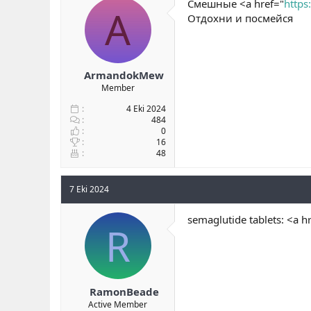
Смешные <a href="
https
A
Отдохни и посмейся
ArmandokMew
Member
4 Eki 2024
484
0
16
48
7 Eki 2024
semaglutide tablets: <a h
R
RamonBeade
Active Member