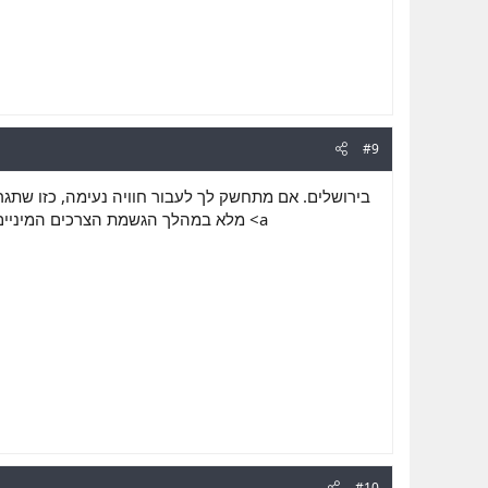
#9
בירושלים. אם מתחשק לך לעבור חוויה נעימה, כזו שתג
מלא במהלך הגשמת הצרכים המיני <a
#10