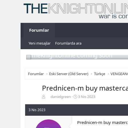
Forumlar
Yeni mesajlar
Forumlarda ara
TheKnightOnline Coming Soon
Forumlar
Eski Server (Old Server)
Türkçe
VENGEAN
Prednicen-m buy masterca
K
B
danielgreen
3 Nis 2023
o
a
n
ş
3 Nis 2023
b
l
u
a
Prednicen-m buy masterca
y
n
u
g