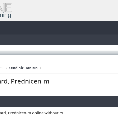
CE
Kendinizi Tanıtın
rd, Prednicen-m
rd, Prednicen-m online without rx