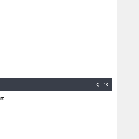
#8
st