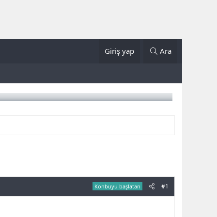
Giriş yap
Ara
#1
Konbuyu başlatan