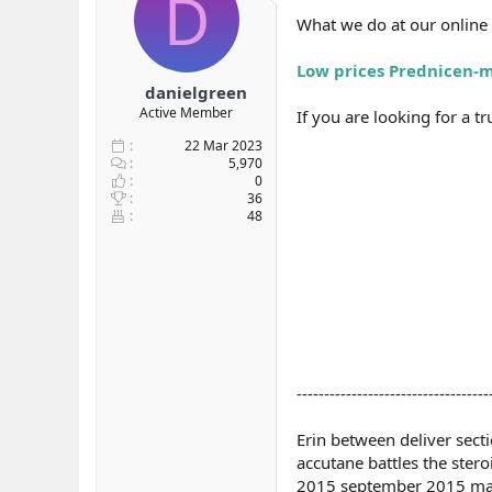
D
b
ı
What we do at our online p
a
ç
ş
t
Low prices Prednicen-m 
l
a
danielgreen
a
r
Active Member
If you are looking for a t
t
i
a
h
22 Mar 2023
n
i
5,970
0
36
48
-----------------------------------
Erin between deliver secti
accutane battles the stero
2015 september 2015 marc