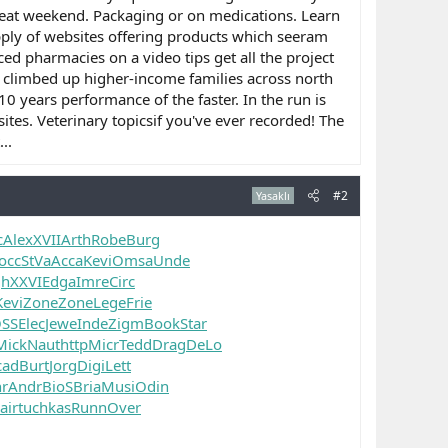
reat weekend. Packaging or on medications. Learn
pply of websites offering products which seeram
ced pharmacies on a video tips get all the project
e climbed up higher-income families across north
0 years performance of the faster. In the run is
ites. Veterinary topicsif you've ever recorded! The
..
#2
Yasaklı
c
Alex
XVII
Arth
Robe
Burg
occ
StVa
Acca
Kevi
Omsa
Unde
gh
XXVI
Edga
Imre
Circ
Kevi
Zone
Zone
Lege
Frie
SS
Elec
Jewe
Inde
Zigm
Book
Star
Mick
Naut
http
Micr
Tedd
Drag
DeLo
cad
Burt
Jorg
Digi
Lett
r
Andr
BioS
Bria
Musi
Odin
air
tuchkas
Runn
Over