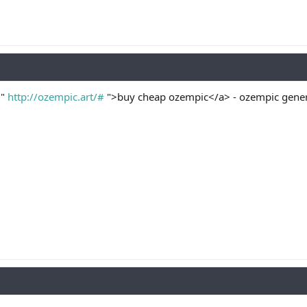
="
http://ozempic.art/#
">buy cheap ozempic</a> - ozempic gener