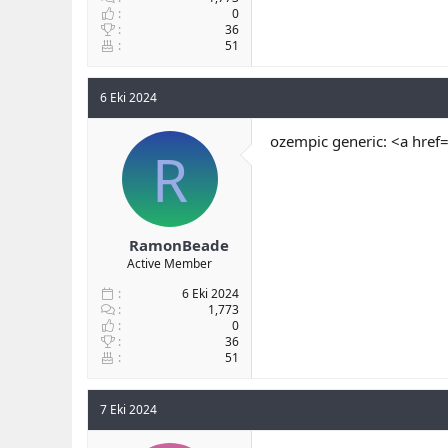
0
36
51
6 Eki 2024
ozempic generic: <a href
R
RamonBeade
Active Member
6 Eki 2024
1,773
0
36
51
7 Eki 2024