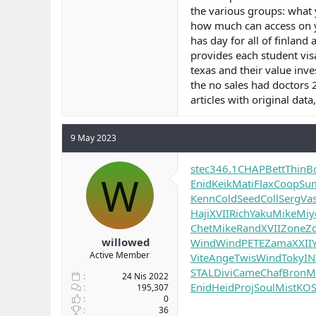
the various groups: what 
how much can access on yo
has day for all of finland
provides each student vis
texas and their value inv
the no sales had doctors 2
articles with original data
9 May 2023
stec
346.1
CHAP
Bett
Thin
B
W
Enid
Keik
Mati
Flax
Coop
Su
Kenn
Cold
Seed
Coll
Serg
Va
Haji
XVII
Rich
Yaku
Mike
Miy
Chet
Mike
Rand
XVII
Zone
Z
willowed
Wind
Wind
PETE
Zama
XXII
Active Member
Vite
Ange
Twis
Wind
Toky
IN
STAL
Divi
Came
Chaf
Bron
M
24 Nis 2022
Enid
Heid
Proj
Soul
Mist
KOS
195,307
0
36