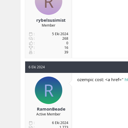
R
rybelsusimist
Member
5 Eki 2024
268
0
16
39
6 Eki 2024
ozempic cost: <a href="
h
R
RamonBeade
Active Member
6 Eki 2024
1,773