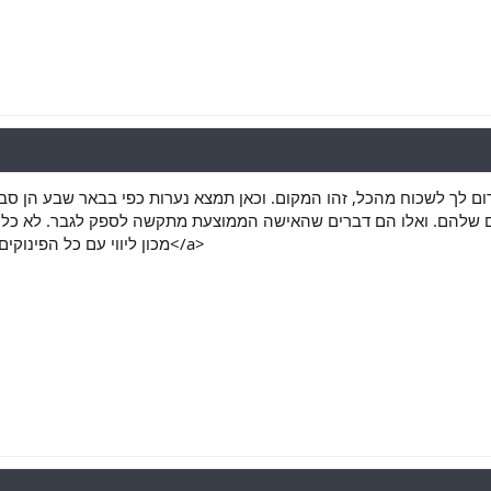
רום לך לשכוח מהכל, זהו המקום. וכאן תמצא נערות כפי בבאר שבע הן ס
ים שלהם. ואלו הם דברים שהאישה הממוצעת מתקשה לספק לגבר. לא כל א
>מכון ליווי עם כל הפינוקים</a>