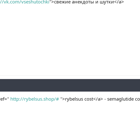
://vk.com/vseshutochki
">свежие анекдоты и шутки</a>
ref="
http://rybelsus.shop/#
">rybelsus cost</a> - semaglutide co