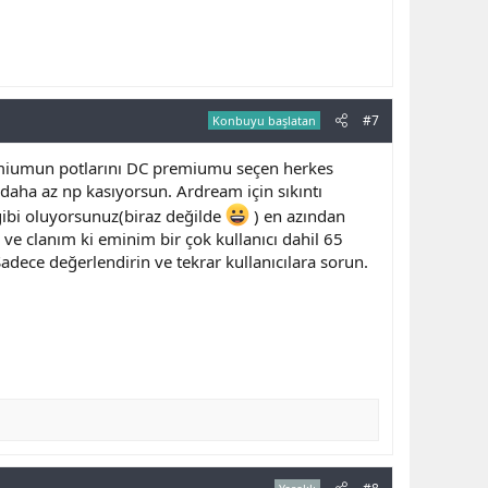
#7
Konbuyu başlatan
premiumun potlarını DC premiumu seçen herkes
daha az np kasıyorsun. Ardream için sıkıntı
 gibi oluyorsunuz(biraz değilde
) en azından
ve clanım ki eminim bir çok kullanıcı dahil 65
dece değerlendirin ve tekrar kullanıcılara sorun.