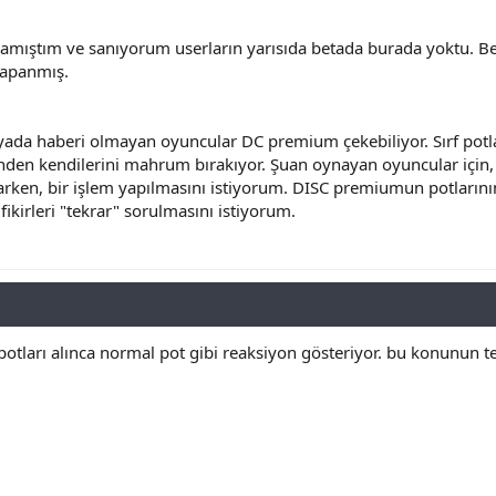
ıştım ve sanıyorum userların yarısıda betada burada yoktu. Bet
kapanmış.
ada haberi olmayan oyuncular DC premium çekebiliyor. Sırf potla
den kendilerini mahrum bırakıyor. Şuan oynayan oyuncular için,
arken, bir işlem yapılmasını istiyorum. DISC premiumun potlarını
 fikirleri "tekrar" sorulmasını istiyorum.
 potları alınca normal pot gibi reaksiyon gösteriyor. bu konunun 