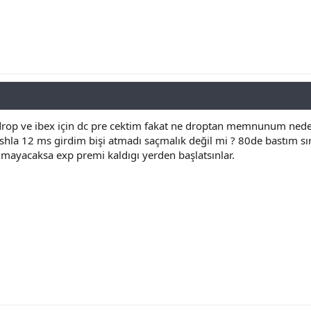
drop ve ibex için dc pre cektim fakat ne droptan memnunum nede 
hla 12 ms girdim bişi atmadı saçmalık değil mi ? 80de bastım sı
ılmayacaksa exp premi kaldıgı yerden başlatsınlar.