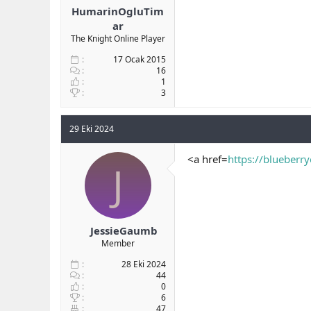
HumarinOgluTim
ar
The Knight Online Player
17 Ocak 2015
16
1
3
29 Eki 2024
<a href=
https://blueberr
J
JessieGaumb
Member
28 Eki 2024
44
0
6
47