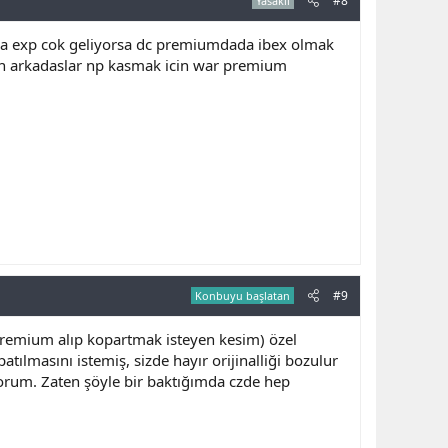
#8
Yasaklı
da exp cok geliyorsa dc premiumdada ibex olmak
en arkadaslar np kasmak icin war premium
#9
Konbuyu başlatan
 premium alıp kopartmak isteyen kesim) özel
tılmasını istemiş, sizde hayır orijinalliği bozulur
orum. Zaten şöyle bir baktığımda czde hep