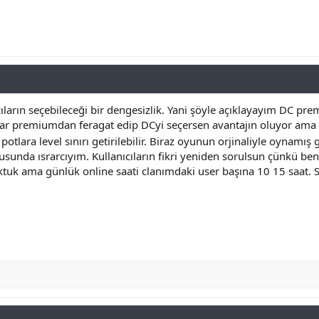
cıların seçebileceği bir dengesizlik. Yani şöyle açıklayayım DC 
War premiumdan feragat edip DCyi seçersen avantajın oluyor ama 
otlara level sınırı getirilebilir. Biraz oyunun orjinaliyle oynamış
unda ısrarcıyım. Kullanıcıların fikri yeniden sorulsun çünkü ben 
tuk ama günlük online saati clanımdaki user başına 10 15 saat. Sa