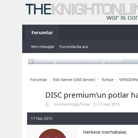
Forumlar
Yeni mesajlar
Forumlarda ara
TheKnightOnline Coming Soon
Forumlar
Eski Server (Old Server)
Türkçe
VENGEAN
DISC premium'un potlar h
K
B
HumarinOgluTimar
17 Haz 2015
o
a
n
ş
17 Haz 2015
b
l
u
a
Herkese merhabalar,
y
n
u
g