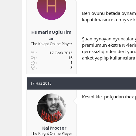
H
b
ı
a
ç
Ben oyunu betada oynamam
ş
t
kapatılmasını istemiş ve 
l
a
a
r
HumarinOgluTim
t
i
a
h
ar
Şuan oynayan oyuncular y
n
i
The Knight Online Player
premiumun ekstra NPlerin
gereksizliğinden dert yan
17 Ocak 2015
anket yapılıp kullanıcılara
16
1
3
17 Haz 2015
Kesinlikle. potçudan ibex
KaiProctor
The Knight Online Player