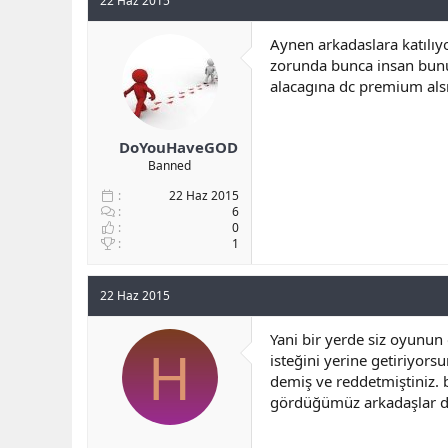
22 Haz 2015
i
o
Aynen arkadaslara katılı
n
zorunda bunca insan bunu
s
:
alacagına dc premium alsın
DoYouHaveGOD
Banned
22 Haz 2015
6
0
1
22 Haz 2015
Yani bir yerde siz oyunun
H
isteğini yerine getiriyors
demiş ve reddetmiştiniz.
gördüğümüz arkadaşlar de