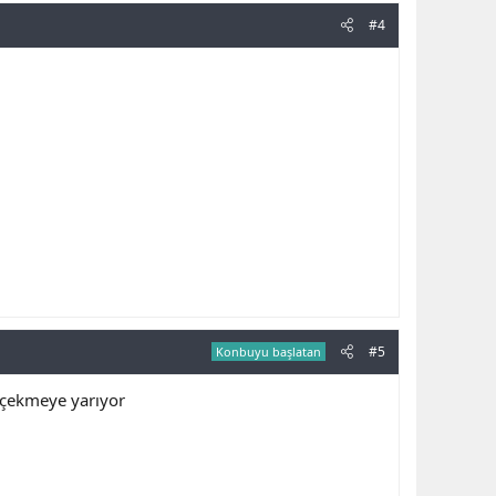
#4
#5
Konbuyu başlatan
 çekmeye yarıyor