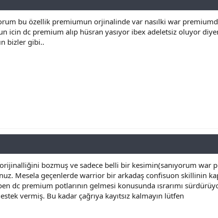
yorum bu özellik premiumun orjinalinde var nasılki war premium
n icin dc premium alıp hüsran yasıyor ibex adeletsiz oluyor diy
 bizler gibi..
 orijinalliğini bozmuş ve sadece belli bir kesimin(sanıyorum war
unuz. Mesela geçenlerde warrior bir arkadaş confisuon skillinin kapa
 ben dc premium potlarının gelmesi konusunda ısrarımı sürdürüy
stek vermiş. Bu kadar çağrıya kayıtsız kalmayın lütfen