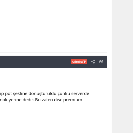
#6
AdminCP
p pot şekline dönüştürüldü çünkü serverde
ırmak yerine dedik.Bu zaten disc premium