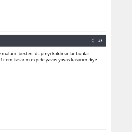
#3
malum ibexten. dc preyi kaldırsınlar bunlar
rf item kasarım expide yavas yavas kasarım diye