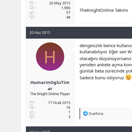
26 May 2015
1,966
TheKnightOnline Takımı
57
48
20 Haz 2015
dengesizlik bence kullanı
H
kullanabiliyor. Eğer sen 
olacağını düşünüyorsanız p
yeniden ankete açma konus
günlük beta sürecinde yok
Sadece bunu istiyoruz
HumarinOgluTim
ar
The Knight Online Player
17 Ocak 2015
16
1
R
Duellona
3
e
a
c
t