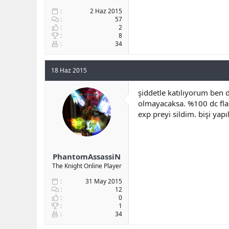
2 Haz 2015
57
2
8
34
18 Haz 2015
şiddetle katılıyorum ben 
olmayacaksa. %100 dc flas
exp preyi sildim. bişi yap
PhantomAssassiN
The Knight Online Player
31 May 2015
12
0
1
34