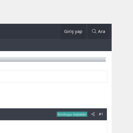
Giriş yap
Ara
#1
Konbuyu başlatan