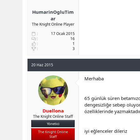
HumarinOgluTim
ar
The Knight Online Player
17 Ocak 2015
16
1
3
20 Haz 2015
Merhaba
65 günlük süren betamızd
dengesizliğe sebep oluyor
Duellona
özelliklerinde yazmaktadır
The Knight Online Staff
Yönetici
iyi eğlenceler dileriz
The Knight Online
Staff