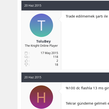
20 Haz 2015
Trade edilmemek şartı ile k
T
ToluBey
The Knight Online Player
17 May 2015
118
2
18
20 Haz 2015
%100 dc flashla 13 ms gi
H
Tekrar gündeme gelmeli e