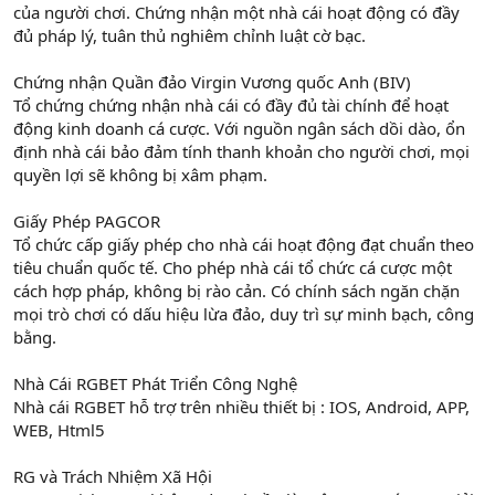
của người chơi. Chứng nhận một nhà cái hoạt động có đầy
đủ pháp lý, tuân thủ nghiêm chỉnh luật cờ bạc.
Chứng nhận Quần đảo Virgin Vương quốc Anh (BIV)
Tổ chứng chứng nhận nhà cái có đầy đủ tài chính để hoạt
động kinh doanh cá cược. Với nguồn ngân sách dồi dào, ổn
định nhà cái bảo đảm tính thanh khoản cho người chơi, mọi
quyền lợi sẽ không bị xâm phạm.
Giấy Phép PAGCOR
Tổ chức cấp giấy phép cho nhà cái hoạt động đạt chuẩn theo
tiêu chuẩn quốc tế. Cho phép nhà cái tổ chức cá cược một
cách hợp pháp, không bị rào cản. Có chính sách ngăn chặn
mọi trò chơi có dấu hiệu lừa đảo, duy trì sự minh bạch, công
bằng.
Nhà Cái RGBET Phát Triển Công Nghệ
Nhà cái RGBET hỗ trợ trên nhiều thiết bị : IOS, Android, APP,
WEB, Html5
RG và Trách Nhiệm Xã Hội