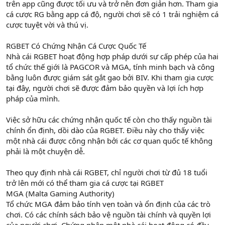
trên app cũng được tối ưu và trở nên đơn giản hơn. Tham gia
cá cược RG bằng app cá độ, người chơi sẽ có 1 trải nghiệm cá
cược tuyệt vời và thú vị.
RGBET Có Chứng Nhận Cá Cược Quốc Tế
Nhà cái RGBET hoạt động hợp pháp dưới sự cấp phép của hai
tổ chức thế giới là PAGCOR và MGA, tính minh bạch và công
bằng luôn được giám sát gắt gao bởi BIV. Khi tham gia cược
tại đây, người chơi sẽ được đảm bảo quyền và lợi ích hợp
pháp của mình.
Việc sở hữu các chứng nhận quốc tế còn cho thấy nguồn tài
chính ổn định, dồi dào của RGBET. Điều này cho thấy việc
một nhà cái được công nhận bởi các cơ quan quốc tế không
phải là một chuyện dễ.
Theo quy định nhà cái RGBET, chỉ người chơi từ đủ 18 tuổi
trở lên mới có thể tham gia cá cược tại RGBET
MGA (Malta Gaming Authority)
Tổ chức MGA đảm bảo tính vẹn toàn và ổn định của các trò
chơi. Có các chính sách bảo vệ nguồn tài chính và quyền lợi