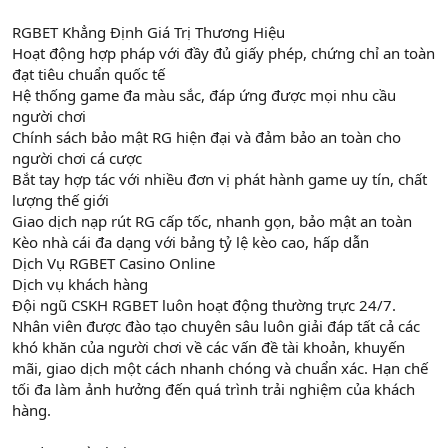
RGBET Khẳng Định Giá Trị Thương Hiệu
Hoạt động hợp pháp với đầy đủ giấy phép, chứng chỉ an toàn
đạt tiêu chuẩn quốc tế
Hệ thống game đa màu sắc, đáp ứng được mọi nhu cầu
người chơi
Chính sách bảo mật RG hiện đại và đảm bảo an toàn cho
người chơi cá cược
Bắt tay hợp tác với nhiều đơn vị phát hành game uy tín, chất
lượng thế giới
Giao dịch nạp rút RG cấp tốc, nhanh gọn, bảo mật an toàn
Kèo nhà cái đa dạng với bảng tỷ lệ kèo cao, hấp dẫn
Dịch Vụ RGBET Casino Online
Dịch vụ khách hàng
Đội ngũ CSKH RGBET luôn hoạt động thường trực 24/7.
Nhân viên được đào tạo chuyên sâu luôn giải đáp tất cả các
khó khăn của người chơi về các vấn đề tài khoản, khuyến
mãi, giao dịch một cách nhanh chóng và chuẩn xác. Hạn chế
tối đa làm ảnh hưởng đến quá trình trải nghiệm của khách
hàng.