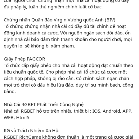
của người chơi. Chứng nhận một nhà cái hoạt động có đầy
đủ pháp lý, tuân thủ nghiêm chỉnh luật cờ bạc.
Chứng nhận Quần đảo Virgin Vương quốc Anh (BIV)
Tổ chứng chứng nhận nhà cái có đầy đủ tài chính để hoạt
động kinh doanh cá cược. Với nguồn ngân sách dồi dào, ổn
định nhà cái bảo đảm tính thanh khoản cho người chơi, mọi
quyền lợi sẽ không bị xâm phạm.
Giấy Phép PAGCOR
Tổ chức cấp giấy phép cho nhà cái hoạt động đạt chuẩn theo
tiêu chuẩn quốc tế. Cho phép nhà cái tổ chức cá cược một
cách hợp pháp, không bị rào cản. Có chính sách ngăn chặn
mọi trò chơi có dấu hiệu lừa đảo, duy trì sự minh bạch, công
bằng.
Nhà Cái RGBET Phát Triển Công Nghệ
Nhà cái RGBET hỗ trợ trên nhiều thiết bị : IOS, Android, APP,
WEB, Html5
RG và Trách Nhiệm Xã Hội
RGBET RichGame không đơn thuần là một trang cá cược giải