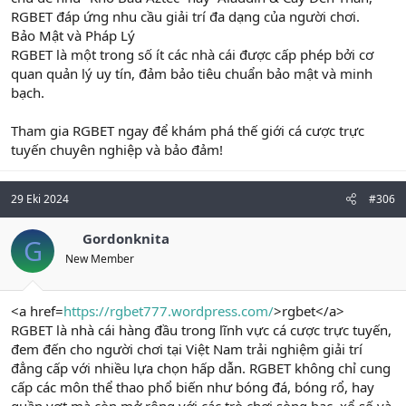
RGBET đáp ứng nhu cầu giải trí đa dạng của người chơi.
Bảo Mật và Pháp Lý
RGBET là một trong số ít các nhà cái được cấp phép bởi cơ
quan quản lý uy tín, đảm bảo tiêu chuẩn bảo mật và minh
bạch.
Tham gia RGBET ngay để khám phá thế giới cá cược trực
tuyến chuyên nghiệp và bảo đảm!
29 Eki 2024
#306
Gordonknita
G
New Member
<a href=
https://rgbet777.wordpress.com/
>rgbet</a>
RGBET là nhà cái hàng đầu trong lĩnh vực cá cược trực tuyến,
đem đến cho người chơi tại Việt Nam trải nghiệm giải trí
đẳng cấp với nhiều lựa chọn hấp dẫn. RGBET không chỉ cung
cấp các môn thể thao phổ biến như bóng đá, bóng rổ, hay