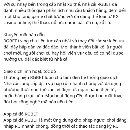
Với sự nhạy bén trong cập nhật xu thế, nhà cái RGBET đã
dành nhiều thời gian phân tích nhu cầu khách hàng, đem đến
một kho tàng game chất lượng với đa dạng thể loại từ RG
casino online, thể thao, nổ hũ, game bài, đá gà, xổ số.
Khuyến mãi hấp dẫn
RGBET trang chủ liên tục cập nhật và thay đổi các sự kiện ưu
đãi đầy hấp dẫn và độc đáo. Mọi thành viên bất kể là người
chơi mới, người chơi cũ hay hội viên VIP đều có cơ hội được
hưởng ưu đãi đặc biệt từ nhà cái.
Giao dịch linh hoạt, tốc độ
Thương hiệu RGBET luôn chú tâm đến hệ thống giao dịch.
Nhà cái cung cấp dịch vụ nạp rút nhanh chóng với đa dạng
phương thức như thẻ cào, ví điện tử, ngân hàng điện tử,
ngân hàng trực tiếp. Mọi hoạt động đều được bảo mật tuyệt
đối bởi công nghệ mã hóa tiên tiến.
App cá độ RGBET
App cá độ RGBET là một ứng dụng cho phép người chơi đăng
nhập RG nhanh chóng, đồng thời các thao tác đăng ký RG