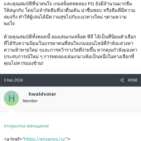
และคุณสมบัติที่น่าสนใจ เกมสล็อตทดลอง PG ยังมีจำนวนมากธีม
ให้สนุกกับ โดยไม่จำกัดธีมที่น่าตื่นเต้น น่าชื่นชอบ หรือธีมที่มีความ
สมจริง ทำให้ผู้เล่นได้มีความสุขไปกับแนวทางใหม่ ๆตามความ
พอใจ
ด้วยคุณสมบัติทั้งหมดนี้ ลองเล่นเกมสล็อต พีจี ได้เป็นที่นิยมตัวเลือก
ที่ได้รับความนิยมในบรรดาคนที่สนใจเกมออนไลน์ที่กำลังแสวงหา
ความท้าทายใหม่ ๆและการคว้ารางวัลที่ง่ายขึ้น หากคุณกำลังมองหา
ประสบการณ์ใหม่ ๆ การทดลองเล่นเกมวงล้อเป็นหนึ่งในทางเลือกที่
คุณไม่ควรมองข้าม!
3 Kas 2024
#308
hwaldvoter
H
Member
открытка женщине
<a href="
https://ensanos.ru/
">