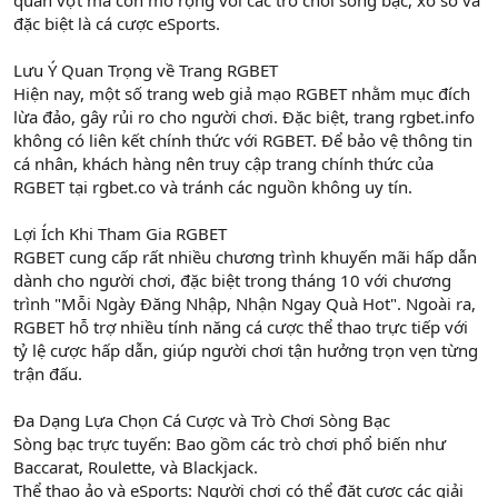
quần vợt mà còn mở rộng với các trò chơi sòng bạc, xổ số và
đặc biệt là cá cược eSports.
Lưu Ý Quan Trọng về Trang RGBET
Hiện nay, một số trang web giả mạo RGBET nhằm mục đích
lừa đảo, gây rủi ro cho người chơi. Đặc biệt, trang rgbet.info
không có liên kết chính thức với RGBET. Để bảo vệ thông tin
cá nhân, khách hàng nên truy cập trang chính thức của
RGBET tại rgbet.co và tránh các nguồn không uy tín.
Lợi Ích Khi Tham Gia RGBET
RGBET cung cấp rất nhiều chương trình khuyến mãi hấp dẫn
dành cho người chơi, đặc biệt trong tháng 10 với chương
trình "Mỗi Ngày Đăng Nhập, Nhận Ngay Quà Hot". Ngoài ra,
RGBET hỗ trợ nhiều tính năng cá cược thể thao trực tiếp với
tỷ lệ cược hấp dẫn, giúp người chơi tận hưởng trọn vẹn từng
trận đấu.
Đa Dạng Lựa Chọn Cá Cược và Trò Chơi Sòng Bạc
Sòng bạc trực tuyến: Bao gồm các trò chơi phổ biến như
Baccarat, Roulette, và Blackjack.
Thể thao ảo và eSports: Người chơi có thể đặt cược các giải