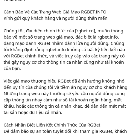
Cảnh Báo Về Các Trang Web Giả Mạo RGBET.INFO
Kính gửi quý khách hàng và người dùng thân mến,
Chúng tôi, đại diện chính thức của [rgbet.co], muốn thông
báo về một số trang web giả mạo, đặc biệt là rgbet.info,
đang mạo danh RGBet nhằm đánh lừa người dùng. Chúng
tôi khẳng định rằng rgbet.info không có bất kỳ liên kết nào
với RGBet chính thức, và việc truy cập vào các trang này có
thể gây nguy cơ cho thông tin cá nhân cũng như tài khoản
của bạn.
Việc giả mạo thương hiệu RGBet đã ảnh hưởng không nhỏ
đến uy tín của chúng tôi và tiềm ẩn nguy cơ cho khách hàng.
Những trang web này thường sẽ yêu cầu người dùng cung
cấp thông tin nhạy cảm như số tài khoản ngân hàng, mật
khẩu, hoặc các thông tin cá nhân khác, dễ dẫn đến mất mát
tài sản hoặc dữ liệu cá nhân.
Cách Nhận Biết Liên Kết Chính Thức Của RGBet
Để đảm bảo sự an toàn tuyệt đối khi tham gia RGBet, khách