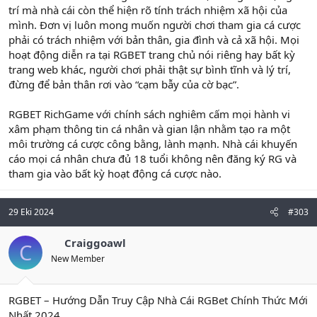
trí mà nhà cái còn thể hiện rõ tính trách nhiệm xã hội của
mình. Đơn vị luôn mong muốn người chơi tham gia cá cược
phải có trách nhiệm với bản thân, gia đình và cả xã hội. Mọi
hoạt động diễn ra tại RGBET trang chủ nói riêng hay bất kỳ
trang web khác, người chơi phải thật sự bình tĩnh và lý trí,
đừng để bản thân rơi vào “cạm bẫy của cờ bạc”.
RGBET RichGame với chính sách nghiêm cấm mọi hành vi
xâm phạm thông tin cá nhân và gian lận nhằm tạo ra một
môi trường cá cược công bằng, lành mạnh. Nhà cái khuyến
cáo mọi cá nhân chưa đủ 18 tuổi không nên đăng ký RG và
tham gia vào bất kỳ hoạt động cá cược nào.
29 Eki 2024
#303
Craiggoawl
C
New Member
RGBET – Hướng Dẫn Truy Cập Nhà Cái RGBet Chính Thức Mới
Nhất 2024