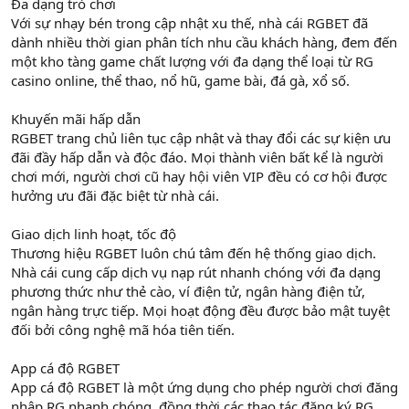
Đa dạng trò chơi
Với sự nhạy bén trong cập nhật xu thế, nhà cái RGBET đã
dành nhiều thời gian phân tích nhu cầu khách hàng, đem đến
một kho tàng game chất lượng với đa dạng thể loại từ RG
casino online, thể thao, nổ hũ, game bài, đá gà, xổ số.
Khuyến mãi hấp dẫn
RGBET trang chủ liên tục cập nhật và thay đổi các sự kiện ưu
đãi đầy hấp dẫn và độc đáo. Mọi thành viên bất kể là người
chơi mới, người chơi cũ hay hội viên VIP đều có cơ hội được
hưởng ưu đãi đặc biệt từ nhà cái.
Giao dịch linh hoạt, tốc độ
Thương hiệu RGBET luôn chú tâm đến hệ thống giao dịch.
Nhà cái cung cấp dịch vụ nạp rút nhanh chóng với đa dạng
phương thức như thẻ cào, ví điện tử, ngân hàng điện tử,
ngân hàng trực tiếp. Mọi hoạt động đều được bảo mật tuyệt
đối bởi công nghệ mã hóa tiên tiến.
App cá độ RGBET
App cá độ RGBET là một ứng dụng cho phép người chơi đăng
nhập RG nhanh chóng, đồng thời các thao tác đăng ký RG