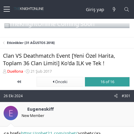
Giriş yap
TheKnightOnline Coming Soon
Etkinlikler [31 AĞUSTOS 2018]
Clan VS Deathmatch Event [Yeni Özel Harita,
Toplam 36 Clan Limiti] Ko'da ILK ve Tek !
K
B
Duellona
21 Şub 2017
o
a
First
n
ş
Önceki
16 of 16
b
l
u
a
26 Eki 2024
#301
y
n
u
g
b
Eugeneskiff
ı
E
a
ç
New Member
ş
t
l
a
a
r
<a href=
https://rgbet21.com/rgbet/
>rgbet</a>