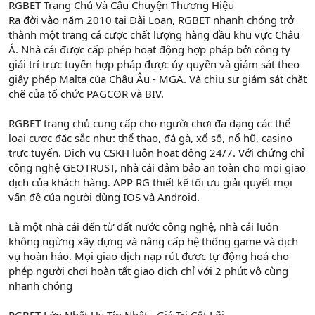
RGBET Trang Chủ Và Câu Chuyện Thương Hiệu
Ra đời vào năm 2010 tại Đài Loan, RGBET nhanh chóng trở
thành một trang cá cược chất lượng hàng đầu khu vực Châu
Á. Nhà cái được cấp phép hoạt động hợp pháp bởi công ty
giải trí trực tuyến hợp pháp được ủy quyền và giám sát theo
giấy phép Malta của Châu Âu - MGA. Và chịu sự giám sát chặt
chẽ của tổ chức PAGCOR và BIV.
RGBET trang chủ cung cấp cho người chơi đa dạng các thể
loại cược đặc sắc như: thể thao, đá gà, xổ số, nổ hũ, casino
trực tuyến. Dịch vụ CSKH luôn hoạt động 24/7. Với chứng chỉ
công nghệ GEOTRUST, nhà cái đảm bảo an toàn cho mọi giao
dịch của khách hàng. APP RG thiết kế tối ưu giải quyết mọi
vấn đề của người dùng IOS và Android.
Là một nhà cái đến từ đất nước công nghệ, nhà cái luôn
không ngừng xây dựng và nâng cấp hệ thống game và dịch
vụ hoàn hảo. Mọi giao dịch nạp rút được tự động hoá cho
phép người chơi hoàn tất giao dịch chỉ với 2 phút vô cùng
nhanh chóng