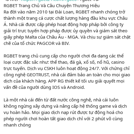
t
i
RGBET Trang Chủ Và Câu Chuyện Thương Hiệu
a
h
Ra đời vào năm 2010 tại Đài Loan, RGBET nhanh chóng trở
n
i
thành một trang cá cược chất lượng hàng đầu khu vực Châu
Á. Nhà cái được cấp phép hoạt động hợp pháp bởi công ty
giải trí trực tuyến hợp pháp được ủy quyền và giám sát theo
giấy phép Malta của Châu Âu - MGA. Và chịu sự giám sát chặt
chẽ của tổ chức PAGCOR và BIV.
RGBET trang chủ cung cấp cho người chơi đa dạng các thể
loại cược đặc sắc như: thể thao, đá gà, xổ số, nổ hũ, casino
trực tuyến. Dịch vụ CSKH luôn hoạt động 24/7. Với chứng chỉ
công nghệ GEOTRUST, nhà cái đảm bảo an toàn cho mọi giao
dịch của khách hàng. APP RG thiết kế tối ưu giải quyết mọi
vấn đề của người dùng IOS và Android.
Là một nhà cái đến từ đất nước công nghệ, nhà cái luôn
không ngừng xây dựng và nâng cấp hệ thống game và dịch
vụ hoàn hảo. Mọi giao dịch nạp rút được tự động hoá cho
phép người chơi hoàn tất giao dịch chỉ với 2 phút vô cùng
nhanh chóng