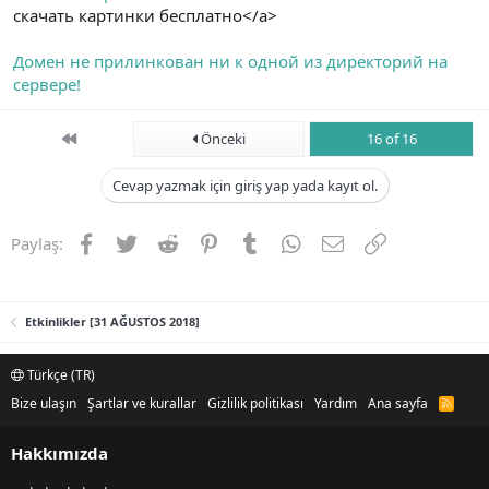
скачать картинки бесплатно</a>
Домен не прилинкован ни к одной из директорий на
сервере!
First
Önceki
16 of 16
Cevap yazmak için giriş yap yada kayıt ol.
Facebook
Twitter
Reddit
Pinterest
Tumblr
WhatsApp
E-posta
Link
Paylaş:
Etkinlikler [31 AĞUSTOS 2018]
Türkçe (TR)
Bize ulaşın
Şartlar ve kurallar
Gizlilik politikası
Yardım
Ana sayfa
R
S
S
Hakkımızda