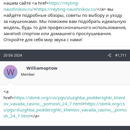
нашем сайте <a href=
https://reyting-
naushnikov.ru/
>
https://reyting-naushnikov.ru/
</a> вы
найдёте подробные обзоры, советы по выбору и уходу
за наушниками. Мы поможем вам подобрать идеальную
модель, будь то для профессионального использования,
занятий спортом или домашнего прослушивания.
Откройте для себя мир звука с нами!
20 Eki 2024
#1,711
Williamoptow
W
Member
<a
href=
https://sbmk.org/css/pgs/sluzghba_podderzghki_klient
ov_vavada_casino__pomosh_24_7.html
>
https://sbmk.org/cs
s/pgs/sluzghba_podderzghki_klientov_vavada_casino__pomo
sh_24_7.html
</a>