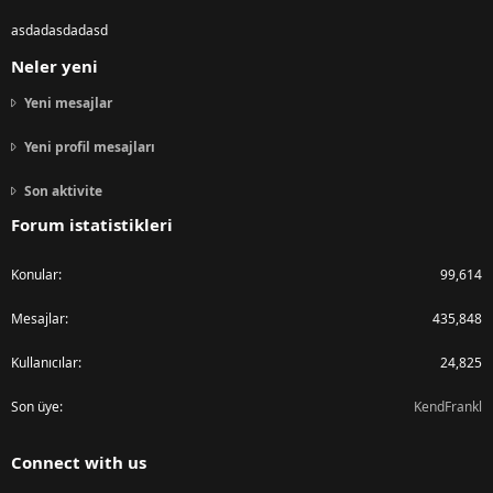
asdadasdadasd
Neler yeni
Yeni mesajlar
Yeni profil mesajları
Son aktivite
Forum istatistikleri
Konular
99,614
Mesajlar
435,848
Kullanıcılar
24,825
Son üye
KendFrankl
Connect with us