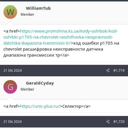
WilliamTub
W
Member
<a href=
https://www.promshina.ks.ua/kody-oshibok/kod-
oshibki-p1705-na-chevrolet-rasshifrovka-neispravnosti-
datchika-diapazona-transmissii-tr/
>код ошибки p1705 на
chevrolet расшифровка неисправности датчика
диапазона трансмиссии тр</a>
21 Eki 2024
#1,719
GeraldCyday
G
Member
<a href=
https://unic-plus.ru/
>Селектор</a>
21 Eki 2024
#1,720