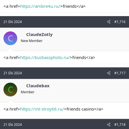
<a href=
https://ambre4u.ru/
>friends</a>
21 Eki 2024
#1,716
ClaudeZotly
C
New Member
<a href=
https://kuzbassphoto.ru/
>friends</a>
21 Eki 2024
#1,717
Claudebax
C
Member
<a href=
https://int-stroy66.ru/
>friends casino</a>
21 Eki 2024
#1,718