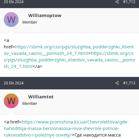
20 Eki 2024
#1,712
Williamoptow
W
Member
<a
href=
https://sbmk.org/css/pgs/sluzghba_podderzghki_klient
ov_vavada_casino__pomosh_24_7.html
>
https://sbmk.org/cs
s/pgs/sluzghba_podderzghki_klientov_vavada_casino__pomo
sh_24_7.html
</a>
20 Eki 2024
#1,713
Williamtot
W
Member
<a href=
https://www.promshina.ks.ua/ChevroletNiva/gde-
nahoditsja-massa-benzonasosa-niva-shevrole-polnoe-
rukovodstvo-i-poleznye-sovety/
>Где находится масса