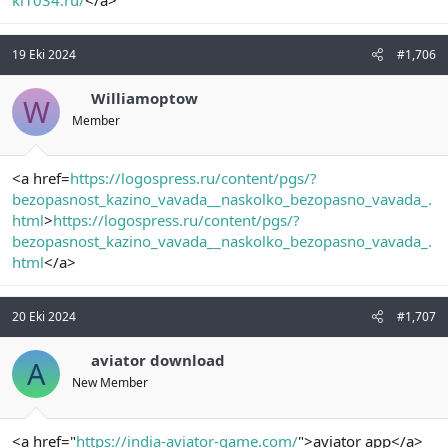
19 Eki 2024
#1,706
Williamoptow
W
Member
<a href=
https://logospress.ru/content/pgs/?
bezopasnost_kazino_vavada__naskolko_bezopasno_vavada_.
html
>
https://logospress.ru/content/pgs/?
bezopasnost_kazino_vavada__naskolko_bezopasno_vavada_.
html
</a>
20 Eki 2024
#1,707
aviator download
A
New Member
<a href="
https://india-aviator-game.com/
">aviator app</a>