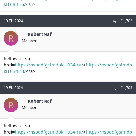
kl1034.ru/
</a>
n
i
19 Eki 2024
#1,702
RobertNaf
R
Member
hellow all <a
href=
https://nspddfgstmdbkl1034.ru/
>
https://nspddfgstmdb
kl1034.ru/
</a>
19 Eki 2024
#1,703
RobertNaf
R
Member
hellow all <a
href=
https://nspddfgstmdbkl1034.ru/
>
https://nspddfgstmdb