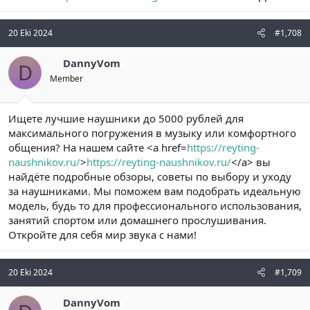
20 Eki 2024
#1,708
DannyVom
D
Member
Ищете лучшие наушники до 5000 рублей для
максимального погружения в музыку или комфортного
общения? На нашем сайте <a href=
https://reyting-
naushnikov.ru/
>
https://reyting-naushnikov.ru/
</a> вы
найдёте подробные обзоры, советы по выбору и уходу
за наушниками. Мы поможем вам подобрать идеальную
модель, будь то для профессионального использования,
занятий спортом или домашнего прослушивания.
Откройте для себя мир звука с нами!
20 Eki 2024
#1,709
DannyVom