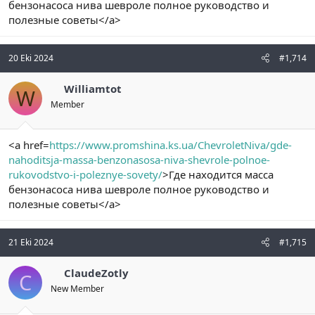
бензонасоса нива шевроле полное руководство и
полезные советы</a>
20 Eki 2024
#1,714
Williamtot
W
Member
<a href=
https://www.promshina.ks.ua/ChevroletNiva/gde-
nahoditsja-massa-benzonasosa-niva-shevrole-polnoe-
rukovodstvo-i-poleznye-sovety/
>Где находится масса
бензонасоса нива шевроле полное руководство и
полезные советы</a>
21 Eki 2024
#1,715
ClaudeZotly
C
New Member