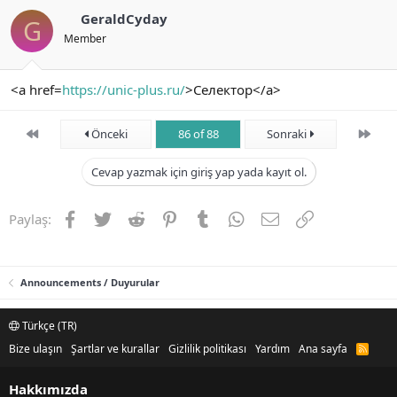
GeraldCyday
G
Member
<a href=
https://unic-plus.ru/
>Селектор</a>
First
Son
Önceki
86 of 88
Sonraki
Cevap yazmak için giriş yap yada kayıt ol.
Facebook
Twitter
Reddit
Pinterest
Tumblr
WhatsApp
E-posta
Link
Paylaş:
Announcements / Duyurular
Türkçe (TR)
Bize ulaşın
Şartlar ve kurallar
Gizlilik politikası
Yardım
Ana sayfa
R
S
S
Hakkımızda