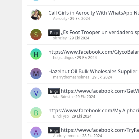
Call Girls in Aerocity With WhatsApp 
Aerocity
29 Eki 2024
¿Es Foot Trooper un verdadero s
S
Bilgi
sichzley
29 Eki 2024
https://www.facebook.com/GlycoBala
H
hdgsadhgds
29 Eki 2024
Hazelnut Oil Bulk Wholesales Supplier
M
marrythomasholmes
29 Eki 2024
https://www.facebook.com/GetV
V
Bilgi
VitalBitesth
29 Eki 2024
https://www.facebook.com/My.Alphar
B
BindTyso
29 Eki 2024
https://www.facebook.com/TryF
A
Bilgi
Audreyimmons
28 Eki 2024