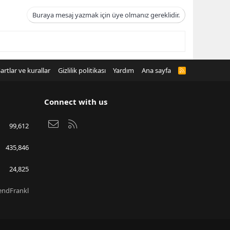
Buraya mesaj yazmak için üye olmanız gereklidir.
artlar ve kurallar
Gizlilik politikası
Yardım
Ana sayfa
R
S
S
Connect with us
Bize ulaşın
RSS
99,612
435,846
24,825
endFrankl