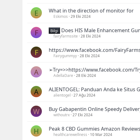
What in the direction of monitor for
E
Eskimos
29 Eki 2024
Does HIS Male Enhancement Gum
F
Bilgi
fairyfarmssite
28 Eki 2024
https://www.facebook.com/FairyFarm
F
Fairygummyy
28 Eki 2024
➢Try=>>https://www.facebook.com/
A
AdellaDare
28 Eki 2024
ALIENTOGEL: Panduan Anda ke Situs 
A
alientogel
27 Ağu 2024
Buy Gabapentin Online Speedy Deliver
W
withoutrx
27 Eki 2024
Peak 8 CBD Gummies Amazon Review
H
healthcarewellness
10 Mar 2024