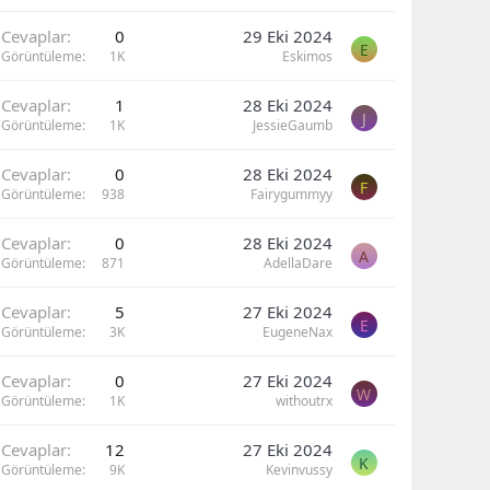
Cevaplar
0
29 Eki 2024
E
Görüntüleme
1K
Eskimos
Cevaplar
1
28 Eki 2024
J
Görüntüleme
1K
JessieGaumb
Cevaplar
0
28 Eki 2024
F
Görüntüleme
938
Fairygummyy
Cevaplar
0
28 Eki 2024
A
Görüntüleme
871
AdellaDare
Cevaplar
5
27 Eki 2024
E
Görüntüleme
3K
EugeneNax
Cevaplar
0
27 Eki 2024
W
Görüntüleme
1K
withoutrx
Cevaplar
12
27 Eki 2024
K
Görüntüleme
9K
Kevinvussy