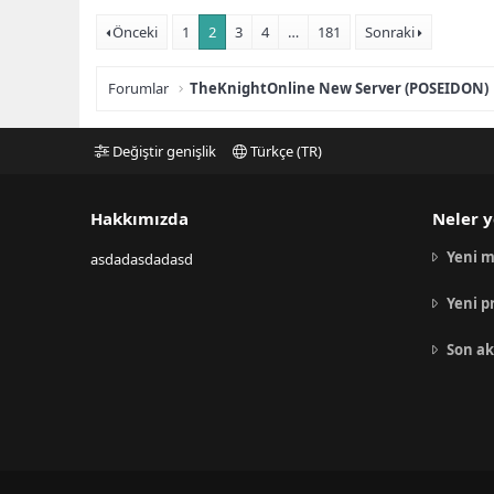
Önceki
1
2
3
4
…
181
Sonraki
Forumlar
TheKnightOnline New Server (POSEIDON)
Değiştir genişlik
Türkçe (TR)
Hakkımızda
Neler y
Yeni m
asdadasdadasd
Yeni p
Son ak