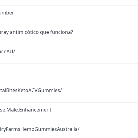
Number
pray antimicótico que funciona?
nceAU/
italBitesKetoACVGummies/
ise.Male.Enhancement
airyFarmsHempGummiesAustralia/