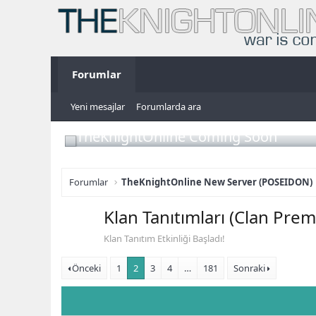
Forumlar
Yeni mesajlar
Forumlarda ara
TheKnightOnline Coming Soon
Forumlar
TheKnightOnline New Server (POSEIDON)
Klan Tanıtımları (Clan Pre
Klan Tanıtım Etkinliği Başladı!
Önceki
1
2
3
4
…
181
Sonraki