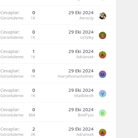
Cevaplar
0
29 Eki 2024
Görüntüleme
1K
Aerocity
Cevaplar
0
29 Eki 2024
S
Görüntüleme
1K
sichzley
Cevaplar
1
29 Eki 2024
A
Görüntüleme
1K
Adriansek
Cevaplar
0
29 Eki 2024
M
Görüntüleme
1K
marrythomasholmes
Cevaplar
0
29 Eki 2024
V
Görüntüleme
1K
VitalBitesth
Cevaplar
0
29 Eki 2024
B
Görüntüleme
884
BindTyso
Cevaplar
2
29 Eki 2024
A
Görüntüleme
2K
Adriansek