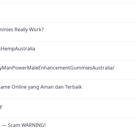
mies Really Work?
sHempAustralia
TryManPowerMaleEnhancementGummiesAustralia/
Game Online yang Aman dan Terbaik
y
s — Scam WARNING!