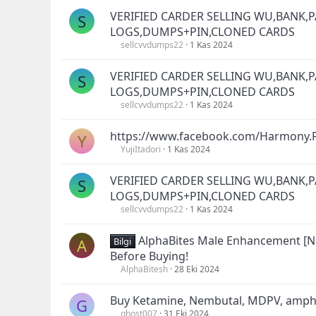
VERIFIED CARDER SELLING WU,BANK,P
S
LOGS,DUMPS+PIN,CLONED CARDS
sellcvvdumps22
1 Kas 2024
VERIFIED CARDER SELLING WU,BANK,P
S
LOGS,DUMPS+PIN,CLONED CARDS
sellcvvdumps22
1 Kas 2024
https://www.facebook.com/Harmony.
Y
YujiItadori
1 Kas 2024
VERIFIED CARDER SELLING WU,BANK,P
S
LOGS,DUMPS+PIN,CLONED CARDS
sellcvvdumps22
1 Kas 2024
AlphaBites Male Enhancement [Ne
A
Bilgi
Before Buying!
AlphaBitesh
28 Eki 2024
Buy Ketamine, Nembutal, MDPV, amp
G
ghost007
31 Eki 2024