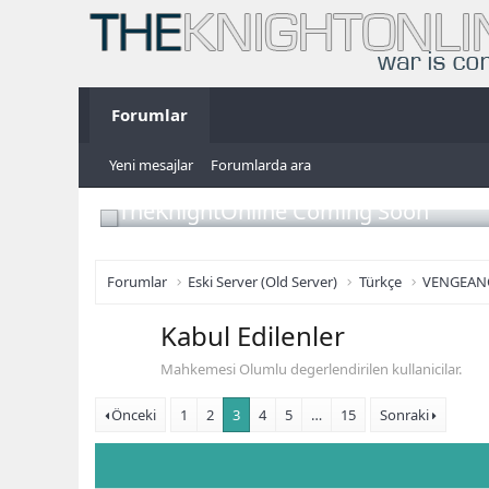
Forumlar
Yeni mesajlar
Forumlarda ara
TheKnightOnline Coming Soon
Forumlar
Eski Server (Old Server)
Türkçe
VENGEAN
Kabul Edilenler
Mahkemesi Olumlu degerlendirilen kullanicilar.
Önceki
1
2
3
4
5
…
15
Sonraki