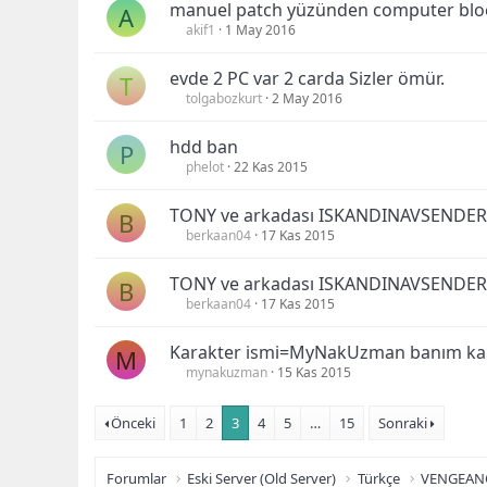
manuel patch yüzünden computer blo
A
akif1
1 May 2016
evde 2 PC var 2 carda Sizler ömür.
T
tolgabozkurt
2 May 2016
hdd ban
P
phelot
22 Kas 2015
TONY ve arkadası ISKANDINAVSENDER 
B
berkaan04
17 Kas 2015
TONY ve arkadası ISKANDINAVSENDER
B
berkaan04
17 Kas 2015
Karakter ismi=MyNakUzman banım kaldı
M
mynakuzman
15 Kas 2015
Önceki
1
2
3
4
5
…
15
Sonraki
Forumlar
Eski Server (Old Server)
Türkçe
VENGEAN