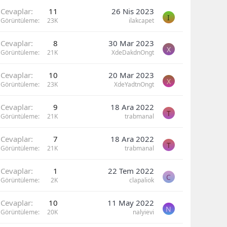
Cevaplar
11
26 Nis 2023
I
Görüntüleme
23K
ilakcapet
Cevaplar
8
30 Mar 2023
X
Görüntüleme
21K
XdeDakdnOngt
Cevaplar
10
20 Mar 2023
X
Görüntüleme
23K
XdeYadtnOngt
Cevaplar
9
18 Ara 2022
T
Görüntüleme
21K
trabmanal
Cevaplar
7
18 Ara 2022
T
Görüntüleme
21K
trabmanal
Cevaplar
1
22 Tem 2022
C
Görüntüleme
2K
clapaliok
Cevaplar
10
11 May 2022
N
Görüntüleme
20K
nalyievi