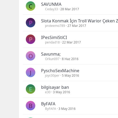
SAVUNMA
C
Ceday33
28 Mar 2017
Slota Konmak İçin Troll Warior Çeken Zı
P
proteemo789
27 Mar 2017
IPesSimiStiCI
P
pendad18
22 Mar 2017
Savunma;
O
Orkun097
8 Haz 2016
PyschoSexMachine
J
joyc00per
5 May 2016
bilgisayar ban
E
e30
3 May 2016
ByFAFA
B
ByFAFA
3 May 2016