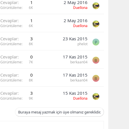
Cevaplar
1
2 May 2016
Görüntüleme
6K
Duellona
Cevaplar
1
2 May 2016
Görüntüleme
6K
Duellona
Cevaplar
3
23 Kas 2015
P
Görüntüleme
8K
phelot
Cevaplar
0
17 Kas 2015
B
Görüntüleme
7K
berkaan04
Cevaplar
0
17 Kas 2015
B
Görüntüleme
8K
berkaan04
Cevaplar
3
15 Kas 2015
Görüntüleme
9K
Duellona
Buraya mesaj yazmak için üye olmanız gereklidir.