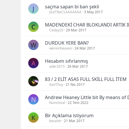
saçma sapan bi ban şekli
J
JiLeTNeCLAAAAAAA
3 May 2017
MADENDEKİ CHAR BLOKLANDI ARTIK I
C
Ceday33
29 Mar 2017
DURDUK YERE BAN?
W
wereinheaven
24 Mar 2017
Hesabım sıfırlanmış
A
ader2615
26 Mar 2017
83 / 2 ELİT ASAS FULL SKİLL FULL İTEM
KanThuy
21 Nis 2017
Andrew Heaney Little bit By means of 
N
Nanshival
22 Tem 2022
Bir Açıklama istiyorum
K
kesantr
21 Mar 2017