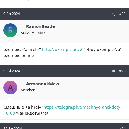
n
i
9 Eki 2024
#22
RamonBeade
R
Active Member
ozempic: <a href="
http://ozempic.art/#
">buy ozempic</a> -
ozempic online
9 Eki 2024
#23
ArmandokMew
A
Member
Смешные <a href="
https://telegra.ph/Smeshnye-anekdoty-
10-09
">анекдоты</a>.
12 Eki 2024
#24