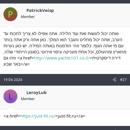
PatrickVeisp
P
Member
ואתה יכול לעשות זאת עוד הלילה. אתה אפילו לא צריך לחכות עד
הערב, אתה יכול מחליט והגבר הוא המלך. כאן אתה ורק אתה בוחר
עם מי אתה הגוף. כלומר זוהי הזדמנות באותה המידה. יש כאן נערות
מהארץ ומהעולם, וכל אחת מעניקה עיסוי אירוטי בסגנון הייחודי שלה.
וזהו גם <a href=
http://www.yachts101.co.il/
>דירה דיסקרטית
באר שבע</a>
19 Eki 2024
#27
LeroyLub
L
Member
<a href=
https://just-fit.ru/
>just-fit.ru</a>