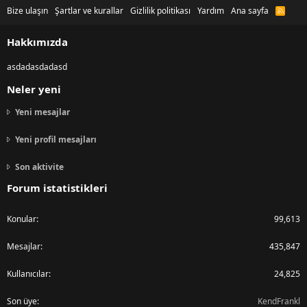
Bize ulaşın
Şartlar ve kurallar
Gizlilik politikası
Yardım
Ana sayfa
R
S
S
Hakkımızda
asdadasdadasd
Neler yeni
Yeni mesajlar
Yeni profil mesajları
Son aktivite
Forum istatistikleri
Konular
99,613
Mesajlar
435,847
Kullanıcılar
24,825
Son üye
KendFrankl