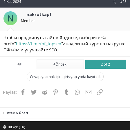
2 Kas 2024
#28
nakrutkapf
N
Member
Чтобы продвинуть сайт в Яндексе, выберите <a
href="
https://t.me/pf_topseo
">надёжный курс по накрутке
ПФ</a> и улучшайте SEO.
First
Önceki
2 of 2
Cevap yazmak için giriş yap yada kayıt ol.
Facebook
Twitter
Reddit
Pinterest
Tumblr
WhatsApp
E-posta
Link
Paylaş:
Istek & Öneri
Türkçe (TR)