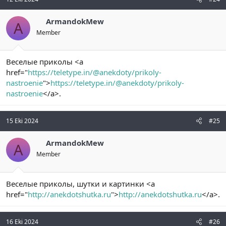
ArmandokMew
A
Member
Веселые приколы <a
href="
https://teletype.in/@anekdoty/prikoly-
nastroenie
">
https://teletype.in/@anekdoty/prikoly-
nastroenie
</a>.
15 Eki 2024
#25
ArmandokMew
A
Member
Веселые приколы, шутки и картинки <a
href="
http://anekdotshutka.ru
">
http://anekdotshutka.ru
</a>.
16 Eki 2024
#26