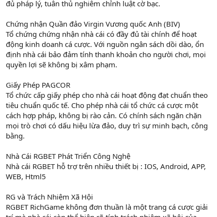
đủ pháp lý, tuân thủ nghiêm chỉnh luật cờ bạc.
Chứng nhận Quần đảo Virgin Vương quốc Anh (BIV)
Tổ chứng chứng nhận nhà cái có đầy đủ tài chính để hoạt
động kinh doanh cá cược. Với nguồn ngân sách dồi dào, ổn
định nhà cái bảo đảm tính thanh khoản cho người chơi, mọi
quyền lợi sẽ không bị xâm phạm.
Giấy Phép PAGCOR
Tổ chức cấp giấy phép cho nhà cái hoạt động đạt chuẩn theo
tiêu chuẩn quốc tế. Cho phép nhà cái tổ chức cá cược một
cách hợp pháp, không bị rào cản. Có chính sách ngăn chặn
mọi trò chơi có dấu hiệu lừa đảo, duy trì sự minh bạch, công
bằng.
Nhà Cái RGBET Phát Triển Công Nghệ
Nhà cái RGBET hỗ trợ trên nhiều thiết bị : IOS, Android, APP,
WEB, Html5
RG và Trách Nhiệm Xã Hội
RGBET RichGame không đơn thuần là một trang cá cược giải
trí mà nhà cái còn thể hiện rõ tính trách nhiệm xã hội của