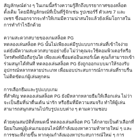
สัญลักษณ์ต่าง ๆ ในเกมนี้สร้างความรู้สึกถึงบรรยากาศของสล็อต
ดั้งเดิม โดยมีสัญลักษณ์ที่เป็นที่รู้จักเช่น รูปเชอร์รี่ ตัวเลข 7 และ
เพชร ซึ่งนอกจากจะทำให้เกมมีความน่าสนใจแล้วยังเพิ่มโอกาสใน
การทำกำไรอีกด้วย
ความสะดวกสบายของเกมสล็อต PG
ทดลองเล่นสล็อต PG นั้นไม่เพียงแค่มีรูปแบบการเล่นที่เข้าใจง่าย
แต่ยังมีความสะดวกสบายอย่างยิ่ง ไม่ว่าคุณจะใช้คอมพิวเตอร์หรือ
โทรศัพท์มือถือรุ่นใด เพียงแค่เชื่อมต่ออินเทอร์เน็ต คุณก็สามารถเข้า
ร่วมสนุกได้ทันที ทดลองเล่นสล็อต PG ยังถูกออกแบบมาให้รองรับ
อุปกรณ์หลากหลายประเภท เพื่อมอบประสบการณ์การเล่นที่ราบรื่น
ไม่ติดขัดแก่ผู้เล่นทุกคน
การเลือกธีมและรูปแบบเกม
ที่สำคัญ ทดลองเล่นสล็อต PG ยังมีหลากหลายธีมให้เลือกเล่น ไม่ว่า
จะเป็นธีมที่น่าตื่นเต้น น่ารัก หรือธีมที่มีความสมจริง ทำให้ผู้เล่น
สามารถสนุกสนานไปกับรูปแบบต่าง ๆ ตามความชอบ
ด้วยคุณสมบัติทั้งหมดนี้ ทดลองเล่นสล็อต PG ได้กลายเป็นตัวเลือกที่
นิยมในหมู่ผู้เล่นเกมออนไลน์ที่กำลังมองหาความท้าทายใหม่ ๆ และ
การชนะที่ง่ายขึ้น หากคุณกำลังมองหาประสบการณ์ใหม่ ๆ การ