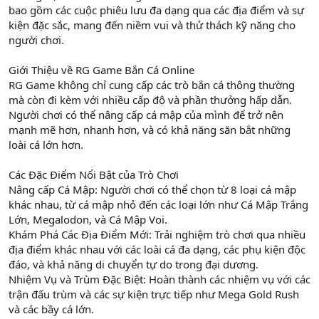
bao gồm các cuộc phiêu lưu đa dạng qua các địa điểm và sự
kiện đặc sắc, mang đến niềm vui và thử thách kỹ năng cho
người chơi.
Giới Thiệu về RG Game Bắn Cá Online
RG Game không chỉ cung cấp các trò bắn cá thông thường
mà còn đi kèm với nhiều cấp độ và phần thưởng hấp dẫn.
Người chơi có thể nâng cấp cá mập của mình để trở nên
mạnh mẽ hơn, nhanh hơn, và có khả năng săn bắt những
loài cá lớn hơn.
Các Đặc Điểm Nổi Bật của Trò Chơi
Nâng cấp Cá Mập: Người chơi có thể chọn từ 8 loại cá mập
khác nhau, từ cá mập nhỏ đến các loại lớn như Cá Mập Trắng
Lớn, Megalodon, và Cá Mập Voi.
Khám Phá Các Địa Điểm Mới: Trải nghiệm trò chơi qua nhiều
địa điểm khác nhau với các loài cá đa dạng, các phụ kiện độc
đáo, và khả năng di chuyển tự do trong đại dương.
Nhiệm Vụ và Trùm Đặc Biệt: Hoàn thành các nhiệm vụ với các
trận đấu trùm và các sự kiện trực tiếp như Mega Gold Rush
và các bầy cá lớn.