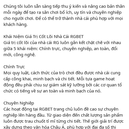
Chúng tôi luôn sẵn sàng tiếp thu ý kiến và nâng cao bản thân
mỗi ngày để tạo ra sân chơi bổ ích, uy tín và chuyên nghiệp
cho người chơi. Để có thể trở thành nhà cái phù hợp với mọi
khách hàng.
Khái Niệm Giá Trị Cốt Lõi Nhà Cái RGBET
Giá trị cốt lõi của nhà cái RG luôn gắn kết chặt chẽ với nhau
giữa 5 khái niệm: Chính trực, chuyên nghiệp, an toàn, đổi
mới, công nghệ.
Chính Trực
Mọi quy luật, cách thức của trò chơi đều được nhà cái cung
cấp công khai, minh bạch và chi tiết. Mỗi tựa game hoạt
động đều phải chịu sự giám sát kỹ lưỡng bởi các cơ quan tổ
chức có tiếng về sự an toàn và minh bạch của nó.
Chuyên Nghiệp
Các hoạt động tại RGBET trang chủ luôn đề cao sự chuyên
nghiệp lên hàng đầu. Từ giao diện đến chất lượng sản phẩm
luôn được trau chuốt tỉ mỉ từng chi tiết. Thế giới giải trí được
xây dựng theo văn hóa Châu Á, phù hợp với đại đa số thị