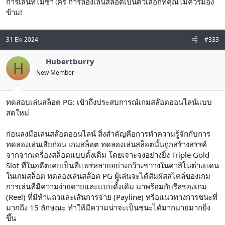
การเล่นที่ไม่ซ้ำใคร การลองเล่นสล็อตเป็นตัวเลือกที่คุณไม่ควรมอง
ข้าม!
31 Eki 2024
#333
Hubertburry
H
New Member
ทดสอบเล่นสล็อต PG: เข้าถึงประสบการณ์เกมสล๊อตออนไลน์แบบ
สดใหม่
ก่อนลงมือเล่นสล๊อตออนไลน์ สิ่งสำคัญคือการทำความรู้จักกับการ
ทดลองเล่นเสียก่อน เกมสล็อต ทดลองเล่นสล็อตนั้นถูกสร้างสรรค์
จากจากเครื่องสล็อตแบบดั้งเดิม โดยเจาะจงอย่างยิ่ง Triple Gold
Slot ที่ในอดีตเคยเป็นที่แพร่หลายอย่างกว้างขวางในคาสิโนต่างแดน
ในเกมสล็อต ทดลองเล่นสล๊อต PG ผู้เล่นจะได้สัมผัสสไตล์ของเกม
การเล่นที่มีความง่ายดายและแบบดั้งเดิม มาพร้อมกับรีลของเกม
(Reel) ที่มีห้าแถวและเส้นการจ่าย (Payline) หรือแนวทางการชนะที่
มากถึง 15 ลักษณะ ทำให้มีความน่าจะเป็นชนะได้มากมายมากยิ่ง
ขึ้น