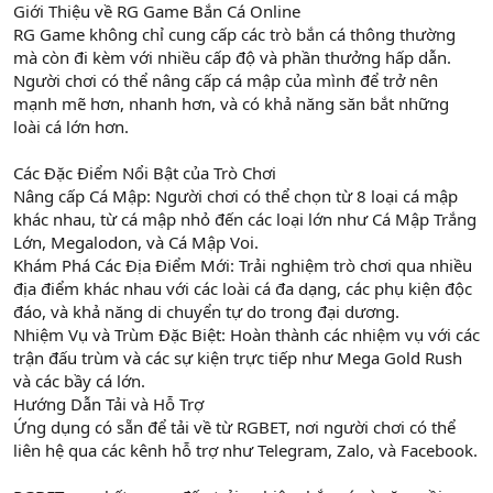
Giới Thiệu về RG Game Bắn Cá Online
RG Game không chỉ cung cấp các trò bắn cá thông thường
mà còn đi kèm với nhiều cấp độ và phần thưởng hấp dẫn.
Người chơi có thể nâng cấp cá mập của mình để trở nên
mạnh mẽ hơn, nhanh hơn, và có khả năng săn bắt những
loài cá lớn hơn.
Các Đặc Điểm Nổi Bật của Trò Chơi
Nâng cấp Cá Mập: Người chơi có thể chọn từ 8 loại cá mập
khác nhau, từ cá mập nhỏ đến các loại lớn như Cá Mập Trắng
Lớn, Megalodon, và Cá Mập Voi.
Khám Phá Các Địa Điểm Mới: Trải nghiệm trò chơi qua nhiều
địa điểm khác nhau với các loài cá đa dạng, các phụ kiện độc
đáo, và khả năng di chuyển tự do trong đại dương.
Nhiệm Vụ và Trùm Đặc Biệt: Hoàn thành các nhiệm vụ với các
trận đấu trùm và các sự kiện trực tiếp như Mega Gold Rush
và các bầy cá lớn.
Hướng Dẫn Tải và Hỗ Trợ
Ứng dụng có sẵn để tải về từ RGBET, nơi người chơi có thể
liên hệ qua các kênh hỗ trợ như Telegram, Zalo, và Facebook.