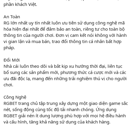
phần khách Việt.
An Toàn
RG lớn nhất uy tín nhất luôn ưu tiên sử dụng công nghệ mã
hóa hiện đại nhất để đảm bảo an toàn, riêng tư cho toàn bộ
thông tin của người chơi. Đơn vị cam kết nói không với hành
vi gian lận và mua bán, trao đổi thông tin cá nhân bất hợp
pháp.
Đổi Mới
Nhà cái luôn theo dõi và bắt kịp xu hướng thời đại, liên tục
bổ sung các sản phẩm mới, phương thức cá cược mới và các
ưu đãi độc lạ, mang đến những trải nghiệm thú vị cho người
chơi.
Công Nghệ
RGBET trang chủ tập trung xây dựng một giao diện game sắc
nét, sống động cùng tốc độ tải nhanh chóng. Ứng dụng
RGBET giải nén ít dung lượng phù hợp với mọi hệ điều hành
và cấu hình, tăng khả năng sử dụng của khách hàng.