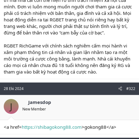
mình. Đơn vị luôn mong muốn người chơi tham gia cá cược
phải có trách nhiệm với bản thân, gia đình và cả xã hội. Mọi
hoạt động diễn ra tại RGBET trang chủ nói riêng hay bất kỳ
trang web khác, người chơi phải thật sự bình tĩnh và lý trí,
đừng để bản thân rơi vào “cạm bẫy của cờ bạc”.
RGBET RichGame với chính sách nghiêm cấm mọi hành vi
xâm phạm thông tin cá nhân và gian lận nhằm tạo ra một
môi trường cá cược công bằng, lành mạnh. Nhà cái khuyến
cáo mọi cá nhân chưa đủ 18 tuổi không nên đăng ký RG và
tham gia vào bất kỳ hoạt động cá cược nào.
28 Eki 2024
#322
Jamesdop
J
New Member
<a href=
https://shibagokong88.com
>gokong88</a>