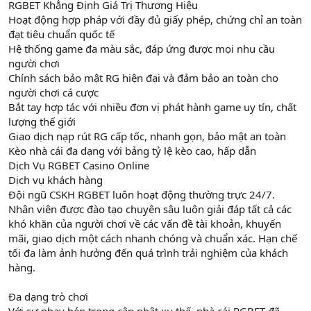
RGBET Khẳng Định Giá Trị Thương Hiệu
Hoạt động hợp pháp với đầy đủ giấy phép, chứng chỉ an toàn
đạt tiêu chuẩn quốc tế
Hệ thống game đa màu sắc, đáp ứng được mọi nhu cầu
người chơi
Chính sách bảo mật RG hiện đại và đảm bảo an toàn cho
người chơi cá cược
Bắt tay hợp tác với nhiều đơn vị phát hành game uy tín, chất
lượng thế giới
Giao dịch nạp rút RG cấp tốc, nhanh gọn, bảo mật an toàn
Kèo nhà cái đa dạng với bảng tỷ lệ kèo cao, hấp dẫn
Dịch Vụ RGBET Casino Online
Dịch vụ khách hàng
Đội ngũ CSKH RGBET luôn hoạt động thường trực 24/7.
Nhân viên được đào tạo chuyên sâu luôn giải đáp tất cả các
khó khăn của người chơi về các vấn đề tài khoản, khuyến
mãi, giao dịch một cách nhanh chóng và chuẩn xác. Hạn chế
tối đa làm ảnh hưởng đến quá trình trải nghiệm của khách
hàng.
Đa dạng trò chơi
Với sự nhạy bén trong cập nhật xu thế, nhà cái RGBET đã