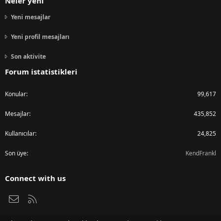
Neler yeni
Yeni mesajlar
Yeni profil mesajları
Son aktivite
Forum istatistikleri
Konular
99,617
Mesajlar
435,852
Kullanıcılar
24,825
Son üye
KendFrankl
Connect with us
Bize ulaşın
RSS