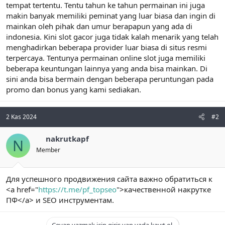
tempat tertentu. Tentu tahun ke tahun permainan ini juga
makin banyak memiliki peminat yang luar biasa dan ingin di
mainkan oleh pihak dan umur berapapun yang ada di
indonesia. Kini slot gacor juga tidak kalah menarik yang telah
menghadirkan beberapa provider luar biasa di situs resmi
terpercaya. Tentunya permainan online slot juga memiliki
beberapa keuntungan lainnya yang anda bisa mainkan. Di
sini anda bisa bermain dengan beberapa peruntungan pada
promo dan bonus yang kami sediakan.
2 Kas 2024
#2
nakrutkapf
N
Member
Для успешного продвижения сайта важно обратиться к
<a href="
https://t.me/pf_topseo
">качественной накрутке
ПФ</a> и SEO инструментам.