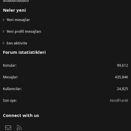
asdadasdadasd
Neler yeni
Yeni mesajlar
Yeni profil mesajları
Son aktivite
Forum istatistikleri
Konular
99,612
Mesajlar
435,846
Kullanıcılar
24,825
Son üye
KendFrankl
Connect with us
Bize ulaşın
RSS