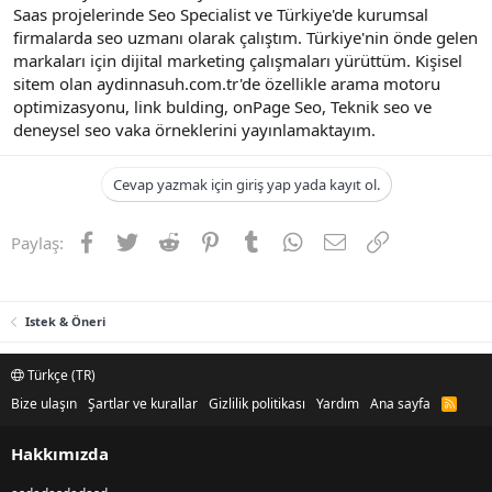
Saas projelerinde Seo Specialist ve Türkiye'de kurumsal
n
i
firmalarda seo uzmanı olarak çalıştım. Türkiye'nin önde gelen
markaları için dijital marketing çalışmaları yürüttüm. Kişisel
sitem olan aydinnasuh.com.tr'de özellikle arama motoru
optimizasyonu, link bulding, onPage Seo, Teknik seo ve
deneysel seo vaka örneklerini yayınlamaktayım.
Cevap yazmak için giriş yap yada kayıt ol.
Facebook
Twitter
Reddit
Pinterest
Tumblr
WhatsApp
E-posta
Link
Paylaş:
Istek & Öneri
Türkçe (TR)
Bize ulaşın
Şartlar ve kurallar
Gizlilik politikası
Yardım
Ana sayfa
R
S
S
Hakkımızda