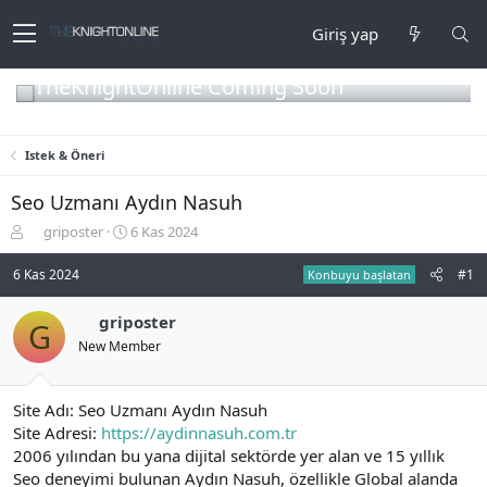
Giriş yap
TheKnightOnline Coming Soon
Istek & Öneri
Seo Uzmanı Aydın Nasuh
K
B
griposter
6 Kas 2024
o
a
n
ş
6 Kas 2024
#1
Konbuyu başlatan
b
l
u
a
griposter
G
y
n
New Member
u
g
b
ı
a
ç
ş
t
Site Adı: Seo Uzmanı Aydın Nasuh
l
a
Site Adresi:
https://aydinnasuh.com.tr
a
r
2006 yılından bu yana dijital sektörde yer alan ve 15 yıllık
t
i
Seo deneyimi bulunan Aydın Nasuh, özellikle Global alanda
a
h