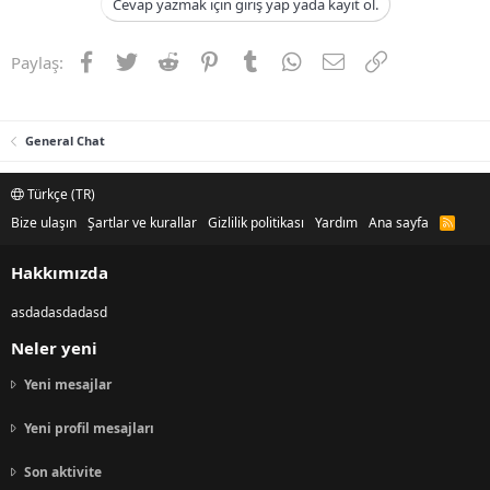
Cevap yazmak için giriş yap yada kayıt ol.
t
i
a
h
n
i
Facebook
Twitter
Reddit
Pinterest
Tumblr
WhatsApp
E-posta
Link
Paylaş:
General Chat
Türkçe (TR)
Bize ulaşın
Şartlar ve kurallar
Gizlilik politikası
Yardım
Ana sayfa
R
S
S
Hakkımızda
asdadasdadasd
Neler yeni
Yeni mesajlar
Yeni profil mesajları
Son aktivite