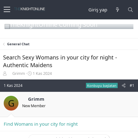
Giriş yap
TheKnightOnline Coming Soon
General Chat
Search Sexy Womans in your city for night -
Authentic Maidens
K
B
Grimm
1 Kas 2024
o
a
n
ş
1 Kas 2024
#1
Konbuyu başlatan
b
l
u
a
Grimm
G
y
n
New Member
u
g
b
ı
a
ç
ş
t
Find Womans in your city for night
l
a
a
r