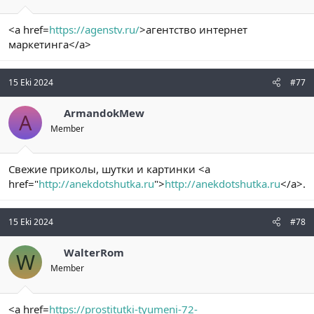
<a href=
https://agenstv.ru/
>агентство интернет
маркетинга</a>
15 Eki 2024
#77
ArmandokMew
A
Member
Свежие приколы, шутки и картинки <a
href="
http://anekdotshutka.ru
">
http://anekdotshutka.ru
</a>.
15 Eki 2024
#78
WalterRom
W
Member
<a href=
https://prostitutki-tyumeni-72-