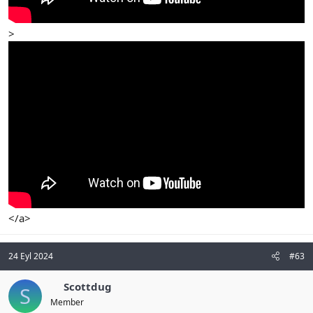
>
</a>
24 Eyl 2024
#63
Scottdug
S
Member