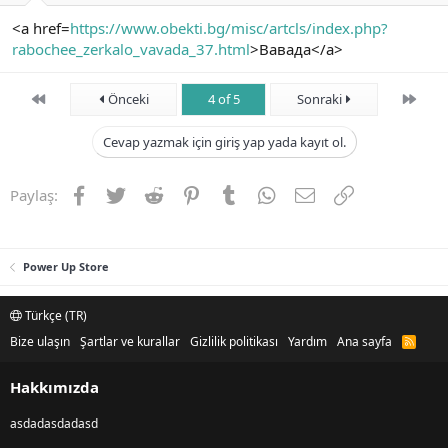
<a href=
https://www.obekti.bg/misc/artcls/index.php?
rabochee_zerkalo_vavada_37.html
>Вавада</a>
First
Son
Önceki
4 of 5
Sonraki
Cevap yazmak için giriş yap yada kayıt ol.
Facebook
Twitter
Reddit
Pinterest
Tumblr
WhatsApp
E-posta
Link
Paylaş:
Power Up Store
Türkçe (TR)
Bize ulaşın
Şartlar ve kurallar
Gizlilik politikası
Yardım
Ana sayfa
R
S
S
Hakkımızda
asdadasdadasd