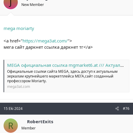
J
New Member
mega moriarty
<a href="
https://mega3at.com/
">
мега сайт даркнет ссылка даркнет тг</a>
MEGA официальная ссылка mgmarket6.at /// Актуальные ссылки MEGA
Официальные ссылки сайта MEGA, здесь доступ к актуальным
зеркалам крупнейшего маркетплейса МЕГА,сайт созданный
профессором Moriarty.
mega3at.com
15 Eki 2024
#76
RobertExits
R
Member