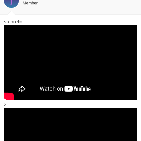
J
Member
<a href=
>