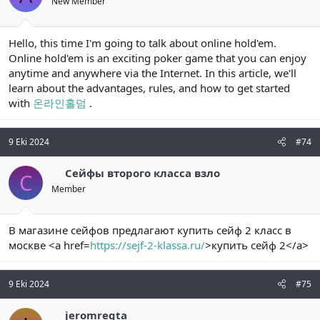
New Member
Hello, this time I'm going to talk about online hold'em.
Online hold'em is an exciting poker game that you can enjoy
anytime and anywhere via the Internet. In this article, we'll
learn about the advantages, rules, and how to get started
with
온라인홀덤
.
9 Eki 2024
#74
Сейфы второго класса взло
С
Member
В магазине сейфов предлагают купить сейф 2 класс в
москве <a href=
https://sejf-2-klassa.ru/
>купить сейф 2</a>
9 Eki 2024
#75
jeromregta