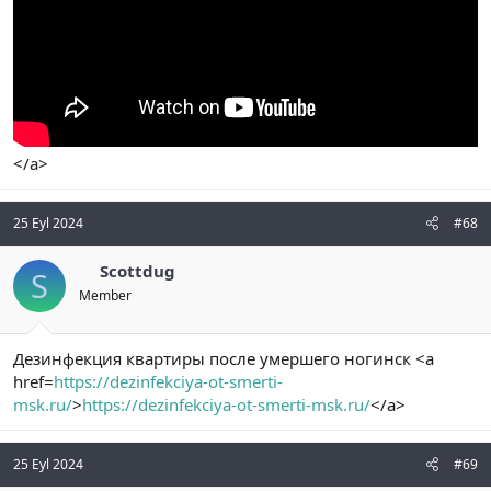
</a>
25 Eyl 2024
#68
Scottdug
S
Member
Дезинфекция квартиры после умершего ногинск <a
href=
https://dezinfekciya-ot-smerti-
msk.ru/
>
https://dezinfekciya-ot-smerti-msk.ru/
</a>
25 Eyl 2024
#69