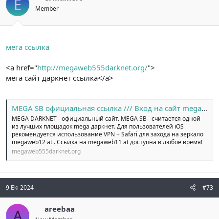
E
Member
мега ссылка
<a href="
http://megaweb555darknet.org/
">
мега сайт даркнет ссылка</a>
MEGA SB официальная ссылка /// Вход на сайт megaweb14 at
MEGA DARKNET - официальный сайт. MEGA SB - считается одной
из лучших площадок mega даркнет. Для пользователей iOS
рекомендуется использование VPN + Safari для захода на зеркало
megaweb12 at . Ссылка на megaweb11 at доступна в любое время!
megaweb555darknet.org
9 Eki 2024
#73
areebaa
A