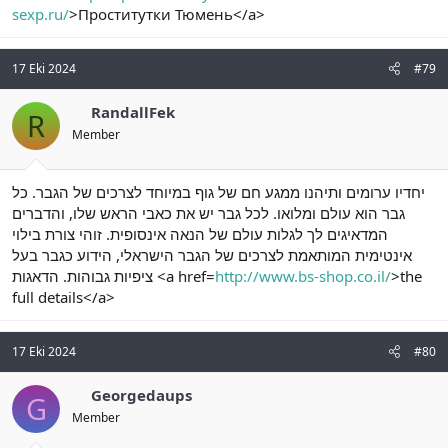
sexp.ru/
>Проститутки Тюмень</a>
17 Eki 2024
#79
RandallFek
R
Member
יחדיו ערומים ותיהנו ממגע חם של גוף במיוחד לצרכים של הגבר. כל
גבר הוא עולם ומלואו. לכל גבר יש את כאבי הראש שלו, והדברים
המדאיגים לך לגלות עולם של הנאה אינסופית. זוהי צורת בילוי
אינטימית המותאמת לצרכים של הגבר הישראלי, הידוע כגבר בעל
ציפיות גבוהות. הדאגות <a href=
http://www.bs-shop.co.il/
>the
full details</a>
17 Eki 2024
#80
Georgedaups
G
Member