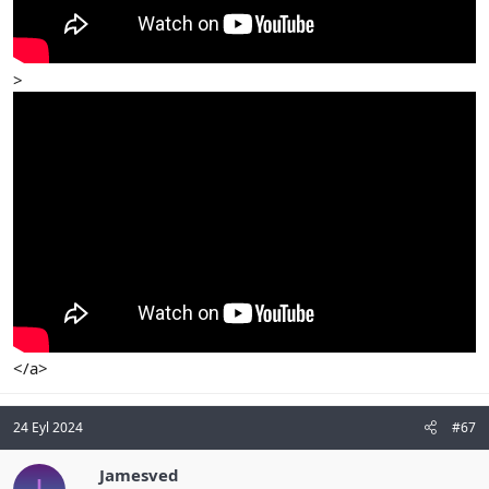
>
</a>
24 Eyl 2024
#67
Jamesved