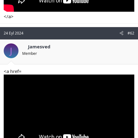
</a>
24 Eyl 2024
#62
Jamesved
J
Member
<a href=