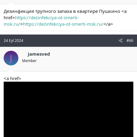
Дезинфекция трупного запаха в квартире Пушкино <a
href=
https://dezinfekciya-ot-smerti-
msk.ru/
>
https://dezinfekciya-ot-smerti-msk.ru/
</a>
24 Eyl 2024
#66
Jamesved
J
Member
<a href=