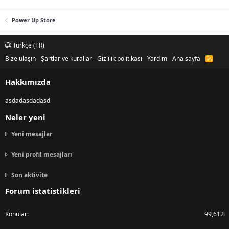
Power Up Store
Türkçe (TR)
Bize ulaşın
Şartlar ve kurallar
Gizlilik politikası
Yardım
Ana sayfa
R
S
S
Hakkımızda
asdadasdadasd
Neler yeni
Yeni mesajlar
Yeni profil mesajları
Son aktivite
Forum istatistikleri
Konular
99,612