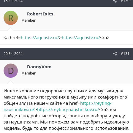
15 Eki 2024
#130
RobertExits
R
Member
<a href=
https://agenstv.ru/
>
https://agenstv.ru/
</a>
20 Eki 2024
#131
DannyVom
D
Member
Ищете хорошие недорогие наушники для музыки для
максимального погружения в музыку или комфортного
общения? На нашем сайте <a href=
https://reyting-
naushnikov.ru/
>
https://reyting-naushnikov.ru/
</a> вы
найдёте подробные обзоры, советы по выбору и уходу
за наушниками. Мы поможем вам подобрать идеальную
модель, будь то для профессионального использования,