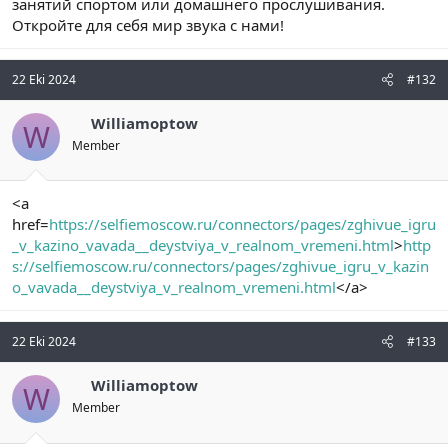
занятий спортом или домашнего прослушивания.
Откройте для себя мир звука с нами!
22 Eki 2024
#132
Williamoptow
W
Member
<a
href=
https://selfiemoscow.ru/connectors/pages/zghivue_igru
_v_kazino_vavada__deystviya_v_realnom_vremeni.html
>
http
s://selfiemoscow.ru/connectors/pages/zghivue_igru_v_kazin
o_vavada__deystviya_v_realnom_vremeni.html
</a>
22 Eki 2024
#133
Williamoptow
W
Member