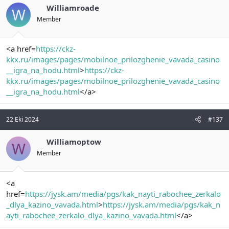
Williamroade
W
Member
<a href=
https://ckz-
kkx.ru/images/pages/mobilnoe_prilozghenie_vavada_casino
__igra_na_hodu.html
>
https://ckz-
kkx.ru/images/pages/mobilnoe_prilozghenie_vavada_casino
__igra_na_hodu.html
</a>
22 Eki 2024
#137
Williamoptow
W
Member
<a
href=
https://jysk.am/media/pgs/kak_nayti_rabochee_zerkalo
_dlya_kazino_vavada.html
>
https://jysk.am/media/pgs/kak_n
ayti_rabochee_zerkalo_dlya_kazino_vavada.html
</a>