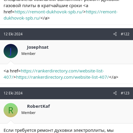
t
i
газовой плиты в кратчайшие сроки <a
a
h
href=
https://remont-dukhovok-spb.ru/
>
https://remont-
n
i
dukhovok-spb.ru/
</a>
12 Eki 2024
#122
Josephsat
J
Member
<a href=
https://rankerdirectory.com/website-list-
407/
>
https://rankerdirectory.com/website-list-407/
</a>
12 Eki 2024
#123
RobertKaf
R
Member
Если требуется ремонт духовки электроплиты, мы