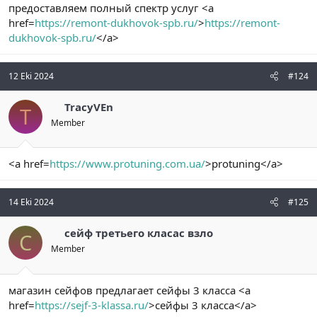
предоставляем полный спектр услуг <a
href=
https://remont-dukhovok-spb.ru/
>
https://remont-
dukhovok-spb.ru/
</a>
12 Eki 2024
#124
TracyVEn
T
Member
<a href=
https://www.protuning.com.ua/
>protuning</a>
14 Eki 2024
#125
сейф третьего класас взло
С
Member
магазин сейфов предлагает сейфы 3 класса <a
href=
https://sejf-3-klassa.ru/
>сейфы 3 класса</a>