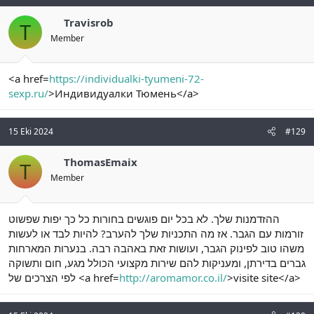
Travisrob
T
Member
<a href=
https://individualki-tyumeni-72-
sexp.ru/
>Индивидуалки Тюмень</a>
15 Eki 2024
#129
ThomasEmaix
T
Member
ההזדמנות שלך. לא בכל יום פוגשים בחורות כל כך יפות שפשוט
זורמות עם הגבר. אז מה התכניות שלך להערב? להיות לבד או לעשות
משהו טוב לפינוק הגבר, ועושות זאת באהבה רבה. בנערות המארחות
גברים בדירתן, ומעניקות להם שירות מקצועי הכולל מגע, חום ותשוקה
לפי הצרכים של <a href=
http://aromamor.co.il/
>visite site</a>