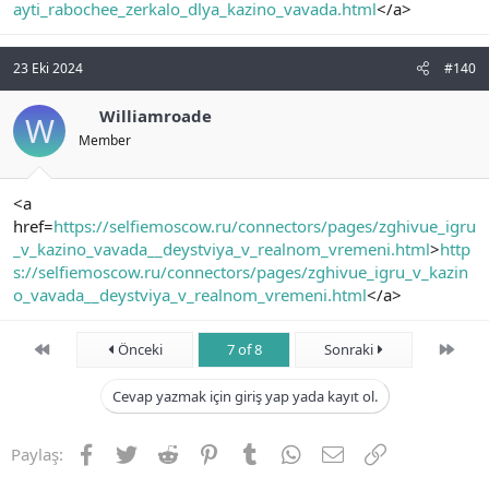
ayti_rabochee_zerkalo_dlya_kazino_vavada.html
</a>
23 Eki 2024
#140
Williamroade
W
Member
<a
href=
https://selfiemoscow.ru/connectors/pages/zghivue_igru
_v_kazino_vavada__deystviya_v_realnom_vremeni.html
>
http
s://selfiemoscow.ru/connectors/pages/zghivue_igru_v_kazin
o_vavada__deystviya_v_realnom_vremeni.html
</a>
First
Son
Önceki
7 of 8
Sonraki
Cevap yazmak için giriş yap yada kayıt ol.
Facebook
Twitter
Reddit
Pinterest
Tumblr
WhatsApp
E-posta
Link
Paylaş: