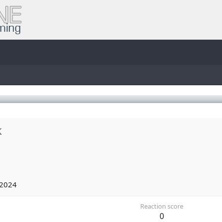
k
 2024
Reaction score
0