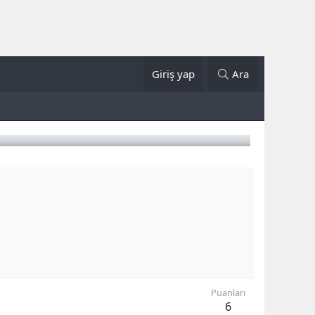
Giriş yap
Ara
Puanları
6