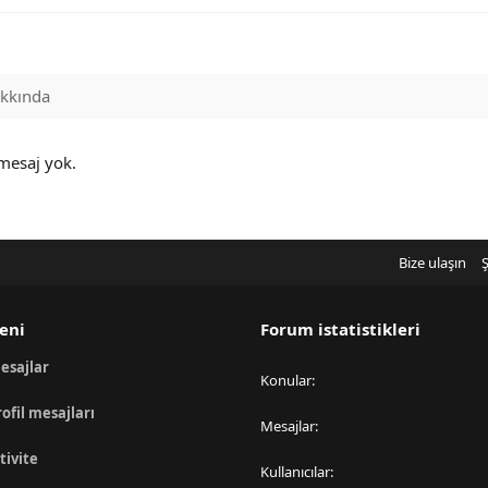
kkında
 mesaj yok.
Bize ulaşın
Ş
eni
Forum istatistikleri
esajlar
Konular
rofil mesajları
Mesajlar
tivite
Kullanıcılar