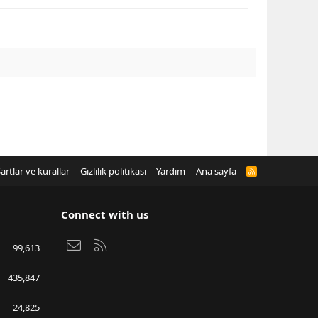
artlar ve kurallar
Gizlilik politikası
Yardım
Ana sayfa
R
S
S
Connect with us
Bize ulaşın
RSS
99,613
435,847
24,825