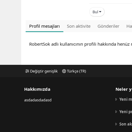
Bul
Profil mesajları
Son aktivite
Gönderiler
Ha
RobertSok adlı kullanıcının profili hakkında henüz
Değiştir genişlik
Türkçe (TR)
Hakkımızda
Neler y
Yeni m
asdadasdadasd
Yeni p
Son ak