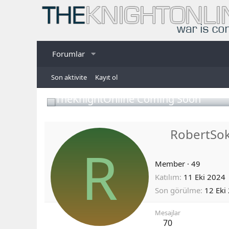
Forumlar
Son aktivite
Kayıt ol
TheKnightOnline Coming Soon
RobertSo
R
Member
·
49
Katılım
11 Eki 2024
Son görülme
12 Eki
Mesajlar
70