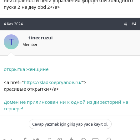
неисправности цепи управления форсункой холодного
пуска 2 на деу obd 2</a>
4 Kas 2024
#4
tinecruzui
T
Member
открытка женщине
<a href="
https://sladkoepryanoe.ru/
">
красивые открытки</a>
Домен не прилинкован ни к одной из директорий на
сервере!
Cevap yazmak için giriş yap yada kayıt ol.