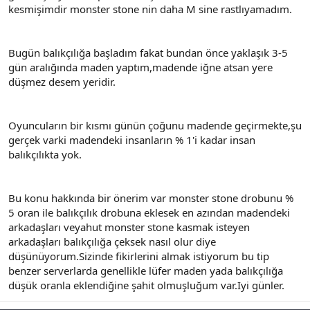
kesmişimdir monster stone nin daha M sine rastlıyamadım.
n
i
Bugün balıkçılığa başladım fakat bundan önce yaklaşık 3-5
gün aralığında maden yaptım,madende iğne atsan yere
düşmez desem yeridir.
Oyuncuların bir kısmı günün çoğunu madende geçirmekte,şu
gerçek varki madendeki insanların % 1'i kadar insan
balıkçılıkta yok.
Bu konu hakkında bir önerim var monster stone drobunu %
5 oran ile balıkçılık drobuna eklesek en azından madendeki
arkadaşları veyahut monster stone kasmak isteyen
arkadaşları balıkçılığa çeksek nasıl olur diye
düşünüyorum.Sizinde fikirlerini almak istiyorum bu tip
benzer serverlarda genellikle lüfer maden yada balıkçılığa
düşük oranla eklendiğine şahit olmuşluğum var.Iyi günler.