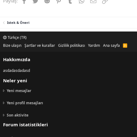
Facebook
Twitter
Reddit
Pinterest
Tumblr
WhatsApp
E-posta
Link
Paylaş:
Istek & Öneri
Türkçe (TR)
Bize ulaşın
Şartlar ve kurallar
Gizlilik politikası
Yardım
Ana sayfa
R
S
S
Hakkımızda
asdadasdadasd
Neler yeni
Yeni mesajlar
Yeni profil mesajları
Son aktivite
Forum istatistikleri