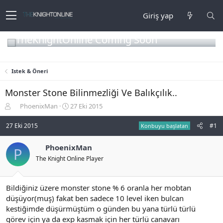
Giriş yap
TheKnightOnline Coming Soon
Istek & Öneri
Monster Stone Bilinmezliği Ve Balıkçılık..
K
B
PhoenixMan
27 Eki 2015
o
a
n
ş
27 Eki 2015
#1
Konbuyu başlatan
b
l
u
a
PhoenixMan
P
y
n
The Knight Online Player
u
g
b
ı
a
ç
ş
t
Bildiğiniz üzere monster stone % 6 oranla her mobtan
l
a
düşüyor(muş) fakat ben sadece 10 level iken bulcan
a
r
kestiğimde düşürmüştüm o günden bu yana türlü türlü
t
i
görev için ya da exp kasmak için her türlü canavarı
a
h