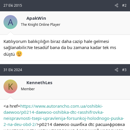
27 Eki 2015
#2
ApakWin
A
The Knight Online Player
Katılıyorum balıkçılığın biraz daha cazip hale gelmesi
sağlanabilir.Ne tesadüf bana da bu zamana kadar tek ms
düştü
31 Eki 2024
#3
KennethLes
K
Member
<a href=
https://www.autorancho.com.ua/oshibki-
daewoo/p0214-daewoo-oshibka-dtc-rasshifrovka-
neispravnosti-tsepi-upravlenija-forsunkoj-holodnogo-puska-
2-na-deu-obd-2/
>p0214 daewoo ошибка dtc расшифровка