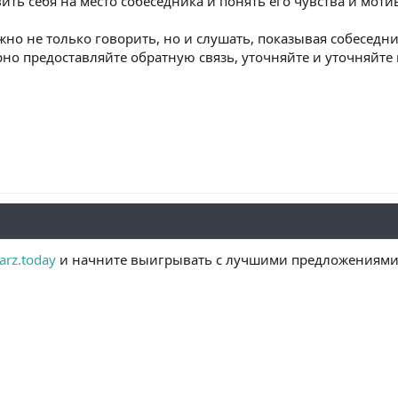
ить себя на место собеседника и понять его чувства и мот
но не только говорить, но и слушать, показывая собеседник
ярно предоставляйте обратную связь, уточняйте и уточняй
arz.today
и начните выигрывать с лучшими предложениями