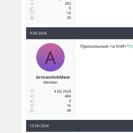
282
0
16
39
9 Eki 2024
Прикольные <a href="
ht
A
ArmandokMew
Member
4 Eki 2024
484
0
16
48
13 Eki 2024