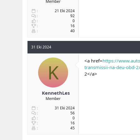
Member
21 Eki 2024
92
0
16
40
31 Eki 2024
<a href=
https://www.auto
K
transmissii-na-deu-obd-2
2</a>
KennethLes
Member
31 Eki 2024
56
0
16
45