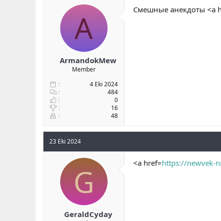
Смешные анекдоты <a h
A
ArmandokMew
Member
4 Eki 2024
484
0
16
48
23 Eki 2024
<a href=
https://newvek-n
G
GeraldCyday