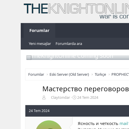
Forumlar
Yeni mesajlar
Forumlarda ara
TheKnightOnline Coming Soon
Forumlar
Eski Server (Old Server)
Türkçe
PROPHEC
Мастерство переговоров
K
B
Claytondar
24 Tem 2024
o
a
n
ş
24 Tem 2024
b
l
u
a
Ясность и четкость
mail
y
n
u
g