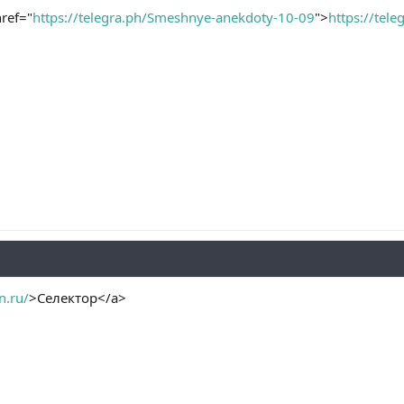
ref="
https://telegra.ph/Smeshnye-anekdoty-10-09
">
https://tel
n.ru/
>Селектор</a>