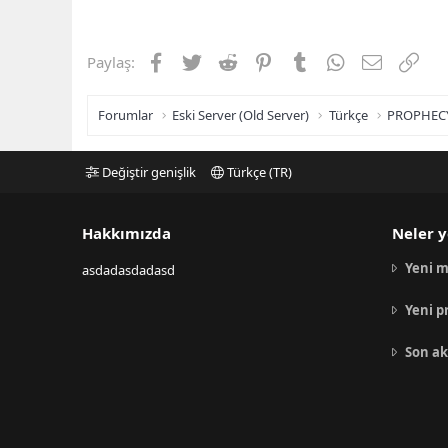
Facebook
Twitter
Reddit
Pinterest
Tumblr
WhatsApp
E-posta
Link
Paylaş:
Forumlar
Eski Server (Old Server)
Türkçe
PROPHEC
Değiştir genişlik
Türkçe (TR)
Hakkımızda
Neler y
Yeni m
asdadasdadasd
Yeni p
Son ak