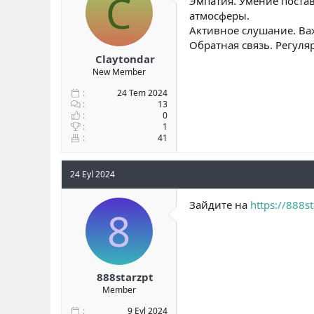
C
Эмпатия. Умение постав
b
ı
атмосферы.
a
ç
Активное слушание. Важ
ş
t
Обратная связь. Регул
l
a
Claytondar
a
r
New Member
t
i
a
h
24 Tem 2024
n
i
13
0
1
41
24 Eyl 2024
Зайдите на
https://888st
8
888starzpt
Member
9 Eyl 2024