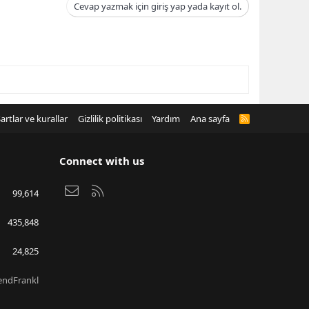
Cevap yazmak için giriş yap yada kayıt ol.
artlar ve kurallar
Gizlilik politikası
Yardım
Ana sayfa
R
S
S
Connect with us
Bize ulaşın
RSS
99,614
435,848
24,825
endFrankl