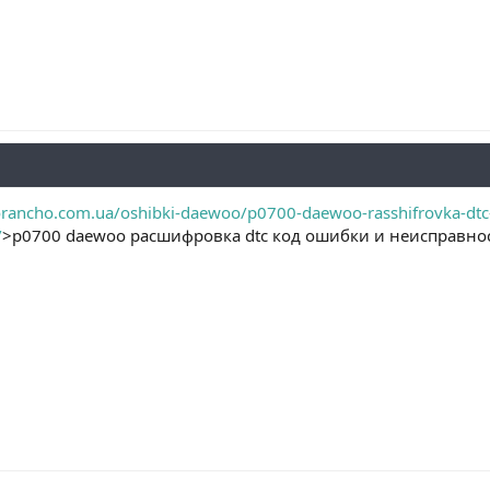
rancho.com.ua/oshibki-daewoo/p0700-daewoo-rasshifrovka-dtc-ko
/
>p0700 daewoo расшифровка dtc код ошибки и неисправнос