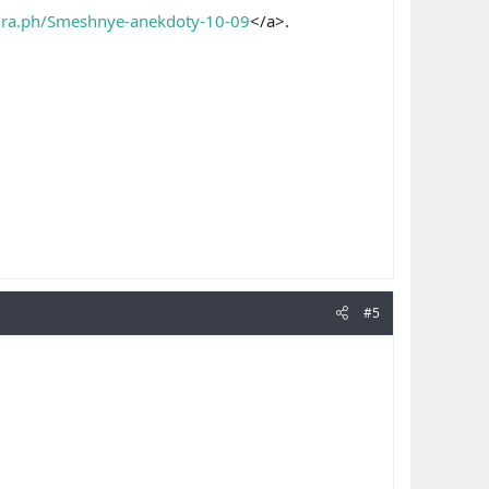
egra.ph/Smeshnye-anekdoty-10-09
</a>.
#5