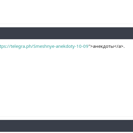
tps://telegra.ph/Smeshnye-anekdoty-10-09
">анекдоты</a>.