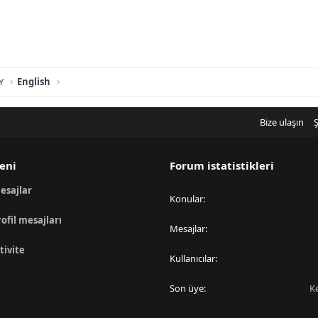
Y
English
Bize ulaşın
Ş
eni
Forum istatistikleri
esajlar
Konular
rofil mesajları
Mesajlar
tivite
Kullanıcılar
Son üye
K