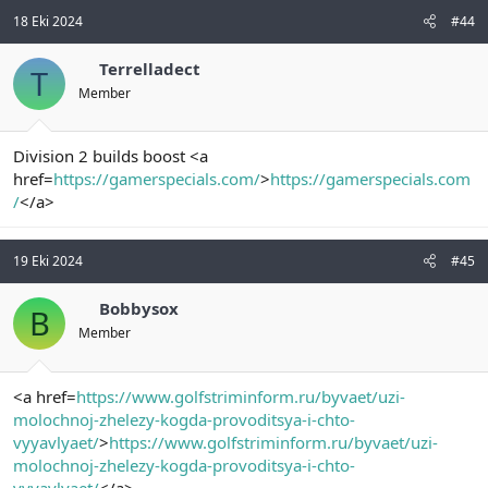
18 Eki 2024
#44
Terrelladect
T
Member
Division 2 builds boost <a
href=
https://gamerspecials.com/
>
https://gamerspecials.com
/
</a>
19 Eki 2024
#45
Bobbysox
B
Member
<a href=
https://www.golfstriminform.ru/byvaet/uzi-
molochnoj-zhelezy-kogda-provoditsya-i-chto-
vyyavlyaet/
>
https://www.golfstriminform.ru/byvaet/uzi-
molochnoj-zhelezy-kogda-provoditsya-i-chto-
vyyavlyaet/
</a>