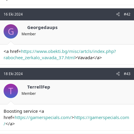
n
i
16 Eki 2024
#42
Georgedaups
G
Member
<a href=
https://www.obekti.bg/misc/artcls/index.php?
rabochee_zerkalo_vavada_37.html
>Vavada</a>
18 Eki 2024
#43
TerrellFep
T
Member
Boosting service <a
href=
https://gamerspecials.com/
>
https://gamerspecials.com
/
</a>