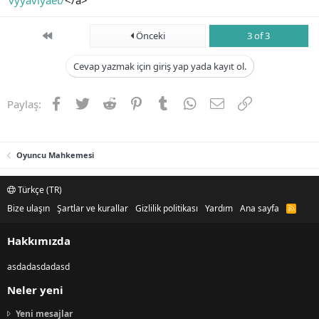
First
Önceki
3 of 3
Cevap yazmak için giriş yap yada kayıt ol.
Facebook
Twitter
Reddit
Pinterest
Tumblr
WhatsApp
E-posta
Link
Paylaş:
Oyuncu Mahkemesi
Türkçe (TR)
Bize ulaşın
Şartlar ve kurallar
Gizlilik politikası
Yardım
Ana sayfa
R
S
S
Hakkımızda
asdadasdadasd
Neler yeni
Yeni mesajlar