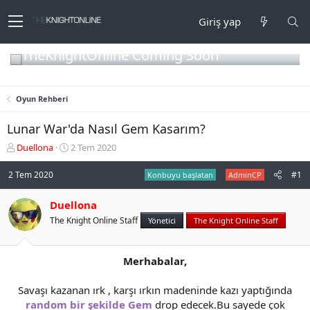
Giriş yap
TheKnightOnline Coming Soon
Oyun Rehberi
Lunar War'da Nasıl Gem Kasarım?
K
B
Duellona
2 Tem 2020
o
a
n
ş
2 Tem 2020
#1
Konbuyu başlatan
AdminCP
b
l
u
a
Duellona
y
n
The Knight Online Staff
u
g
Yönetici
The Knight Online Staff
b
ı
a
ç
ş
t
Merhabalar,
l
a
a
r
Savaşı kazanan ırk , karşı ırkın madeninde kazı yaptığında
t
i
random bir şekilde Gem
drop edecek.Bu sayede çok
a
h