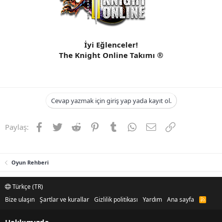
İyi Eğlenceler!
The Knight Online Takımı ®
Cevap yazmak için giriş yap yada kayıt ol.
Facebook
Twitter
Reddit
Pinterest
Tumblr
WhatsApp
E-posta
Link
Paylaş:
Oyun Rehberi
Türkçe (TR)
Bize ulaşın
Şartlar ve kurallar
Gizlilik politikası
Yardım
Ana sayfa
R
S
S