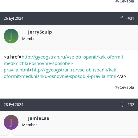
Cevapla
26 Eyl 2024
#31
JerrySculp
J
Member
<a href=
http://gyeogstran.ru/vse-ob-ispanii/kak-oformit-
medknizhku-osnovnie-sposobi-i-
pravila.html
>
http://gyeogstran.ru/vse-ob-ispanii/kak-
oformit-medknizhku-osnovnie-sposobi-i-pravila.html
</a>
Cevapla
28 Eyl 2024
#32
JamieLaB
J
Member