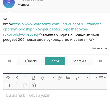
E
Member
<a
href=
https://www.avtozalizo.com.ua/Peugeot206/zamena-
opornyh-podshipnikov-peugeot-206-poshagovoe-
rukovodstvo-i-sovety/
>замена опорных подшипников
peugeot 206 пошаговое руководство и советы</a>
Cevapla
First
Son
Önceki
2 of 4
Sonraki
Biçimlendirmeyi kaldır
Kalın
Yatık
Altını çiz
Metin rengi
Font boyutu
Link ekle
Resim ekle
İfadeler
Ekle
Hizalama
List
Insert table
Geri al
ileri al
BB kodunu değiştir
Bu alana bir cevap yazın...