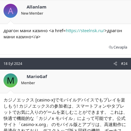
Allanlam
A
New Member
драгон мани казино <a href=
https://steelnsk.ru/
>драгон
мани казино</a>
Cevapla
18 Eyl 2024
#24
MarioGaf
M
Member
カジノエックス [casino-x]でモバイルデバイスでもプレイを楽
しもう! カジノエックスの参加者は、スマートフォンやタブレ
ットでお気に入りのゲームを楽しむことができます。 これは、
快適で機能的な「カジノx モバイル」によって可能です。公式
サイト「casino-x.org」 のモバイル版とアプリは、高速動作に
最適化されており、デスクトップ版と同様の機能、ボーナス、