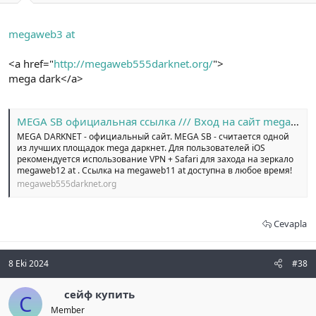
megaweb3 at
<a href="
http://megaweb555darknet.org/
">
mega dark</a>
MEGA SB официальная ссылка /// Вход на сайт megaweb14 at
MEGA DARKNET - официальный сайт. MEGA SB - считается одной
из лучших площадок mega даркнет. Для пользователей iOS
рекомендуется использование VPN + Safari для захода на зеркало
megaweb12 at . Ссылка на megaweb11 at доступна в любое время!
megaweb555darknet.org
Cevapla
8 Eki 2024
#38
сейф купить
С
Member