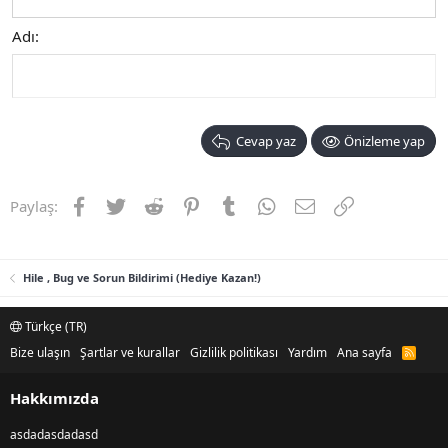
Adı
Cevap yaz
Önizleme yap
Facebook
Twitter
Reddit
Pinterest
Tumblr
WhatsApp
E-posta
Link
Paylaş:
Hile , Bug ve Sorun Bildirimi (Hediye Kazan!)
Türkçe (TR)
Bize ulaşın
Şartlar ve kurallar
Gizlilik politikası
Yardım
Ana sayfa
R
S
S
Hakkımızda
asdadasdadasd