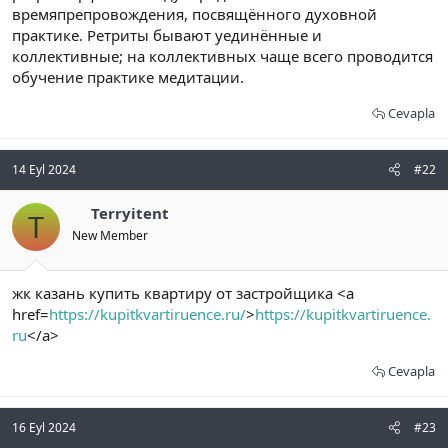
времяпрепровождения, посвящённого духовной
n
i
практике. Ретриты бывают уединённые и
коллективные; на коллективных чаще всего проводится
обучение практике медитации.
Cevapla
14 Eyl 2024
#22
Terryitent
T
New Member
жк казань купить квартиру от застройщика <a
href=
https://kupitkvartiruence.ru/
>
https://kupitkvartiruence.
ru
</a>
Cevapla
16 Eyl 2024
#23