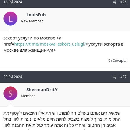
18 Eyl 2024
#26
LouisFuh
L
New Member
эскорт услуги по москве <a
href=
https://t.me/moskva_eskort_uslugi/
>услуги эскорта в
москве для женщин</a>
Cevapla
20 Eyl 2024
#27
ShermanDritY
S
Member
שמשאירים אותם בעולם החלומות, ויש את אלו היוצאים לקטוף את
החלומות. צריך לעשות בשביל לחיות חיים מלאים. נערות ליווי בתל
אביב הן החטוב. ואחרי כל זה אתה עומד לגלות את ההבנה ליווי