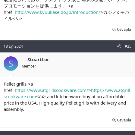
プロモーションを提供します。 <a
href=
http://www.kyuukaseido.jp/introduction/
>カジノx モバ
イル</a>
Cevapla
18 Eyl 2024
#25
StuartLor
S
Member
Pellet grills <a
href=
https://www.atgrillscookware.com/
>
https://www.atgrill
scookware.com
</a> and kitchenware buy at an affordable
price in the USA. High-quality Pellet grills with delivery and
assembly.
Cevapla