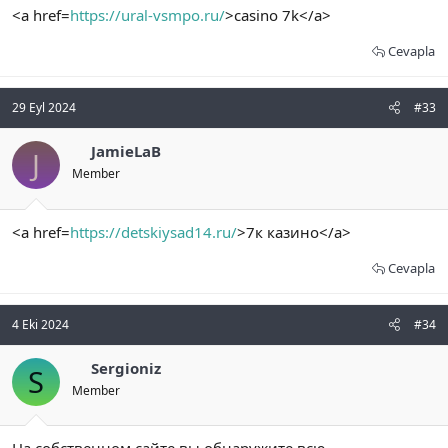
<a href=
https://ural-vsmpo.ru/
>casino 7k</a>
Cevapla
29 Eyl 2024
#33
JamieLaB
J
Member
<a href=
https://detskiysad14.ru/
>7к казино</a>
Cevapla
4 Eki 2024
#34
Sergioniz
S
Member