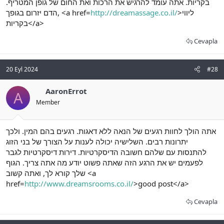
בקריות. אתה עומד להרגיש את הרכות ואת החום של גופן המטריף.
הדם יזרום בגופך, <a href=
http://dreamassage.co.il/
>ליווי
בקריות</a>
Cevapla
20 Eyl 2024
#28
AaronErrot
A
Member
אתה הולך לחוות רגעים של הנאה ללא דאגות. רגעים בהם המין. ולכך
יתרונות רבים. השלישיה יכולה לענות על הצורך של בני הזוג
להתנסות עם שלהם חשובה הדיסקרטיות. דירות דיסקרטיות לגבר
לפעמים יש את הרגע הזה שאתה פשוט יודע מה אתה צריך. הגוף
שלך קורא לך, ואתה קשוב <a
href=
http://www.dreamsrooms.co.il/
>good post</a>
Cevapla