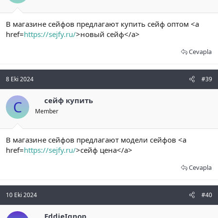
В магазине сейфов предлагают купить сейф оптом <a
href=
https://sejfy.ru/
>новый сейф</a>
Cevapla
8 Eki 2024
#39
сейф купить
С
Member
В магазине сейфов предлагают модели сейфов <a
href=
https://sejfy.ru/
>сейф цена</a>
Cevapla
10 Eki 2024
#40
EddieIgnop