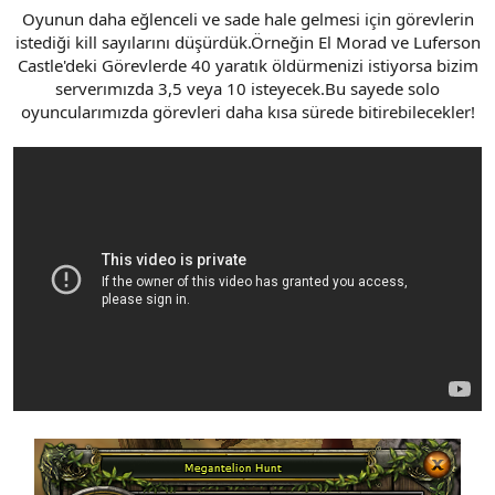
t
i
Oyunun daha eğlenceli ve sade hale gelmesi için görevlerin
a
h
istediği kill sayılarını düşürdük.Örneğin El Morad ve Luferson
n
i
Castle'deki Görevlerde 40 yaratık öldürmenizi istiyorsa bizim
serverımızda 3,5 veya 10 isteyecek.Bu sayede solo
oyuncularımızda görevleri daha kısa sürede bitirebilecekler!