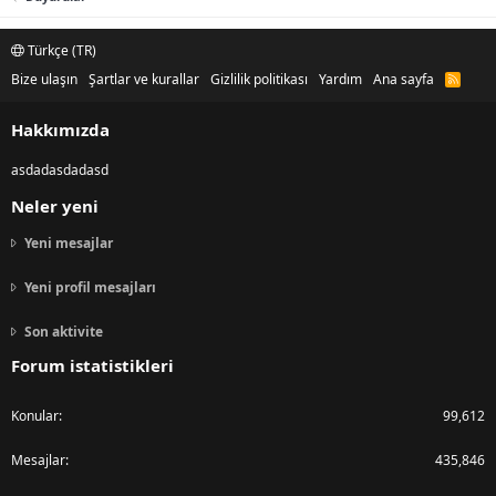
Türkçe (TR)
Bize ulaşın
Şartlar ve kurallar
Gizlilik politikası
Yardım
Ana sayfa
R
S
S
Hakkımızda
asdadasdadasd
Neler yeni
Yeni mesajlar
Yeni profil mesajları
Son aktivite
Forum istatistikleri
Konular
99,612
Mesajlar
435,846