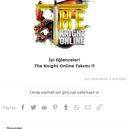
İyi Eğlenceler!
The Knight Online Takımı ®
Son düzenleme:
2 Tem 2020
Cevap yazmak için giriş yap yada kayıt ol.
Facebook
Twitter
Reddit
Pinterest
Tumblr
WhatsApp
E-posta
Link
Paylaş:
Duyurular