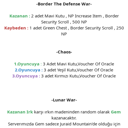
-Border The Defense War-
n
i
Kazanan :
2 adet Mavi Kutu , NP Increase Item , Border
Security Scroll , 500 NP
Kaybeden :
1 adet Green Chest , Border Security Scroll , 250
NP
-Chaos-
1.Oyuncuya
:
3 Adet Mavi Kutu,Voucher Of Oracle
2.Oyuncuya :
3 adet Yeşil Kutu,Voucher Of Oracle
3.Oyuncuya :
3 adet Kırmızı Kutu,Voucher Of Oracle
-Lunar War-
Kazanan Irk
karşı ırkın madeninden random olarak
Gem
kazanacaktır.
Serverımızda Gem sadece Juraid Mountain'de olduğu için