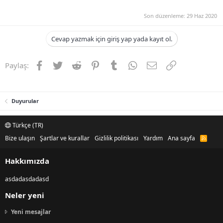
Son düzenleme:
29 Haz 2020
Cevap yazmak için giriş yap yada kayıt ol.
Facebook
Twitter
Reddit
Pinterest
Tumblr
WhatsApp
E-posta
Link
Paylaş:
Duyurular
Türkçe (TR)
Bize ulaşın
Şartlar ve kurallar
Gizlilik politikası
Yardım
Ana sayfa
R
S
S
Hakkımızda
asdadasdadasd
Neler yeni
Yeni mesajlar