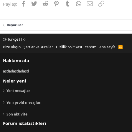
Facebook
Twitter
Reddit
Pinterest
Tumblr
WhatsApp
E-posta
Link
Paylaş:
Duyurular
Türkçe (TR)
Bize ulaşın
Şartlar ve kurallar
Gizlilik politikası
Yardım
Ana sayfa
R
S
S
Hakkımızda
asdadasdadasd
Neler yeni
Yeni mesajlar
Yeni profil mesajları
Son aktivite
Forum istatistikleri