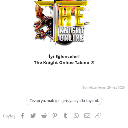
İyi Eğlenceler!
The Knight Online Takımı ®
Son düzenleme:
29 Haz 2020
Cevap yazmak için giriş yap yada kayıt ol.
Facebook
Twitter
Reddit
Pinterest
Tumblr
WhatsApp
E-posta
Link
Paylaş: