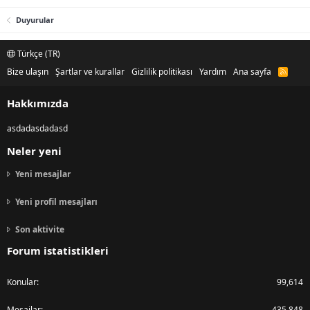
Duyurular
Türkçe (TR)
Bize ulaşın
Şartlar ve kurallar
Gizlilik politikası
Yardım
Ana sayfa
R
S
S
Hakkımızda
asdadasdadasd
Neler yeni
Yeni mesajlar
Yeni profil mesajları
Son aktivite
Forum istatistikleri
Konular
99,614
Mesajlar
435,848