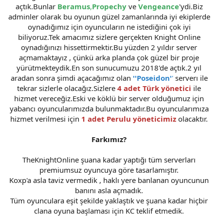
açtık.Bunlar
Beramus
,
Propechy
ve
Vengeance
'ydi.Biz
n
i
adminler olarak bu oyunun güzel zamanlarında iyi ekiplerde
oynadığımız için oyuncuların ne istediğini çok iyi
biliyoruz.Tek amacımız sizlere gerçekten Knight Online
oynadığınızı hissettirmektir.Bu yüzden 2 yıldır server
açmamaktayız , çünkü arka planda çok güzel bir proje
yürütmekteydik.En son sunucumuzu 2018'de açtık.2 yıl
aradan sonra şimdi açacağımız olan
''Poseidon'
'
serverı ile
tekrar sizlerle olacağız.Sizlere
4 adet Türk yönetici
ile
hizmet vereceğiz.Eski ve köklü bir server olduğumuz için
yabancı oyuncularımızda bulunmaktadır.Bu oyuncularımıza
hizmet verilmesi için
1 adet Perulu yöneticimiz
olacaktır.
Farkımız?
TheKnightOnline şuana kadar yaptığı tüm serverları
premiumsuz oyuncuya göre tasarlamıştır.
Koxp'a asla taviz vermedik , haklı yere banlanan oyuncunun
banını asla açmadık.
Tüm oyunculara eşit şekilde yaklaştık ve şuana kadar hiçbir
clana oyuna başlaması için KC teklif etmedik.