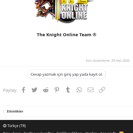
The Knight Online Team ®
Son düzenleme:
29 Haz 2020
Cevap yazmak için giriş yap yada kayıt ol.
Facebook
Twitter
Reddit
Pinterest
Tumblr
WhatsApp
E-posta
Link
Paylaş:
Etkinlikler
Türkçe (TR)