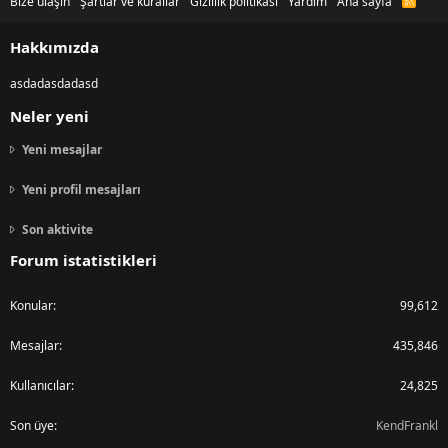
Bize ulaşın
Şartlar ve kurallar
Gizlilik politikası
Yardım
Ana sayfa
R
S
S
Hakkımızda
asdadasdadasd
Neler yeni
Yeni mesajlar
Yeni profil mesajları
Son aktivite
Forum istatistikleri
Konular
99,612
Mesajlar
435,846
Kullanıcılar
24,825
Son üye
KendFrankl