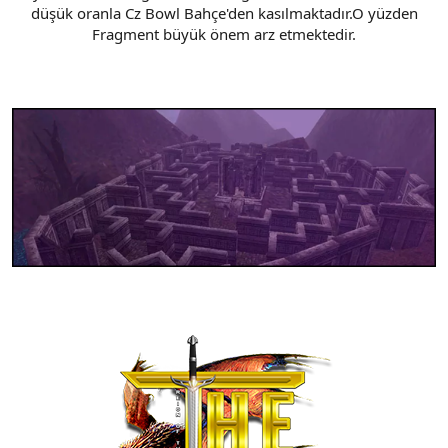
düşük oranla Cz Bowl Bahçe'den kasılmaktadır.O yüzden
n
i
Fragment büyük önem arz etmektedir.